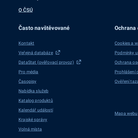
O ČSÚ
Často navštěvované
Ochrana d
Kontakt
Cookies a w
Veřejná databáze
Podmínky u
DataStat (ověřovací provoz)
Ochrana os
Pro média
Prohlášení 
Časopisy
Ověření taz
Nabídka služeb
Katalog produktů
Kalendář událostí
Mapa webu
Krajské správy
Volná místa