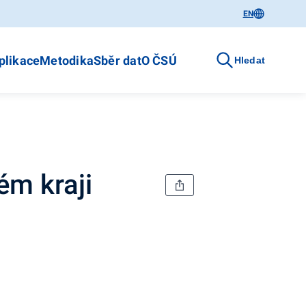
EN
plikace
Metodika
Sběr dat
O ČSÚ
Hledat
ém kraji