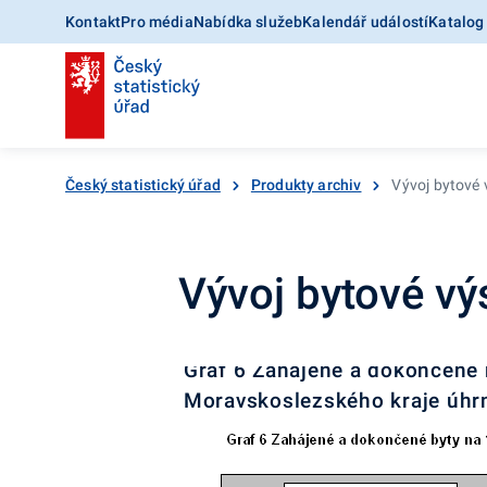
Kontakt
Pro média
Nabídka služeb
Kalendář událostí
Katalog
Český statistický úřad
Produkty archiv
Vývoj bytové 
Vývoj bytové vý
Graf 6 Zahájené a dokončené 
Moravskoslezského kraje úhr