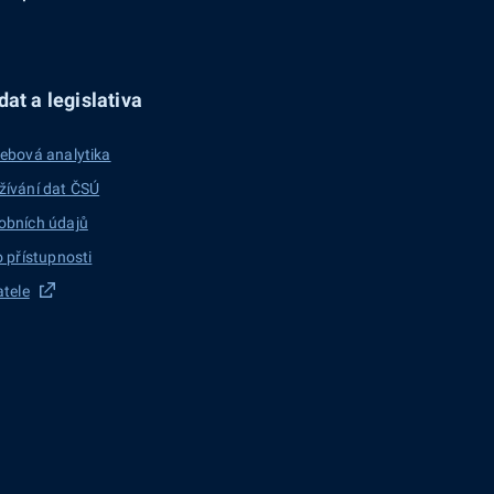
at a legislativa
ebová analytika
žívání dat ČSÚ
obních údajů
o přístupnosti
atele