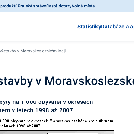
 produktů
Krajské správy
Časté dotazy
Volná místa
Statistiky
Databáze a a
výstavby v Moravskoslezském kraji
stavby v Moravskoslezsk
byty na 1 000 obyvatel v okresech
nem v letech 1998 až 2007