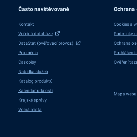
Často navštěvované
Ochrana d
Kontakt
Cookies a w
Veřejná databáze
Podmínky u
DataStat (ověřovací provoz)
Ochrana os
Pro média
Prohlášení 
Časopisy
Ověření taz
Nabídka služeb
Katalog produktů
Kalendář událostí
Mapa webu
Krajské správy
Volná místa