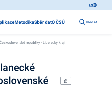
EN
plikace
Metodika
Sběr dat
O ČSÚ
Hledat
eskoslovenské republiky - Liberecký kraj
slanecké
oslovenské