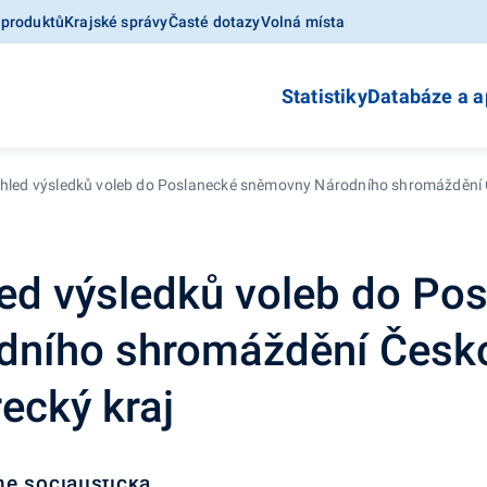
 produktů
Krajské správy
Časté dotazy
Volná místa
Statistiky
Databáze a a
ehled výsledků voleb do Poslanecké sněmovny Národního shromáždění Č
led výsledků voleb do Po
dního shromáždění Česk
recký kraj
ě socialistická