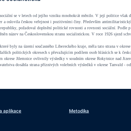
ciální se v letech od jejího vzniku mnohokrát měnilo. V její politice však 
r a oslovila českou veřejnost i pozitivními činy. Především antimilitaristic
republiky, požadoval doplnění politické rovnosti a rovnosti sociální. Podle
ěněn název na Československou stranu socialistickou. V roce 1926 sjezd schv
ů, které byly na území současného Libereckého kraje, měla tato strana v ok
 dalších politických okresech s převažujícím podílem osob hlásících se k č
ém okrese Jilemnice ovlivnily výsledky v soudním okrese Rokytnice nad Jizer
telstva dosáhla strana příznivých volebních výsledků v okrese Tanvald - od
a aplikace
Metodika