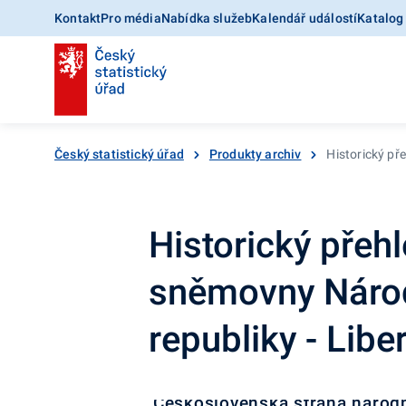
Kontakt
Pro média
Nabídka služeb
Kalendář událostí
Katalog
Český statistický úřad
Produkty archiv
Historický př
Historický přeh
sněmovny Náro
republiky - Libe
Československá strana národn