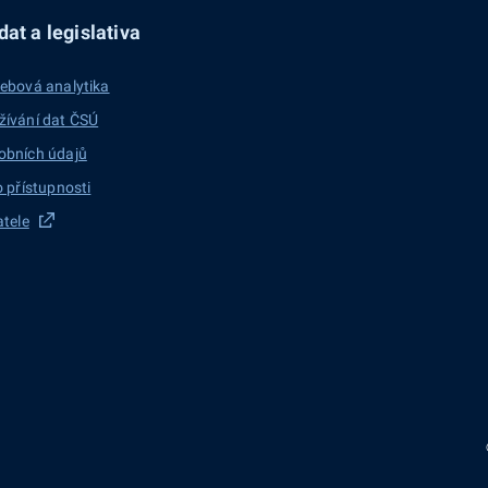
at a legislativa
ebová analytika
žívání dat ČSÚ
obních údajů
o přístupnosti
atele