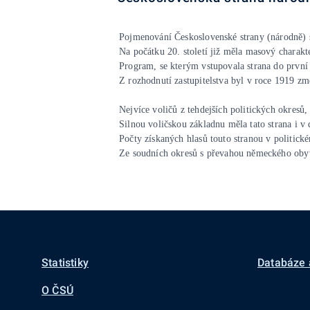
Pojmenování Československé strany (národně) so
Na počátku 20. století již měla masový charakte
Program, se kterým vstupovala strana do první 
Z rozhodnutí zastupitelstva byl v roce 1919 zm
Nejvíce voličů z tehdejších politických okres
Silnou voličskou základnu měla tato strana i v
Počty získaných hlasů touto stranou v politick
Ze soudních okresů s převahou německého obyva
Statistiky
Databáze 
O ČSÚ