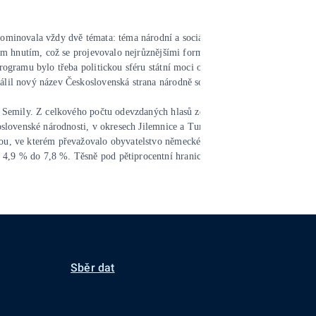
dominovala vždy dvě témata: téma národní a sociální. Měnící se důraz na tu 
kým hnutím, což se projevovalo nejrůznějšími formami protestů proti zbrojení
 programu bylo třeba politickou sféru státní moci odloučit od sféry hospodá
álil nový název Československá strana národně socialistická. Nový program 
rese Semily. Z celkového počtu odevzdaných hlasů zde získala v parlamentníc
eskoslovenské národnosti, v okresech Jilemnice a Turnov. I v rámci těchto ú
ou, ve kterém převažovalo obyvatelstvo německé národnosti, které preferova
 4,9 % do 7,8 %. Těsně pod pětiprocentní hranicí zůstala ve všech parlamen
Sběr dat