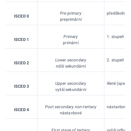
Pre-primary
předškolní v
ISCED 0
preprimární
Primary
1. stupeň zákl
ISCED 1
primární
Lower secondary
2. stupeň zák
ISCED 2
nižší sekundární
Upper secondary
4leté (speciá
ISCED 3
vyšší sekundární
Post secondary non-tertiary
nástavbové st
ISCED 4
nástavbové
First stage of tertiary
vyšší odborná