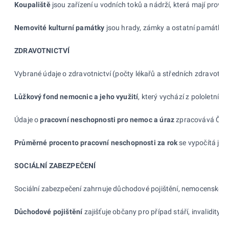
Koupaliště
jsou zařízení u
vodních toků a
nádrží, která mají provo
Nemovité kulturní památky
jsou hrady, zámky a
ostatní památkov
ZDRAVOTNICTVÍ
Vybrané údaje o
zdravotnictví (počty lékařů a
středních zdravotni
Lůžkový fond nemocnic a
jeho využití
, který vychází z
pololetního
Údaje o
pracovní neschopnosti pro nemoc a
úraz
zpracovává ČSÚ.
Průměrné procento pracovní neschopnosti za rok
se vypočítá jak
SOCIÁLNÍ ZABEZPEČENÍ
Sociální zabezpečení zahrnuje důchodové pojištění, nemocenské poj
Důchodové pojištění
zajišťuje občany pro případ stáří, invalidity ne