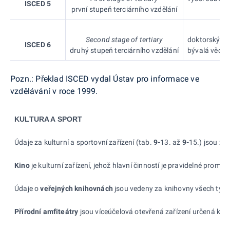
ISCED 5
první stupeň terciárního vzdělání
Second stage of tertiary
doktorský st
ISCED 6
druhý stupeň terciárního vzdělání
bývalá vědec
Pozn.: Překlad ISCED vydal Ústav pro informace ve
vzdělávání v roce 1999.
KULTURA A SPORT
Údaje za kulturní a
sportovní zařízení (tab.
9-
13. až
9-
15.) jsou zj
Kino
je kulturní zařízení, jehož hlavní činností je pravidelné promí
Údaje o
veřejných knihovnách
jsou vedeny za knihovny všech typů,
Přírodní amfiteátry
jsou víceúčelová otevřená zařízení určená k
le