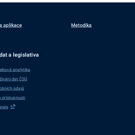
a aplikace
Metodika
at a legislativa
ebová analytika
žívání dat ČSÚ
obních údajů
o přístupnosti
atele