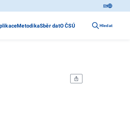
EN
plikace
Metodika
Sběr dat
O ČSÚ
Hledat