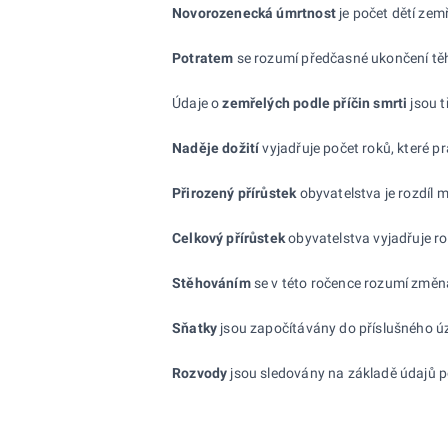
Novorozenecká úmrtnost
je počet dětí zem
Potratem
se rozumí předčasné ukončení těhot
Údaje o
zemřelých podle příčin smrti
jsou t
Naděje dožití
vyjadřuje počet roků, které p
Přirozený přírůstek
obyvatelstva je rozdíl
Celkový přírůstek
obyvatelstva vyjadřuje r
Stěhováním
se v této ročence rozumí změn
Sňatky
jsou započítávány do příslušného úze
Rozvody
jsou sledovány na základě údajů 