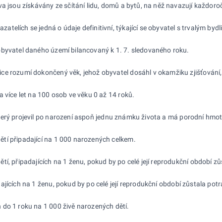
a jsou získávány ze sčítání lidu, domů a bytů, na něž navazují každoroč
telích se jedná o údaje definitivní, týkající se obyvatel s trvalým by
obyvatel daného území bilancovaný k 1. 7. sledovaného roku.
ice rozumí dokončený věk, jehož obyvatel dosáhl v okamžiku zjišťování,
 více let na 100 osob ve věku 0 až 14 roků.
erý projevil po narození aspoň jednu známku života a má porodní hmotn
ětí připadající na 1 000 narozených celkem.
ětí, připadajících na 1 ženu, pokud by po celé její reprodukční období z
dajících na 1 ženu, pokud by po celé její reprodukční období zůstala pot
h do 1 roku na 1 000 živě narozených dětí.