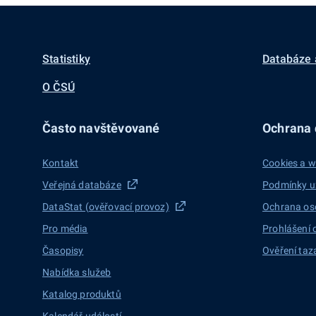
Statistiky
Databáze 
O ČSÚ
Často navštěvované
Ochrana d
Kontakt
Cookies a w
Veřejná databáze
Podmínky u
DataStat (ověřovací provoz)
Ochrana os
Pro média
Prohlášení 
Časopisy
Ověření taz
Nabídka služeb
Katalog produktů