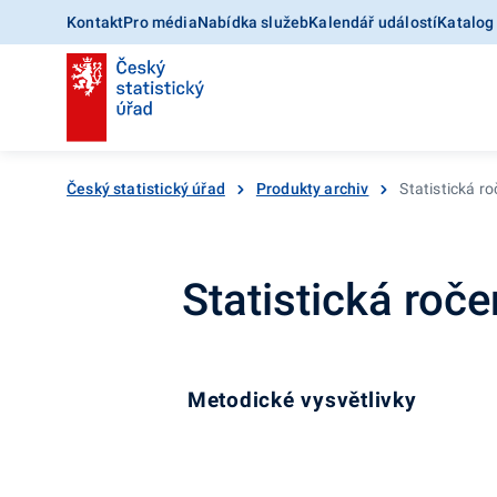
Kontakt
Pro média
Nabídka služeb
Kalendář událostí
Katalog
Český statistický úřad
Produkty archiv
Statistická r
Statistická roč
Metodické vysvětlivky