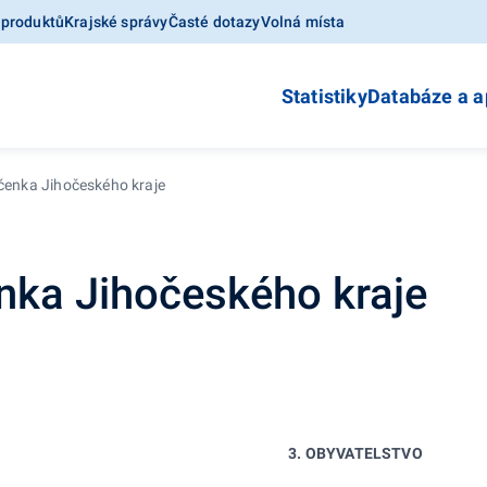
 produktů
Krajské správy
Časté dotazy
Volná místa
Statistiky
Databáze a a
očenka Jihočeského kraje
enka Jihočeského kraje
3. OBYVATELSTVO