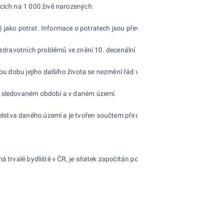
ících na 1 000 živě narozených.
ií) jako potrat. Informace o potratech jsou převzaty z údajů Ústavu zdra
 zdravotních problémů ve znění 10. decenální revize (MKN-10), platné o
lou dobu jejího dalšího života se nezmění řád vymírání, zjištěný úmrtn
ve sledovaném období a v daném území.
stva daného území a je tvořen součtem přirozeného přírůstku a přírů
 trvalé bydliště v ČR, je sňatek započítán podle místa trvalého bydlišt