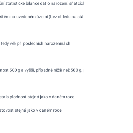
ní statistické bilance dat o narození, sňatcích, rozvodech, úmrtí a stěh
dlištěm na uvedeném území (bez ohledu na státní příslušnost), od roku 
 tedy věk při posledních narozeninách.
ost 500 g a vyšší, případně nižší než 500 g, pokud přežije 24 hodin p
ůstala plodnost stejná jako v daném roce.
ratovost stejná jako v daném roce.