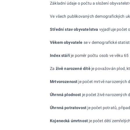
Základní údaje o počtu a složení obyvatelstv
Ve všech publikovaných demografických ukaza
Střední stav obyvatelstva
vyjadřuje počet 
Věkem obyvatele
se v demografické statist
Index stáří
je poměr počtu osob ve věku 65 a
Za
živě narozené
dítě
je považován plod, kt
Mrtvorozenost
je počet mrtvě narozených d
Úhrnná plodnost
je počet živě narozených d
Úhrnná potratovost
je počet potratů, připa
Kojenecká úmrtnost
je počet dětí zemřelýc