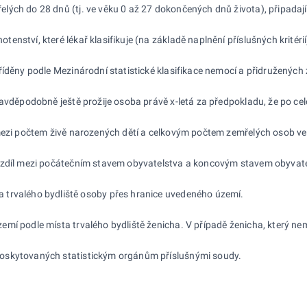
řelých do 28 dnů (tj. ve věku 0 až 27 dokončených dnů života), připadaj
enství, které lékař klasifikuje (na základě naplnění příslušných kritér
říděny podle Mezinárodní statistické klasifikace nemocí a přidružených
ravděpodobně ještě prožije osoba právě x-letá za předpokladu, že po ce
 mezi počtem živě narozených dětí a celkovým počtem zemřelých osob 
ozdíl mezi počátečním stavem obyvatelstva a koncovým stavem obyvatel
a trvalého bydliště osoby přes hranice uvedeného území.
mí podle místa trvalého bydliště ženicha. V případě ženicha, který nemá
poskytovaných statistickým orgánům příslušnými soudy.