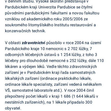
v denním studiu. Vysoké školství představuje v
Pardubickém kraji Univerzita Pardubice se čtyřmi
původními pardubickými fakultami a novou fakultou
vzniklou od akademického roku 2005/2006 ze
soukromého litomyšlského Institutu restaurování a
konzervačních technik.
V oblasti
zdravotnictví
působilo v roce 2004 na území
Pardubického kraje 10 nemocnic s 2 702 lůžky, 7
odborných léčebných ústavů s 1 254 lůžky, z toho 3
léčebny pro dlouhodobě nemocné s 252 lůžky, dále 110
lékáren a výdejen léků. Vedle těchto zdravotnických
zařízení je v Pardubickém kraji řada samostatných
lékařských zařízení (ordinace praktického lékaře,
ordinace lékaře specialisty, zařízení vedená nelékařem
VŠ, samostatné laboratoře atd.). V roce 2004 činil
přepočtený počet lékařů v kraji 1 686 (1 644 lékařů v
nestátních zařízeních), na 1 lékaře připadalo 300
obyvatel.