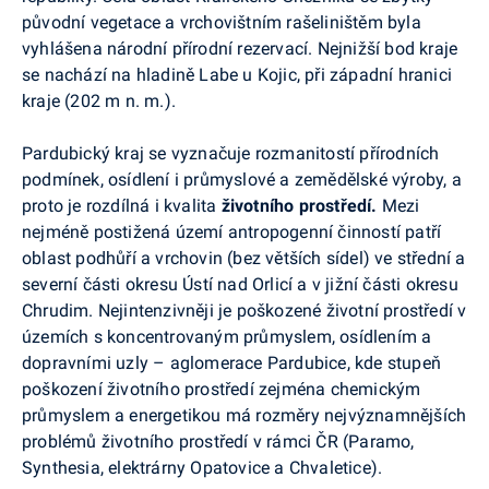
původní vegetace a vrchovištním rašeliništěm byla
vyhlášena národní přírodní rezervací. Nejnižší bod kraje
se nachází na hladině Labe u Kojic, při západní hranici
kraje (202 m n. m.).
Pardubický kraj se vyznačuje rozmanitostí přírodních
podmínek, osídlení i průmyslové a zemědělské výroby, a
proto je rozdílná i kvalita
životního prostředí.
Mezi
nejméně postižená území antropogenní činností patří
oblast podhůří a vrchovin (bez větších sídel) ve střední a
severní části okresu Ústí nad Orlicí a v jižní části okresu
Chrudim. Nejintenzivněji je poškozené životní prostředí v
územích s koncentrovaným průmyslem, osídlením a
dopravními uzly – aglomerace Pardubice, kde stupeň
poškození životního prostředí zejména chemickým
průmyslem a energetikou má rozměry nejvýznamnějších
problémů životního prostředí v rámci ČR (Paramo,
Synthesia, elektrárny Opatovice a Chvaletice).