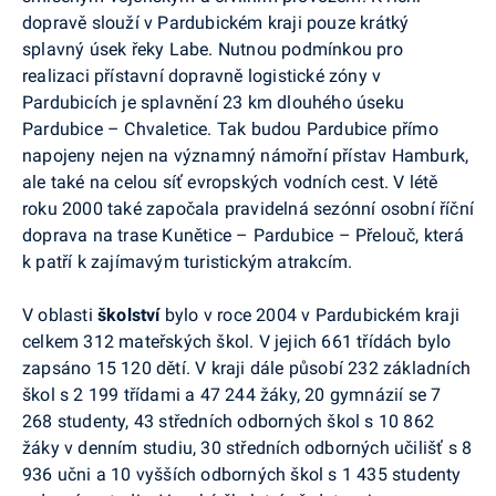
dopravě slouží v Pardubickém kraji pouze krátký
splavný úsek řeky Labe. Nutnou podmínkou pro
realizaci přístavní dopravně logistické zóny v
Pardubicích je splavnění 23 km dlouhého úseku
Pardubice – Chvaletice. Tak budou Pardubice přímo
napojeny nejen na významný námořní přístav Hamburk,
ale také na celou síť evropských vodních cest. V létě
roku 2000 také započala pravidelná sezónní osobní říční
doprava na trase Kunětice – Pardubice – Přelouč, která
k patří k zajímavým turistickým atrakcím.
V oblasti
školství
bylo v roce 2004 v Pardubickém kraji
celkem 312 mateřských škol. V jejich 661 třídách bylo
zapsáno 15 120 dětí. V kraji dále působí 232 základních
škol s 2 199 třídami a 47 244 žáky, 20 gymnázií se 7
268 studenty, 43 středních odborných škol s 10 862
žáky v denním studiu, 30 středních odborných učilišť s 8
936 učni a 10 vyšších odborných škol s 1 435 studenty