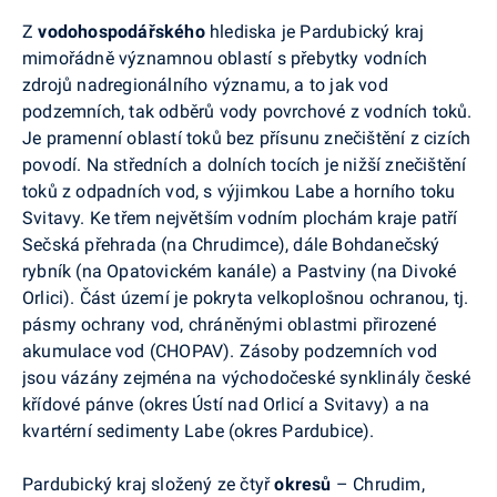
Z
vodohospodářského
hlediska je Pardubický kraj
mimořádně významnou oblastí s přebytky vodních
zdrojů nadregionálního významu, a to jak vod
podzemních, tak odběrů vody povrchové z vodních toků.
Je pramenní oblastí toků bez přísunu znečištění z cizích
povodí. Na středních a dolních tocích je nižší znečištění
toků z odpadních vod, s výjimkou Labe a horního toku
Svitavy. Ke třem největším vodním plochám kraje patří
Sečská přehrada (na Chrudimce), dále Bohdanečský
rybník (na Opatovickém kanále) a Pastviny (na Divoké
Orlici). Část území je pokryta velkoplošnou ochranou, tj.
pásmy ochrany vod, chráněnými oblastmi přirozené
akumulace vod (CHOPAV). Zásoby podzemních vod
jsou vázány zejména na východočeské synklinály české
křídové pánve (okres Ústí nad Orlicí a Svitavy) a na
kvartérní sedimenty Labe (okres Pardubice).
Pardubický kraj složený ze čtyř
okresů
– Chrudim,