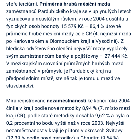
sféře terciární.
Průměrná hrubá měsíční mzda
zaměstnanců Pardubického kraje se v uplynulých letech
vyznačovala neustálým růstem, v roce 2004 dosáhla u
fyzických osob hodnoty 15 579 Kč – 86,4 % úrovně
průměrné hrubé měsíční mzdy celé ČR (4. nejnižší mzda
po Karlovarském a Olomouckém kraji a Vysočině). Z
hlediska odvětvového členění nejvyšší mzdy vyplácely
svým zaměstnancům banky a pojišťovny – 27 444 Kč.
V mezikrajském srovnání průměrných hrubých mezd
zaměstnanců v průmyslu je Pardubický kraj na
předposledním místě, stejně tak je tomu u mezd ve
stavebnictví.
Míra registrované
nezaměstnanosti
ke konci roku 2004
činila v kraji podle nové metodiky 8,94 % (7. místo mezi
kraji ČR); podle staré metodiky dosáhla 9,62 % a byla o
0,2 procentního bodu vyšší než v roce 2003. Nejvyšší
nezaměstnanost v kraji je přitom v okresech Svitavy
(12,39 % podle nové metodiky) a Chrudim (9,64 %).