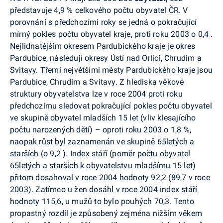
představuje 4,9 % celkového počtu obyvatel ČR. V
porovnání s předchozími roky se jedná o pokračující
mírný pokles počtu obyvatel kraje, proti roku 2003 o 0,4 .
Nejlidnatějším okresem Pardubického kraje je okres
Pardubice, následují okresy Ústí nad Orlicí, Chrudim a
Svitavy. Třemi největšími městy Pardubického kraje jsou
Pardubice, Chrudim a Svitavy. Z hlediska věkové
struktury obyvatelstva lze v roce 2004 proti roku
předchozímu sledovat pokračující pokles počtu obyvatel
ve skupině obyvatel mladších 15 let (vliv klesajícího
počtu narozených dětí) – oproti roku 2003 o 1,8 %,
naopak růst byl zaznamenán ve skupině 65letých a
starších (o 9,2 ). Index stáří (poměr počtu obyvatel
65letých a starších k obyvatelstvu mladšímu 15 let)
přitom dosahoval v roce 2004 hodnoty 92,2 (89,7 v roce
2003). Zatímco u žen dosáhl v roce 2004 index stáří
hodnoty 115,6, u mužů to bylo pouhých 70,3. Tento
propastný rozdíl je způsobený zejména nižším věkem