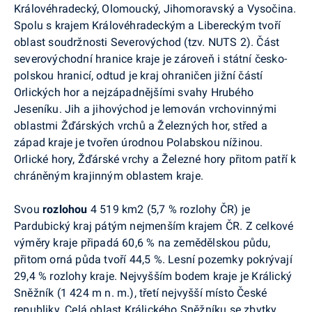
Královéhradecký, Olomoucký, Jihomoravský a Vysočina.
Spolu s krajem Královéhradeckým a Libereckým tvoří
oblast soudržnosti Severovýchod (tzv. NUTS 2). Část
severovýchodní hranice kraje je zároveň i státní česko-
polskou hranicí, odtud je kraj ohraničen jižní částí
Orlických hor a nejzápadnějšími svahy Hrubého
Jeseníku. Jih a jihovýchod je lemován vrchovinnými
oblastmi Žďárských vrchů a Železných hor, střed a
západ kraje je tvořen úrodnou Polabskou nížinou.
Orlické hory, Žďárské vrchy a Železné hory přitom patří k
chráněným krajinným oblastem kraje.
Svou
rozlohou
4 519 km2 (5,7 % rozlohy ČR) je
Pardubický kraj pátým nejmenším krajem ČR. Z celkové
výměry kraje připadá 60,6 % na zemědělskou půdu,
přitom orná půda tvoří 44,5 %. Lesní pozemky pokrývají
29,4 % rozlohy kraje. Nejvyšším bodem kraje je Králický
Sněžník (1 424 m n. m.), třetí nejvyšší místo České
republiky. Celá oblast Králického Sněžníku se zbytky