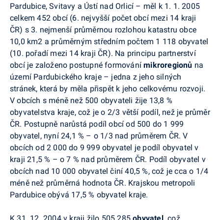
Pardubice, Svitavy a Ústí nad Orlicí – měl k 1. 1. 2005
celkem 452 obcí (6. nejvyšší počet obcí mezi 14 kraji
ČR) s 3. nejmenší průměrnou rozlohou katastru obce
10,0 km2 a průměrným středním počtem 1 118 obyvatel
(10. pořadí mezi 14 kraji ČR). Na principu partnerství
obcí je založeno postupné formování
mikroregionů
na
území Pardubického kraje – jedna z jeho silných
stránek, která by měla přispět k jeho celkovému rozvoji.
V obcích s méně než 500 obyvateli žije 13,8 %
obyvatelstva kraje, což je o 2/3 větší podíl, než je průměr
ČR. Postupně narůstá podíl obcí od 500 do 1 999
obyvatel, nyní 24,1 % – o 1/3 nad průměrem ČR. V
obcích od 2 000 do 9 999 obyvatel je podíl obyvatel v
kraji 21,5 % – o 7 % nad průměrem ČR. Podíl obyvatel v
obcích nad 10 000 obyvatel činí 40,5 %, což je cca o 1/4
méně než průměrná hodnota ČR. Krajskou metropoli
Pardubice obývá 17,5 % obyvatel kraje.
K 31. 12. 2004 v kraji žilo 505 285
obyvatel,
což