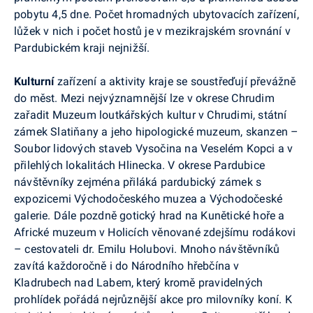
pobytu 4,5 dne. Počet hromadných ubytovacích zařízení,
lůžek v nich i počet hostů je v mezikrajském srovnání v
Pardubickém kraji nejnižší.
Kulturní
zařízení a aktivity kraje se soustřeďují převážně
do měst. Mezi nejvýznamnější lze v okrese Chrudim
zařadit Muzeum loutkářských kultur v Chrudimi, státní
zámek Slatiňany a jeho hipologické muzeum, skanzen –
Soubor lidových staveb Vysočina na Veselém Kopci a v
přilehlých lokalitách Hlinecka. V okrese Pardubice
návštěvníky zejména přiláká pardubický zámek s
expozicemi Východočeského muzea a Východočeské
galerie. Dále pozdně gotický hrad na Kunětické hoře a
Africké muzeum v Holicích věnované zdejšímu rodákovi
– cestovateli dr. Emilu Holubovi. Mnoho návštěvníků
zavítá každoročně i do Národního hřebčína v
Kladrubech nad Labem, který kromě pravidelných
prohlídek pořádá nejrůznější akce pro milovníky koní. K