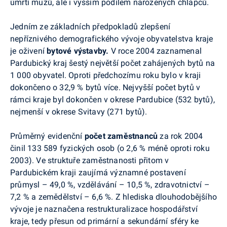
úmrtí mužů, ale i vyšším podílem narozených chlapců.
Jedním ze základních předpokladů zlepšení
nepříznivého demografického vývoje obyvatelstva kraje
je oživení
bytové výstavby.
V roce 2004 zaznamenal
Pardubický kraj šestý největší počet zahájených bytů na
1 000 obyvatel. Oproti předchozímu roku bylo v kraji
dokončeno o 32,9 % bytů více. Nejvyšší počet bytů v
rámci kraje byl dokončen v okrese Pardubice (532 bytů),
nejmenší v okrese Svitavy (271 bytů).
Průměrný evidenční
počet zaměstnanců
za rok 2004
činil 133 589 fyzických osob (o 2,6 % méně oproti roku
2003). Ve struktuře zaměstnanosti přitom v
Pardubickém kraji zaujímá významné postavení
průmysl – 49,0 %, vzdělávání – 10,5 %, zdravotnictví –
7,2 % a zemědělství – 6,6 %. Z hlediska dlouhodobějšího
vývoje je naznačena restrukturalizace hospodářství
kraje, tedy přesun od primární a sekundární sféry ke