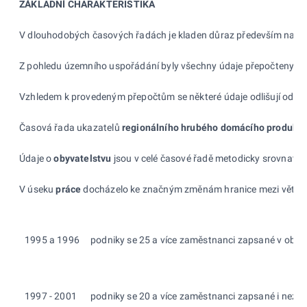
ZÁKLADNÍ CHARAKTERISTIKA
V dlouhodobých časových řadách je kladen důraz především na meto
Z pohledu územního uspořádání byly všechny údaje přepočteny na n
Vzhledem k provedeným přepočtům se některé údaje odlišují od dat
Časová řada ukazatelů
regionálního hrubého domácího produktu
Údaje o
obyvatelstvu
jsou v celé časové řadě metodicky srovnatelné
V úseku
práce
docházelo ke značným změnám hranice mezi většími (
1995 a 1996
podniky se 25 a více zaměstnanci zapsané v obchod
1997 - 2001
podniky se 20 a více zaměstnanci zapsané i nezaps