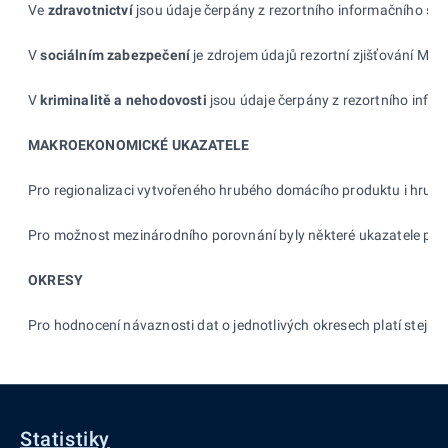
Ve
zdravotnictví
jsou údaje čerpány z rezortního informačního syst
V
sociálním zabezpečení
je zdrojem údajů rezortní zjišťování Mini
V
kriminalitě a
nehodovosti
jsou údaje čerpány z rezortního infor
MAKROEKONOMICKÉ UKAZATELE
Pro regionalizaci vytvořeného hrubého domácího produktu i hrub
Pro možnost mezinárodního porovnání byly některé ukazatele přep
OKRESY
Pro hodnocení návaznosti dat o jednotlivých okresech platí stejn
Statistiky