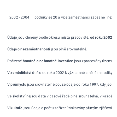
2002 - 2004
podniky se 20 a více zaměstnanci zapsané i nezaps
Údaje jsou členěny podle okresu místa pracoviště,
od roku 2002
vš
Údaje o
nezaměstnanosti
jsou plně srovnatelné.
Pořízené
hmotné a
nehmotné investice
jsou zpracovány územní me
V
zemědělství
došlo od roku 2002 k významné změně metodiky zjišť
V
průmyslu
jsou srovnatelné pouze údaje od roku 1997, kdy jsou n
Ve
školství
nejsou data v časové řadě plně srovnatelná, v každém r
V
kultuře
jsou údaje o počtu zařízení získávány přímým zjišťováním