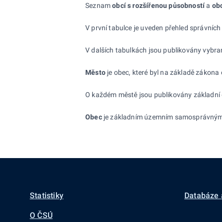
Seznam
obcí s rozšířenou působností
a
obc
V první tabulce je uveden přehled správníc
V dalších tabulkách jsou publikovány vybra
Město
je obec, které byl na základě zákona
O každém městě jsou publikovány základní d
Obec
je základním územním samosprávným s
Statistiky
Databáze 
O ČSÚ