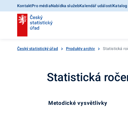
Kontakt
Pro média
Nabídka služeb
Kalendář událostí
Katalog
Český statistický úřad
Produkty archiv
Statistická r
Statistická roč
Metodické vysvětlivky