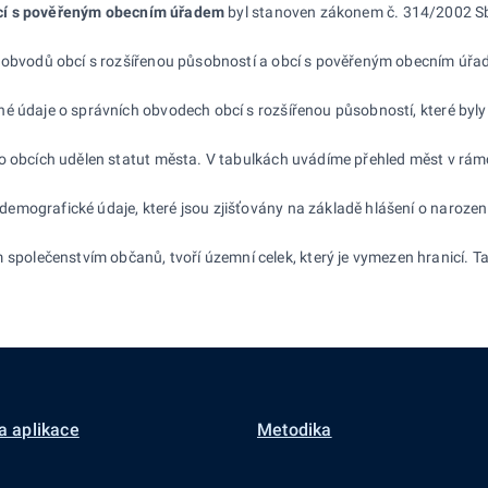
í s
pověřeným obecním úřadem
byl stanoven zákonem č. 314/2002 Sb. 
h obvodů obcí s rozšířenou působností a obcí s pověřeným obecním úřad
né údaje o správních obvodech obcí s rozšířenou působností, které byly
 o obcích udělen statut města. V tabulkách uvádíme přehled měst v rám
emografické údaje, které jsou zjišťovány na základě hlášení o narození
polečenstvím občanů, tvoří územní celek, který je vymezen hranicí. T
a aplikace
Metodika