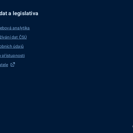
at a legislativa
ebová analytika
žívání dat ČSÚ
obních údajů
o přístupnosti
atele