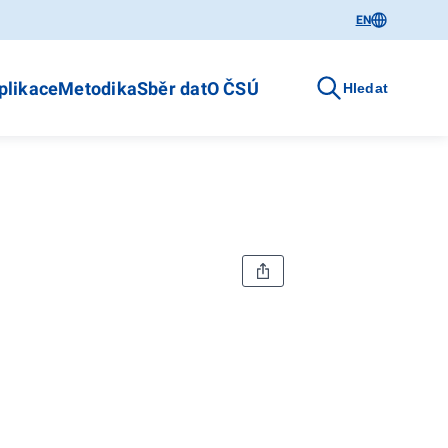
EN
plikace
Metodika
Sběr dat
O ČSÚ
Hledat
12. SPRÁVNÍ OBVODY,