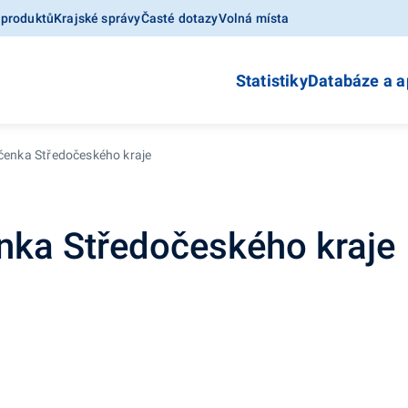
 produktů
Krajské správy
Časté dotazy
Volná místa
Statistiky
Databáze a a
očenka Středočeského kraje
enka Středočeského kraje