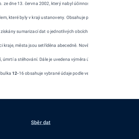
ze dne 13. června 2002, který nabyl účinnosti dnem 1. ledna 2003. V n
em, které byly v kraji ustanoveny. Obsahuje počet obcí náležících ke 
 získány sumarizací dat o jednotlivých obcích. Výměra podle druhu poze
ci kraje, města jsou setříděna abecedně. Nově byla zařazena tabulka
12
, úmrtí a stěhování. Dále je uvedena výměra území města podle druhu p
abulka
12-
16 obsahuje vybrané údaje podle velikostních skupin obcí. V 
Sběr dat