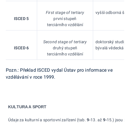
First stage of tertiary
vyšší odborná škol
ISCED 5
první stupeň
terciárního vzdělání
Second stage of tertiary
doktorský studijní
ISCED 6
druhý stupeň
bývalá vědecká pří
terciárního vzdělání
Pozn.: Překlad ISCED vydal Ústav pro informace ve
vzdělávání v roce 1999.
KULTURA A SPORT
Údaje za kulturní a
sportovní zařízení (tab.
9-
13. až
9-
15.) jsou zj