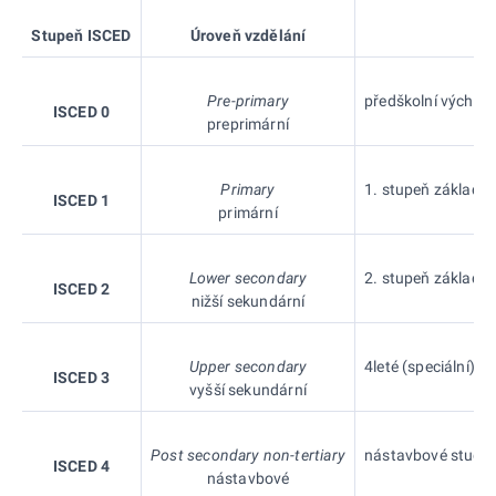
Stupeň ISCED
Úroveň vzdělání
Pre-primary
předškolní výchova
ISCED 0
preprimární
Primary
1. stupeň základní (
ISCED 1
primární
Lower secondary
2. stupeň základní 
ISCED 2
nižší sekundární
Upper secondary
4leté (speciální) g
ISCED 3
vyšší sekundární
Post secondary non-tertiary
nástavbové studium
ISCED 4
nástavbové