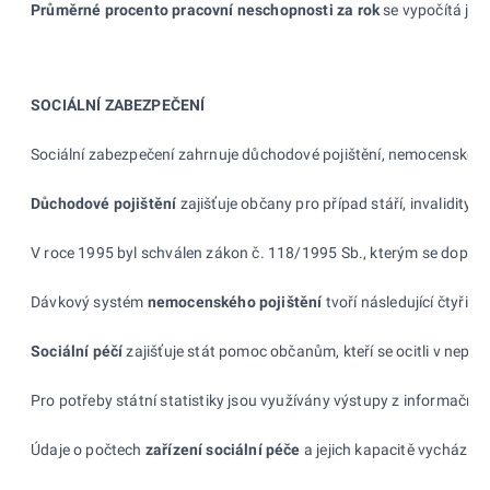
Průměrné procento pracovní neschopnosti za rok
se vypočítá jak
SOCIÁLNÍ ZABEZPEČENÍ
Sociální zabezpečení zahrnuje důchodové pojištění, nemocenské poj
Důchodové pojištění
zajišťuje občany pro případ stáří, invalidity ne
V roce 1995 byl schválen zákon č.
118/1995
Sb., kterým se doplňu
Dávkový systém
nemocenského pojištění
tvoří následující čtyři 
Sociá
lní péčí
zajišťuje stát pomoc občanům, kteří se ocitli v
nepříz
Pro potřeby státní statistiky jsou využívány výstupy z
informační
Údaje o počtech
zařízení sociální péče
a
jejich kapacitě vychází ze