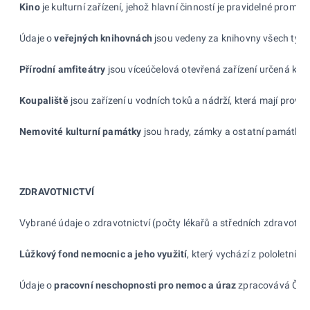
Kino
je kulturní zařízení, jehož hlavní činností je pravidelné promí
Údaje o
veřejných knihovnách
jsou vedeny za knihovny všech typů,
Přírodní amfiteátry
jsou víceúčelová otevřená zařízení určená k
le
Koupaliště
jsou zařízení u
vodních toků a
nádrží, která mají provo
Nemovité kulturní památky
jsou hrady, zámky a
ostatní památkov
ZDRAVOTNICTVÍ
Vybrané údaje o
zdravotnictví (počty lékařů a
středních zdravotni
Lůžkový fond nemocnic a
jeho využití
, který vychází z
pololetního
Údaje o
pracovní neschopnosti pro nemoc a
úraz
zpracovává ČSÚ.