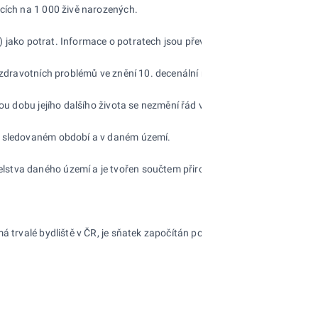
ících na 1 000 živě narozených.
ií) jako potrat. Informace o potratech jsou převzaty z údajů Ústavu zdra
 zdravotních problémů ve znění 10. decenální revize (MKN-10), platné o
lou dobu jejího dalšího života se nezmění řád vymírání, zjištěný úmrtn
ve sledovaném období a v daném území.
stva daného území a je tvořen součtem přirozeného přírůstku a přírů
 trvalé bydliště v ČR, je sňatek započítán podle místa trvalého bydlišt