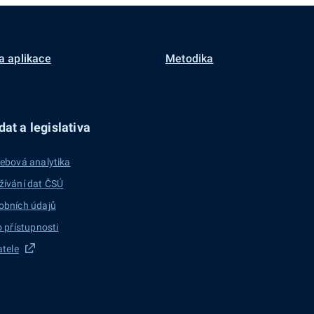
a aplikace
Metodika
at a legislativa
ebová analytika
žívání dat ČSÚ
obních údajů
o přístupnosti
atele