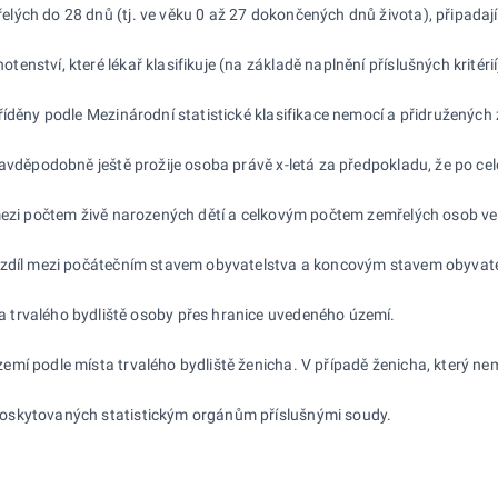
řelých do 28 dnů (tj. ve věku 0 až 27 dokončených dnů života), připadaj
enství, které lékař klasifikuje (na základě naplnění příslušných kritér
říděny podle Mezinárodní statistické klasifikace nemocí a přidružených
ravděpodobně ještě prožije osoba právě x-letá za předpokladu, že po ce
 mezi počtem živě narozených dětí a celkovým počtem zemřelých osob 
ozdíl mezi počátečním stavem obyvatelstva a koncovým stavem obyvatel
a trvalého bydliště osoby přes hranice uvedeného území.
mí podle místa trvalého bydliště ženicha. V případě ženicha, který nemá
poskytovaných statistickým orgánům příslušnými soudy.