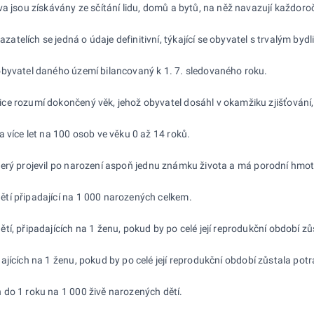
a jsou získávány ze sčítání lidu, domů a bytů, na něž navazují každoroč
telích se jedná o údaje definitivní, týkající se obyvatel s trvalým by
obyvatel daného území bilancovaný k 1. 7. sledovaného roku.
ice rozumí dokončený věk, jehož obyvatel dosáhl v okamžiku zjišťování,
 více let na 100 osob ve věku 0 až 14 roků.
erý projevil po narození aspoň jednu známku života a má porodní hmotn
ětí připadající na 1 000 narozených celkem.
ětí, připadajících na 1 ženu, pokud by po celé její reprodukční období z
dajících na 1 ženu, pokud by po celé její reprodukční období zůstala pot
h do 1 roku na 1 000 živě narozených dětí.