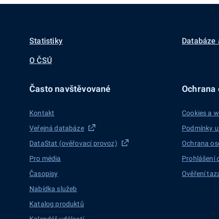
Statistiky
Databáze 
O ČSÚ
Často navštěvované
Ochrana d
Kontakt
Cookies a w
Veřejná databáze
Podmínky u
DataStat (ověřovací provoz)
Ochrana os
Pro média
Prohlášení 
Časopisy
Ověření taz
Nabídka služeb
Katalog produktů