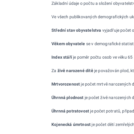
Základní údaje o počtu a složení obyvatelstv
Ve všech publikovaných demografických ukaza
Střední stav obyvatelstva
vyjadřuje počet 
Věkem obyvatele
se v demografické statist
Index stáří
je poměr počtu osob ve věku 65 a
Za
živě narozené
dítě
je považován plod, kt
Mrtvorozenost
je počet mrtvě narozených d
Úhrnná plodnost
je počet živě narozených d
Úhrnná potratovost
je počet potratů, připa
Kojenecká úmrtnost
je počet dětí zemřelýc