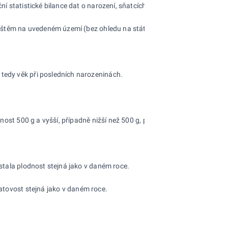
ní statistické bilance dat o narození, sňatcích, rozvodech, úmrtí a stěh
dlištěm na uvedeném území (bez ohledu na státní příslušnost), od roku 
 tedy věk při posledních narozeninách.
ost 500 g a vyšší, případně nižší než 500 g, pokud přežije 24 hodin p
ůstala plodnost stejná jako v daném roce.
ratovost stejná jako v daném roce.