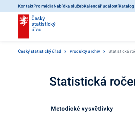
Kontakt
Pro média
Nabídka služeb
Kalendář událostí
Katalog
Český statistický úřad
Produkty archiv
Statistická r
Statistická roč
Metodické vysvětlivky