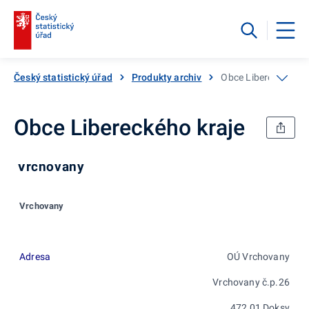
Český statistický úřad
Produkty archiv
Obce Libereckého kr
Obce Libereckého kraje
Vrchovany
Vrchovany
Adresa
OÚ Vrchovany
Vrchovany č.p.26
472 01 Doksy