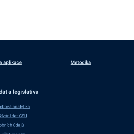
a aplikace
Metodika
at a legislativa
ebová analytika
žívání dat ČSÚ
obních údajů