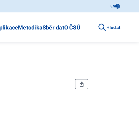
EN
plikace
Metodika
Sběr dat
O ČSÚ
Hledat