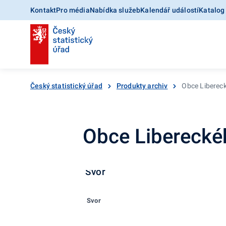
Kontakt
Pro média
Nabídka služeb
Kalendář událostí
Katalog
Český statistický úřad
Produkty archiv
Obce Libereck
Obce Liberecké
Svor
Svor