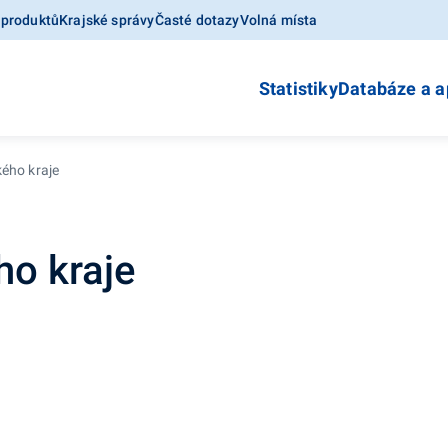
 produktů
Krajské správy
Časté dotazy
Volná místa
Statistiky
Databáze a a
ého kraje
ho kraje