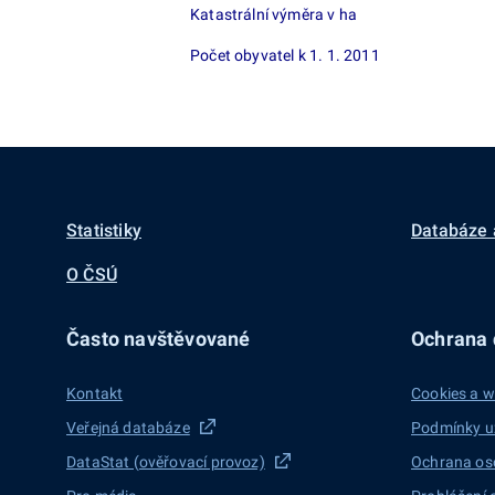
Katastrální výměra v ha
Počet obyvatel k 1. 1. 2011
Statistiky
Databáze 
O ČSÚ
Často navštěvované
Ochrana d
Kontakt
Cookies a w
Veřejná databáze
Podmínky u
DataStat (ověřovací provoz)
Ochrana os