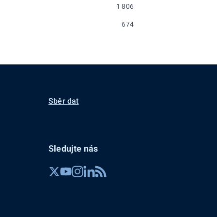
1 806
674
Sběr dat
Sledujte nás