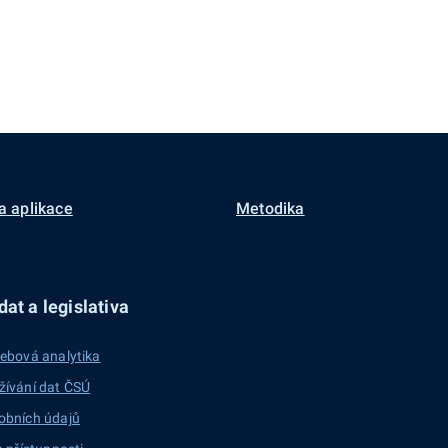
a aplikace
Metodika
at a legislativa
ebová analytika
žívání dat ČSÚ
obních údajů