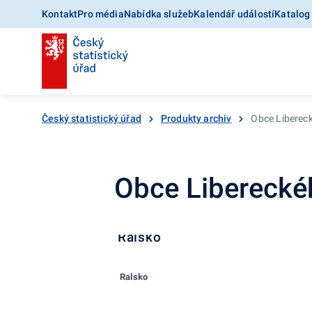
Kontakt
Pro média
Nabídka služeb
Kalendář událostí
Katalog
Český statistický úřad
Produkty archiv
Obce Libereck
Obce Liberecké
Ralsko
Ralsko