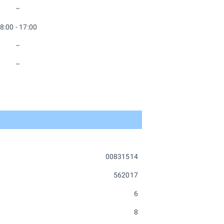
–
8:00 - 17:00
–
–
00831514
562017
6
8