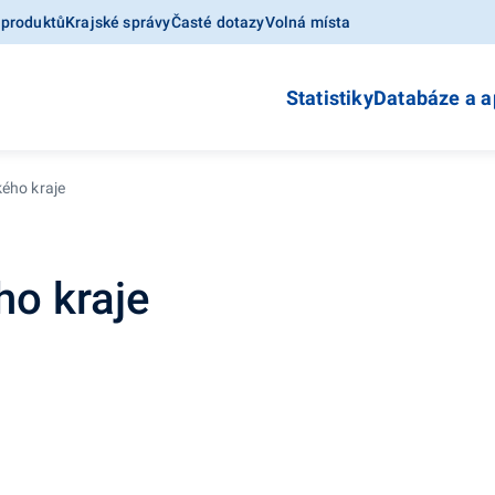
 produktů
Krajské správy
Časté dotazy
Volná místa
Statistiky
Databáze a a
ého kraje
ho kraje