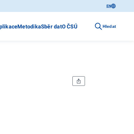
EN
plikace
Metodika
Sběr dat
O ČSÚ
Hledat