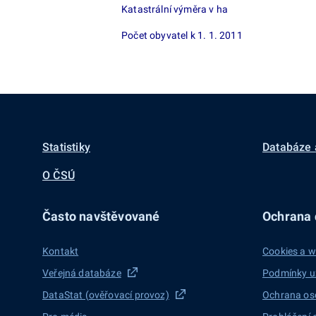
Katastrální výměra v ha
Počet obyvatel k 1. 1. 2011
Statistiky
Databáze 
O ČSÚ
Často navštěvované
Ochrana d
Kontakt
Cookies a w
Veřejná databáze
Podmínky u
DataStat (ověřovací provoz)
Ochrana os