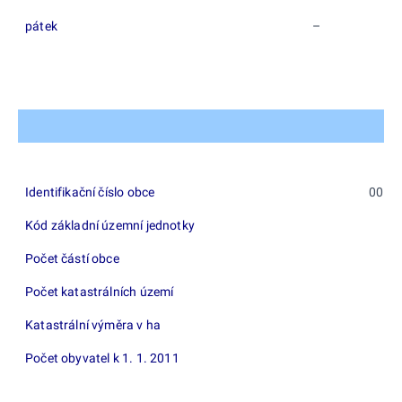
pátek
–
Identifikační číslo obce
0058
Kód základní územní jednotky
54
Počet částí obce
Počet katastrálních území
Katastrální výměra v ha
1
Počet obyvatel k 1. 1. 2011