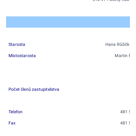
Starosta
Hana Růžičková
Místostarosta
Martin Říp
Počet členů zastupitelstva
Telefon
481 522
Fax
481 523