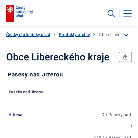
Český statistický úřad
Produkty archiv
Obce Libereckého kr
Obce Libereckého kraje
Paseky nad Jizerou
Paseky nad Jizerou
Adresa
OÚ Paseky nad Ji
č.p
512 47 Paseky nad Ji