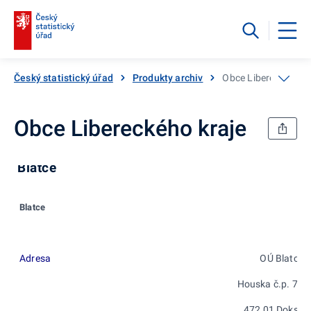
Český statistický úřad
Produkty archiv
Obce Libereckého kr
Obce Libereckého kraje
Blatce
Blatce
Adresa
OÚ Blatce
Houska č.p. 79
472 01 Doksy