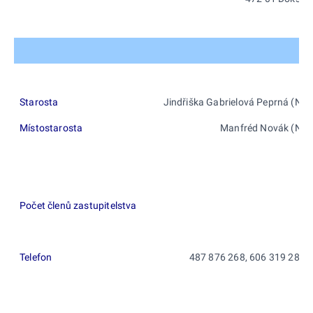
Starosta
Jindřiška Gabrielová Peprná (N)
Místostarosta
Manfréd Novák (N)
Počet členů zastupitelstva
5
Telefon
487 876 268, 606 319 285