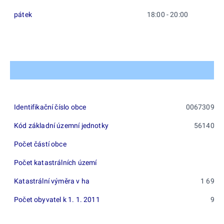
pátek
18:00 - 20:00
Identifikační číslo obce
00673099
Kód základní územní jednotky
561401
Počet částí obce
6
Počet katastrálních území
3
Katastrální výměra v ha
1 695
Počet obyvatel k 1. 1. 2011
93