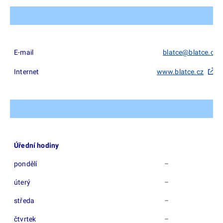
E-mail
blatce@blatce.cz
Internet
www.blatce.cz
Úřední hodiny
pondělí
–
úterý
–
středa
–
čtvrtek
–