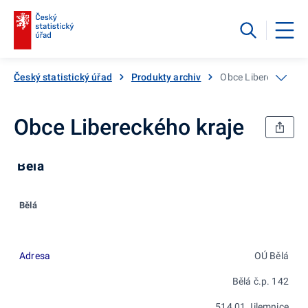
Český statistický úřad
Produkty archiv
Obce Libereckého kr
Obce Libereckého kraje
Bělá
Bělá
Adresa
OÚ Bělá
Bělá č.p. 142
514 01 Jilemnice