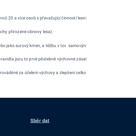
ců 20 a více osob s převažující činností lesnictví (OKEČ 02) a dále ek
chy přirozené obnovy lesa).
nebo jako surový kmen, a těžbu v tzv. samovýrobě. Hmota se započítává 
pravidla jsou to prvé pěstebně výchovné zásahy v porostech. Patří sem
rováděné za účelem výchovy a zlepšení celkového stavu porostů. Patří 
Sběr dat