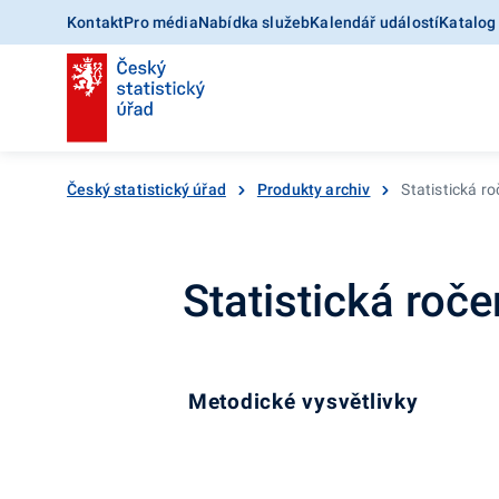
Kontakt
Pro média
Nabídka služeb
Kalendář událostí
Katalog
Český statistický úřad
Produkty archiv
Statistická r
Statistická roč
Metodické vysvětlivky