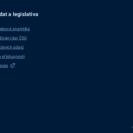
at a legislativa
ebová analytika
žívání dat ČSÚ
obních údajů
o přístupnosti
atele