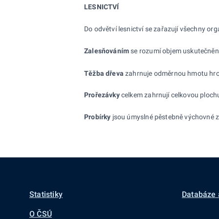
LESNICTVÍ
Do odvětví lesnictví se zařazují všechny or
Zalesňováním
se rozumí objem uskutečněné
Těžba dřeva
zahrnuje odměrnou hmotu hrou
Prořezávky
celkem zahrnují celkovou plochu
Probírky
jsou úmyslné pěstebně výchovné zás
Statistiky
Databáze 
O ČSÚ