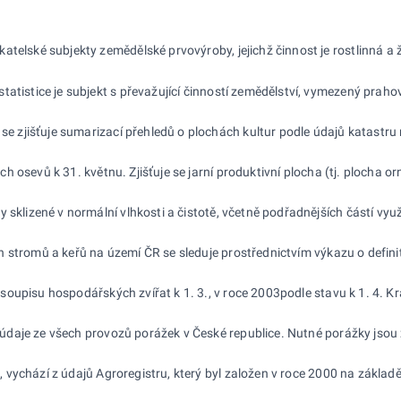
katelské subjekty zemědělské prvovýroby, jejichž činnost je rostlinná
statistice je subjekt s převažující činností zemědělství, vymezený pr
a
se zjišťuje sumarizací přehledů o plochách kultur podle údajů katast
ch osevů k 31. květnu. Zjišťuje se jarní produktivní plocha (tj. ploch
ny sklizené v normální vlhkosti a čistotě, včetně podřadnějších částí 
 stromů a keřů na území ČR se sleduje prostřednictvím výkazu o defin
soupisu hospodářských zvířat k 1. 3., v roce 2003podle stavu k 1. 4. 
údaje ze všech provozů porážek v České republice. Nutné porážky jsou 
ů
, vychází z údajů Agroregistru, který byl založen v roce 2000 na zákl