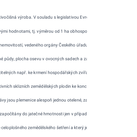
 a živočišná výroba. V souladu s legislativou Evropské unie zharmoniz
ahovými hodnotami, tj. výměrou od 1 ha obhospodařované zemědělské půd
ru nemovitostí, vedeného orgány Českého úřadu zeměměřického a katastr
a orné půdy, plocha osevu v ovocných sadech a zahradách a plocha luk 
využitelných např. ke krmení hospodářských zvířat (zadiny, drobných vy
itivních sklizních zemědělských plodin ke konci roku. Celkový objem p
Krávy jsou plemenice alespoň jednou otelené, zapuštěné i nezapuštěné.
P
započítány do jatečné hmotnosti jen v případě, že maso je použito pro
adě celoplošného zemědělského šetření a který je průběžně každoročně a