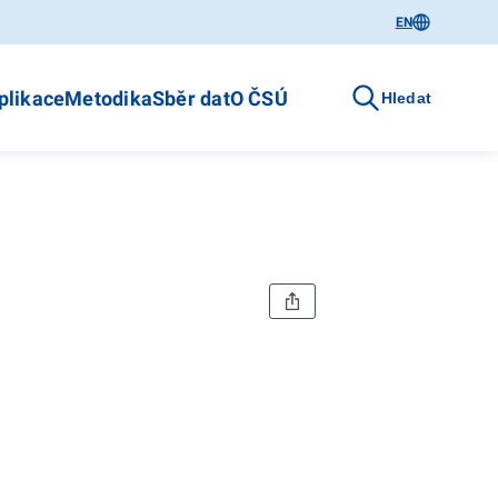
EN
plikace
Metodika
Sběr dat
O ČSÚ
Hledat