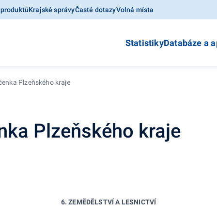
 produktů
Krajské správy
Časté dotazy
Volná místa
Statistiky
Databáze a a
očenka Plzeňského kraje
enka Plzeňského kraje
6. ZEMĚDĚLSTVÍ A LESNICTVÍ