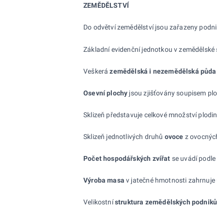
ZEMĚDĚLSTVÍ
Do odvětví zemědělství jsou zařazeny podni
Základní evidenční jednotkou v zemědělské 
Veškerá
zemědělská i nezemědělská půd
Osevní plochy
jsou zjišťovány soupisem plo
Sklizeň představuje celkové množství plodi
Sklizeň jednotlivých druhů
ovoce
z ovocných
Počet hospodářských zvířat
se uvádí podle 
Výroba masa
v jatečné hmotnosti zahrnuje 
Velikostní
struktura zemědělských podnik