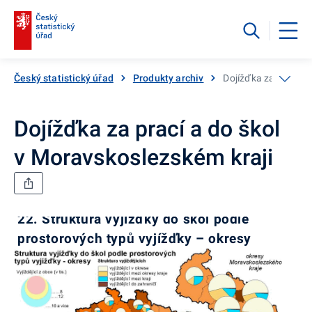
Český statistický úřad
Produkty archiv
Dojížďka za prací a
Dojížďka za prací a do škol
v Moravskoslezském kraji
22. Struktura vyjížďky do škol podle
prostorových typů vyjížďky – okresy