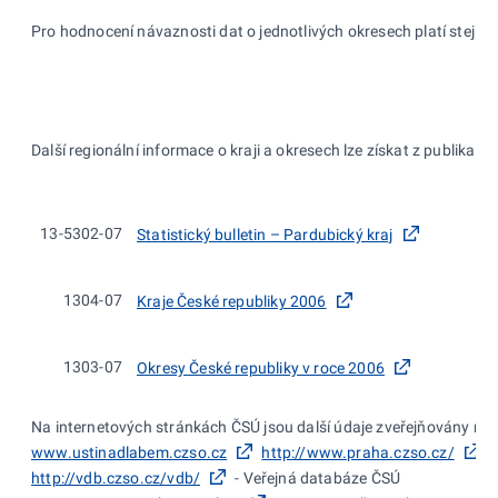
Pro hodnocení návaznosti dat o jednotlivých okresech platí stejn
Další regionální informace o kraji a okresech lze získat z publikací 
13-5302-07
Statistický bulletin – Pardubický kraj
1304-07
Kraje České republiky 2006
1303-07
Okresy České republiky v roce 2006
Na internetových stránkách ČSÚ jsou další údaje zveřejňovány na:
www.ustinadlabem.czso.cz
http://www.praha.czso.cz/
h
http://vdb.czso.cz/vdb/
- Veřejná databáze ČSÚ