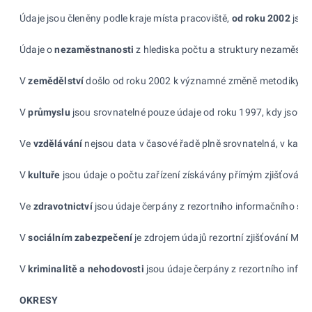
Údaje jsou členěny podle kraje místa pracoviště,
od
roku 2002
jsou
Údaje o
nezaměstnanosti
z hlediska počtu a struktury nezaměstna
V
zemědělství
došlo od roku 2002 k významné změně metodiky zjišť
V
průmyslu
jsou srovnatelné pouze údaje od roku 1997, kdy jsou n
Ve
vzdělávání
nejsou data v časové řadě plně srovnatelná, v každé
V
kultuře
jsou údaje o počtu zařízení získávány přímým zjišťováním
Ve
zdravotnictví
jsou údaje čerpány z rezortního informačního syst
V
sociálním zabezpečení
je zdrojem údajů rezortní zjišťování Minis
V
kriminalitě a
nehodovosti
jsou údaje čerpány z rezortního infor
OKRESY