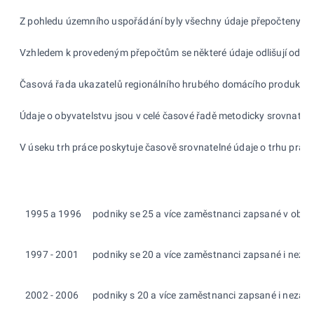
Z pohledu územního uspořádání byly všechny údaje přepočteny na n
Vzhledem k provedeným přepočtům se některé údaje odlišují od dat
Časová řada ukazatelů regionálního hrubého domácího produktu je 
Údaje o obyvatelstvu jsou v celé časové řadě metodicky srovnatelné
V úseku trh práce poskytuje časově srovnatelné údaje o trhu prác
1995 a 1996
podniky se 25 a více zaměstnanci zapsané v obchod
1997 - 2001
podniky se 20 a více zaměstnanci zapsané i nezaps
2002 - 2006
podniky s 20 a více zaměstnanci zapsané i nezapsa