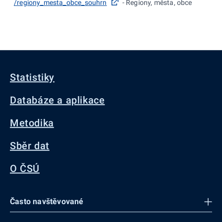
/regiony_mesta_obce_souhrn
- Regiony, města, obce
Statistiky
Databáze a aplikace
Metodika
Sběr dat
O ČSÚ
Často navštěvované