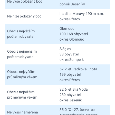
Nejvýše položený bod
pohoří Jeseníky
hladina Moravy 190 m n.m.
Nejníže položený bod
okres Přerov
Olomouc
Obec s největším
100 168 obyvatel
počtem obyvatel
okres Olomouc
Šléglov
Obec s nejmenším
33 obyvatel
počtem obyvatel
okres Šumperk
57,2 let Radkova Lhota
Obec s nejvyšším
199 obyvatel
průměrným věkem
okres Přerov
32,6 let Bílá Voda
Obec s nejnižším
289 obyvatel
průměrným věkem
okres Jeseník
35,0 °C - 27. července
Nejvyšší naměřená
Meteorologická stanice