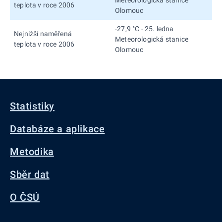
teplota v roce 2006
Olomouc
-27,9 °C - 25. ledna
Nejnižší naměřená
Meteorologická stanice
teplota v roce 2006
Olomouc
Statistiky
Databáze a aplikace
Metodika
Sběr dat
O ČSÚ