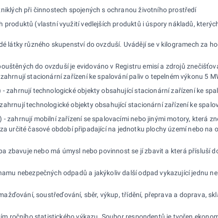
zniklých při činnostech spojených s ochranou životního prostředí
h produktů (vlastní využití vedlejších produktů i úspory nákladů, kter
odé látky různého skupenství do ovzduší. Uvádějí se v kilogramech za h
ouštěných do ovzduší je evidováno v Registru emisí a zdrojů znečišťován
- zahrnují stacionární zařízení ke spalování paliv o tepelném výkonu 5
 - zahrnují technologické objekty obsahující stacionární zařízení ke s
zahrnují technologické objekty obsahující stacionární zařízení ke spal
- zahrnují mobilní zařízení se spalovacími nebo jinými motory, která zneč
 za určité časové období připadající na jednotku plochy území nebo na 
oba zbavuje nebo má úmysl nebo povinnost se jí zbavit a která přísluš
amu nebezpečných odpadů a jakýkoliv další odpad vykazující jednu n
mažďování, soustřeďování, sběr, výkup, třídění, přeprava a doprava, s
m ročního statistického výkazu. Soubor respondentů je tvořen ekonom