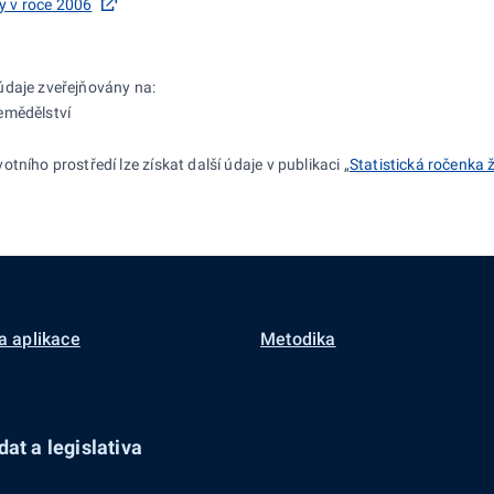
y v roce 2006
údaje zveřejňovány na:
zemědělství
tního prostředí lze získat další údaje v publikaci „
Statistická ročenka 
a aplikace
Metodika
at a legislativa