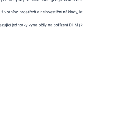
tního prostředí a neinvestiční náklady, které se vztahují k aktivitám n
ící jednotky vynaložily na pořízení DHM (koupí nebo vlastní činností