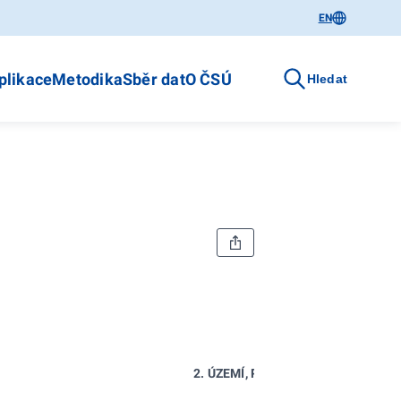
EN
plikace
Metodika
Sběr dat
O ČSÚ
Hledat
2. ÚZEMÍ, PODNEBÍ A ŽIVOTNÍ PRO