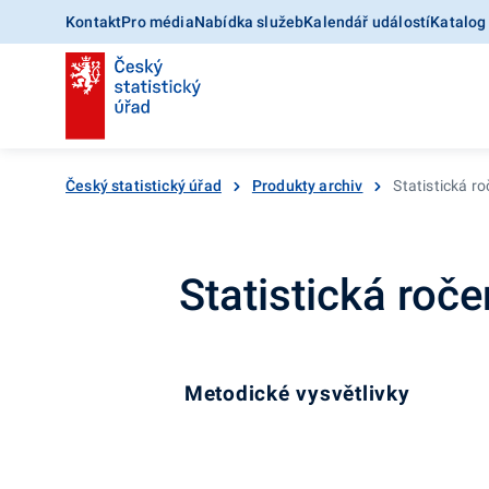
Kontakt
Pro média
Nabídka služeb
Kalendář událostí
Katalog
Český statistický úřad
Produkty archiv
Statistická r
Statistická roč
Metodické vysvětlivky