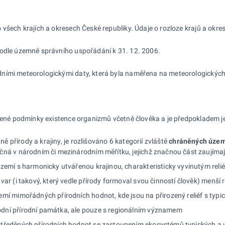
 všech krajích a okresech České republiky. Údaje o rozloze krajů a okr
podle územně správního uspořádání k 31. 12. 2006.
ními meteorologickými daty, která byla naměřena na meteorologických s
ozené podmínky existence organizmů včetně člověka a je předpokladem j
 přírody a krajiny, je rozlišováno 6 kategorií zvláště
chráněných územ
ečná v národním či mezinárodním měřítku, jejichž značnou část zaujímaj
 území s harmonicky utvářenou krajinou, charakteristicky vyvinutým r
útvar (i takový, který vedle přírody formoval svou činností člověk) m
území mimořádných přírodních hodnot, kde jsou na přirozený reliéf s 
odní přírodní památka, ale pouze s regionálním významem
ustředěných přírodních hodnot se zastoupením ekosystémů typických a