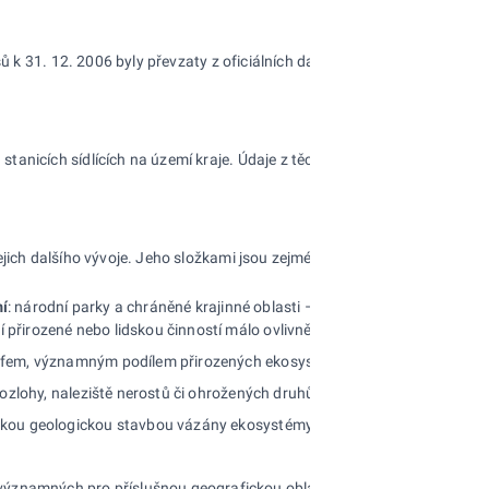
esů k 31. 12. 2006 byly převzaty z oficiálních dat Českého úřadu zeměmě
tanicích sídlících na území kraje. Údaje z těchto stanic byly převzat
ejich dalšího vývoje. Jeho složkami jsou zejména ovzduší, voda, hornin
í
: národní parky a chráněné krajinné oblasti – označované jako
velkop
í přirozené nebo lidskou činností málo ovlivněné ekosystémy, v nichž 
eliéfem, významným podílem přirozených ekosystémů lesních a trvalých 
enší rozlohy, naleziště nerostů či ohrožených druhů ve fragmentech ek
typickou geologickou stavbou vázány ekosystémy významné v národním č
 významných pro příslušnou geografickou oblast