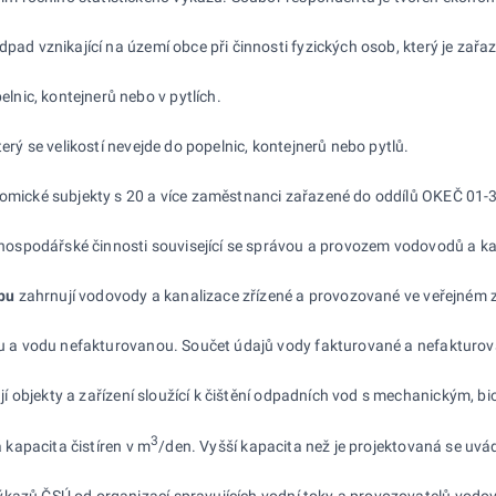
pad vznikající na území obce při činnosti fyzických osob, který je za
nic, kontejnerů nebo v pytlích.
erý se velikostí nevejde do popelnic, kontejnerů nebo pytlů.
onomické subjekty s 20 a více zaměstnanci zařazené do oddílů OKEČ 01
spodářské činnosti související se správou a provozem vodovodů a kanali
bu
zahrnují vodovody a kanalizace zřízené a provozované ve veřejném 
 a vodu nefakturovanou. Součet údajů vody fakturované a nefakturovan
 objekty a zařízení sloužící k čištění odpadních vod s mechanickým, bi
3
 kapacita čistíren v m
/den. Vyšší kapacita než je projektovaná se uvá
výkazů ČSÚ od organizací spravujících vodní toky a provozovatelů vod