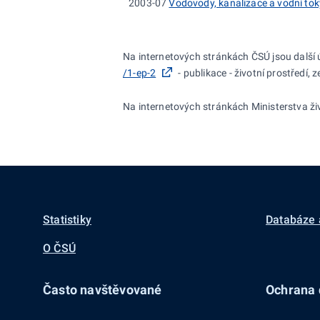
2003-07
Vodovody, kanalizace a vodní tok
Na internetových stránkách ČSÚ jsou další 
/1-ep-2
- publikace - životní prostředí, 
Na internetových stránkách Ministerstva živo
Statistiky
Databáze 
O ČSÚ
Často navštěvované
Ochrana d