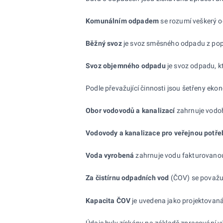
Komunálním odpadem
se rozumí veškerý od
Běžný svoz
je svoz směsného odpadu z popel
Svoz objemného odpadu
je svoz odpadu, kt
Podle převažující činnosti jsou šetřeny ek
Obor vodovodů a kanalizací
zahrnuje vodoho
Vodovody a kanalizace pro veřejnou potře
Voda vyrobená
zahrnuje vodu fakturovanou
Za čistírnu odpadních vod
(ČOV) se považují
Kapacita ČOV
je uvedena jako projektovaná
Údaje byly získány na základě zpracování 