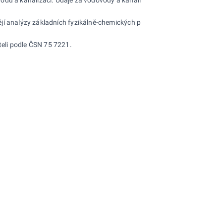
dějí analýzy základních fyzikálně-chemických parametrů. Údaje byly př
eli podle ČSN 75 7221.
* * *