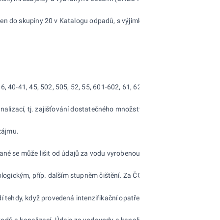
řazen do skupiny 20 v Katalogu odpadů, s výjimkou odpadů vznikajících 
-36, 40-41, 45, 502, 505, 52, 55, 601-602, 61, 62, 642, 747, 7481, 85
zací, tj. zajišťování dostatečného množství kvalitní pitné vody a zaji
zájmu.
é se může lišit od údajů za vodu vyrobenou o vodu převzatou od jinýc
ologickým, příp. dalším stupněm čištění. Za ČOV se nepovažují zařízení
dí tehdy, když provedená intenzifikační opatření byla schválena vodop
ovodů a kanalizací. Údaje za vodovody a kanalizace jsou shromažďovány