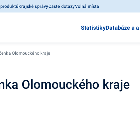
 produktů
Krajské správy
Časté dotazy
Volná místa
Statistiky
Databáze a a
očenka Olomouckého kraje
enka Olomouckého kraje