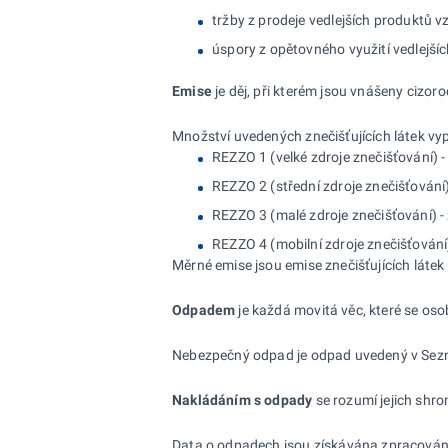
tržby z prodeje vedlejších produktů v
úspory z opětovného využití vedlejšíc
Emise
je děj, při kterém jsou vnášeny cizor
Množství uvedených znečišťujících látek vyp
REZZO 1 (velké zdroje znečišťování) 
REZZO 2 (střední zdroje znečišťování)
REZZO 3 (malé zdroje znečišťování) - 
REZZO 4 (mobilní zdroje znečišťování) 
Měrné emise jsou emise znečišťujících látek
Odpadem
je každá movitá věc, které se os
Nebezpečný odpad je odpad uvedený v Sezn
Nakládáním s odpady
se rozumí jejich shro
Data o odpadech jsou získávána zpracování