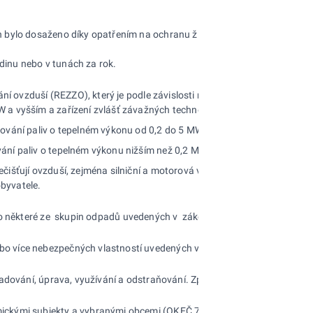
ých bylo dosaženo díky opatřením na ochranu životního prostředí
odinu nebo v tunách za rok.
í ovzduší (REZZO), který je podle závislosti na druhu zdrojů a jejich t
 MW a vyšším a zařízení zvlášť závažných technologických procesů
palování paliv o tepelném výkonu od 0,2 do 5 MW a zařízení závažných te
ování paliv o tepelném výkonu nižším než 0,2 MW, zařízení technologický
išťují ovzduší, zejména silniční a motorová vozidla, železniční kolejová 
obyvatele.
í do některé ze skupin odpadů uvedených v zákonu o odpadech.
ebo více nebezpečných vlastností uvedených v zákonu o odpadech.
kladování, úprava, využívání a odstraňování. Způsoby nakládání s odpad
ickými subjekty a vybranými obcemi (OKEČ 751). Z šetření ekonomický