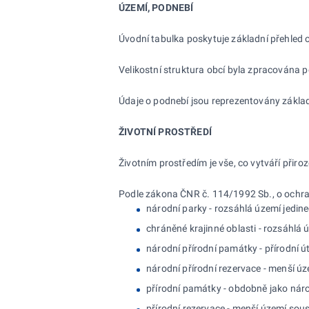
ÚZEMÍ, PODNEBÍ
Úvodní tabulka poskytuje základní přehled o
Velikostní struktura obcí byla zpracována 
Údaje o podnebí jsou reprezentovány základ
ŽIVOTNÍ PROSTŘEDÍ
Životním prostředím je vše, co vytváří přir
Podle zákona ČNR č. 114/1992 Sb., o ochraně
národní parky - rozsáhlá území jedin
chráněné krajinné oblasti - rozsáhlá
národní přírodní památky - přírodní 
národní přírodní rezervace - menší 
přírodní památky - obdobně jako nár
přírodní rezervace - menší území so