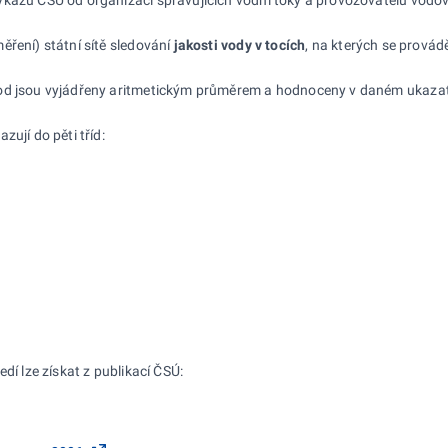
ěření) státní sítě sledování
jakosti vody v
tocích
, na kterých se prová
vod jsou vyjádřeny aritmetickým průměrem a hodnoceny v daném ukazat
zují do pěti tříd:
dí lze získat z publikací ČSÚ: