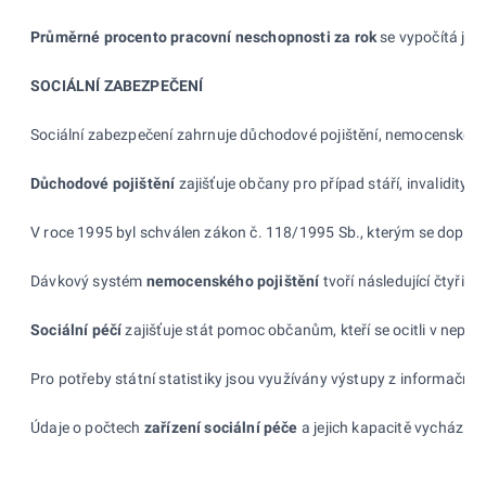
Průměrné procento pracovní neschopnosti za
rok
se vypočítá ja
SOCIÁLNÍ ZABEZPEČENÍ
Sociální zabezpečení zahrnuje důchodové pojištění, nemocenské poji
Důchodové pojištění
zajišťuje občany pro případ stáří, invalidity
V roce 1995 byl schválen zákon č. 118/1995 Sb., kterým se doplňuj
Dávkový systém
nemocenského pojištění
tvoří následující čtyři
Sociální péčí
zajišťuje stát pomoc občanům, kteří se ocitli v nepř
Pro potřeby státní statistiky jsou využívány výstupy z informačn
Údaje o počtech
zařízení sociální péče
a jejich kapacitě vychází z