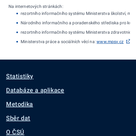
Na internetových stránkách:
rezortního informačního systému Ministerstva školství, mlá
Národního informačního a poradenského střediska pro kult
rezortního informačního systému Ministerstva zdravotnictví 
Ministerstva práce a sociálních věcí na:
www.mpsv.cz
Statistiky
Databáze a aplikace
Metodika
Sběr dat
O ČSÚ