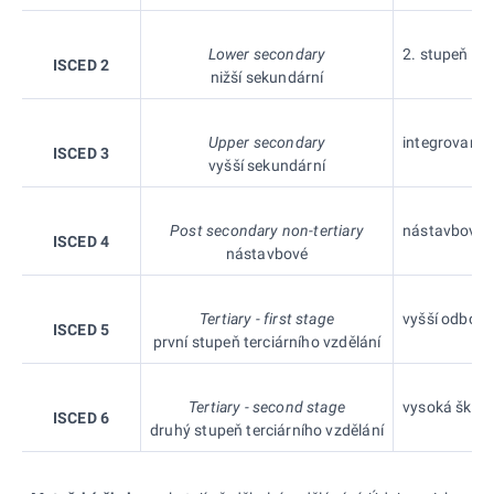
Lower secondary
2. stupeň zák
ISCED 2
nižší sekundární
Upper secondary
integrovaný 1
ISCED 3
vyšší sekundární
Post secondary non-tertiary
nástavbové st
ISCED 4
nástavbové
Tertiary - first stage
vyšší odborná
ISCED 5
první stupeň terciárního vzdělání
Tertiary - second stage
vysoká škola
ISCED 6
druhý stupeň terciárního vzdělání