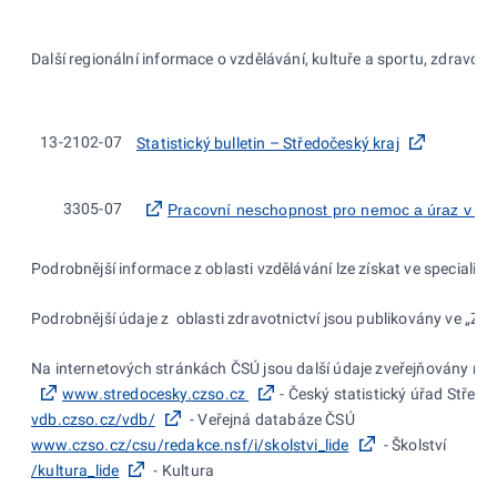
Další regionální informace o vzdělávání, kultuře a sportu, zdravotni
13-2102-07
Statistický bulletin – Středočeský kraj
3305-07
Pracovní neschopnost pro nemoc a
úraz v
Č
Podrobnější informace z oblasti vzdělávání lze získat ve specializ
Podrobnější údaje z oblasti zdravotnictví jsou publikovány ve „Zd
Na internetových stránkách ČSÚ jsou další údaje zveřejňovány na:
www.stredocesky.czso.cz
- Český statistický úřad Středo
vdb.czso.cz/vdb/
- Veřejná databáze ČSÚ
www.czso.cz/csu/redakce.nsf/i/skolstvi_lide
- Školství
/kultura_lide
- Kultura