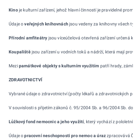
Kino
je kulturní zařízení, jehož hlavní činností je pravidelné prom
Údaje o
veřejných knihovnách
jsou vedeny za knihovny všech typů, 
Přírodní amfiteátry
jsou víceúčelová otevřená zařízení určená k le
Koupaliště
jsou zařízení u vodních toků a nádrží, která mají provo
Mezi
památkové objekty s
kulturním využitím
patří hrady, zámky, 
ZDRAVOTNICTVÍ
Vybrané údaje o zdravotnictví (počty lékařů a zdravotnických prac
V souvislosti s přijetím zákonů č. 95/2004 Sb. a 96/2004 Sb. došlo
Lůžkový fond nemocnic a
jeho využití
, který vychází z pololetní
Údaje o
pracovní neschopnosti pro
nemoc a
úraz
zpracovává ČSÚ. 