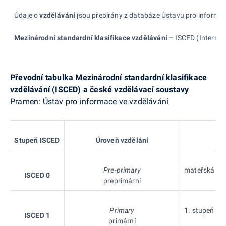
Údaje o
vzdělávání
jsou přebírány z databáze Ústavu pro informace
Mezinárodní standardní klasifikace vzdělávání
– ISCED (Internati
Převodní tabulka Mezinárodní standardní klasifikace
vzdělávání (ISCED)
a
české vzdělávací soustavy
Pramen: Ústav pro informace ve vzdělávání
Stupeň
ISCED
Úroveň vzdělání
Pre-primary
mateřská škol
ISCED 0
preprimární
Primary
1. stupeň zák
ISCED 1
primární