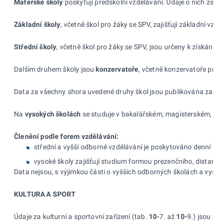
Mateřské školy
poskytují předškolní vzdělávání. Údaje o nich zahrn
Základní školy
, včetně škol pro žáky se SPV, zajišťují základní vzd
Střední školy
, včetně škol pro žáky se SPV, jsou určeny k získání
Dalším druhem školy jsou
konzervatoře
, včetně konzervatoře pro
Data za všechny shora uvedené druhy škol jsou publikována za šk
Na
vysokých školách
se studuje v bakalářském, magisterském, ma
Členění podle forem vzdělávání
:
střední a vyšší odborné vzdělávání je poskytováno denní fo
vysoké školy zajišťují studium formou prezenčního, distan
Data nejsou, s výjimkou části o vyšších odborných školách a vyso
KULTURA A SPORT
Údaje za kulturní a sportovní zařízení (tab.
10-
7. až
10-
9.) jsou zj