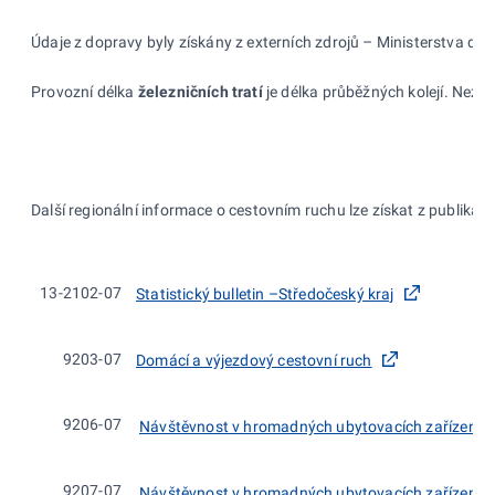
Údaje z dopravy byly získány z externích zdrojů – Ministerstva dopra
Provozní délka
železničních tratí
je délka průběžných kolejí. Nezap
Další regionální informace o cestovním ruchu lze získat z publikací
13-2102-07
Statistický bulletin –Středočeský kraj
9203-07
Domácí a výjezdový cestovní ruch
9206-07
Návštěvnost v hromadných ubytovacích zařízeních
9207-07
Návštěvnost v hromadných ubytovacích zařízeních