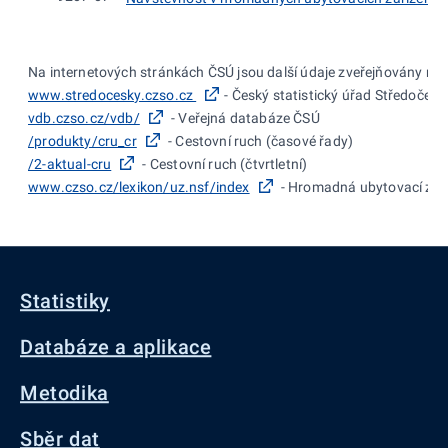
Na internetových stránkách ČSÚ jsou další údaje zveřejňovány na:
www.stredocesky.czso.cz
- Český statistický úřad Středočesk
vdb.czso.cz/vdb/
- Veřejná databáze ČSÚ
/produkty/cru_cr
- Cestovní ruch (časové řady)
/2-aktual-cru
- Cestovní ruch (čtvrtletní)
www.czso.cz/lexikon/uz.nsf/index
- Hromadná ubytovací zaří
Statistiky
Databáze a aplikace
Metodika
Sběr dat