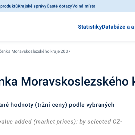
 produktů
Krajské správy
Časté dotazy
Volná místa
Statistiky
Databáze a a
očenka Moravskoslezského kraje 2007
čenka Moravskoslezského 
dané hodnoty (tržní ceny) podle vybraných
value added (market prices): by selected CZ-