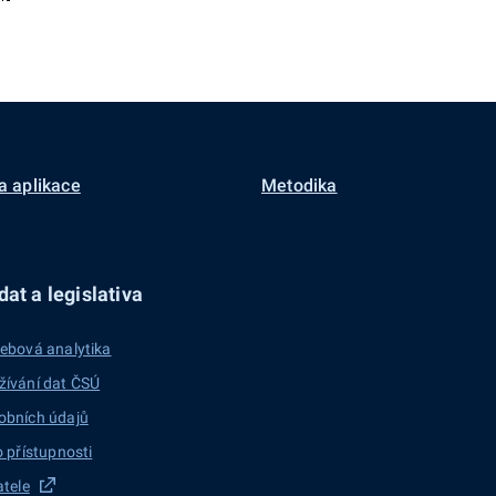
a aplikace
Metodika
at a legislativa
ebová analytika
žívání dat ČSÚ
obních údajů
o přístupnosti
atele