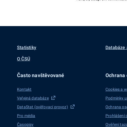
Statistiky
Databáze 
O ČSÚ
Často navštěvované
Ochrana d
Kontakt
Cookies a w
Veřejná databáze
Podmínky u
DataStat (ověřovací provoz)
Ochrana os
Pro média
Prohlášení 
Časopisy
Ověření taz