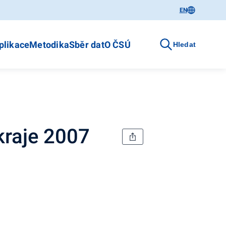
EN
plikace
Metodika
Sběr dat
O ČSÚ
Hledat
kraje 2007