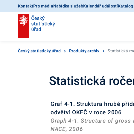
Kontakt
Pro média
Nabídka služeb
Kalendář událostí
Katalog
Český statistický úřad
Produkty archiv
Statistická r
Statistická ro
Graf 4-1. Struktura hrubé při
odvětví OKEČ v roce 2006
Graph 4-1. Structure of gross 
NACE, 2006