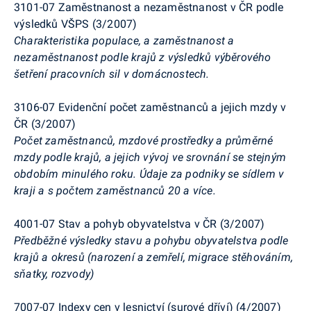
3101-07 Zaměstnanost a nezaměstnanost v ČR podle
výsledků VŠPS (3/2007)
Charakteristika populace, a zaměstnanost a
nezaměstnanost podle krajů z výsledků výběrového
šetření pracovních sil v domácnostech.
3106-07 Evidenční počet zaměstnanců a jejich mzdy v
ČR (3/2007)
Počet zaměstnanců, mzdové prostředky a průměrné
mzdy podle krajů, a jejich vývoj ve srovnání se stejným
obdobím minulého roku. Údaje za podniky se sídlem v
kraji a s počtem zaměstnanců 20 a více.
4001-07 Stav a pohyb obyvatelstva v ČR (3/2007)
Předběžné výsledky stavu a pohybu obyvatelstva podle
krajů a okresů (narození a zemřelí, migrace stěhováním,
sňatky, rozvody)
7007-07 Indexy cen v lesnictví (surové dříví) (4/2007)