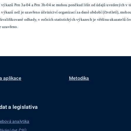
ch výkazů Pen 3a-04 a Pen 3b-04 se mohou poněkud lišit od údajů uvedených v t
ch výkazů než je uzavřeno účetnictví organizací za dané období (čtvrtletí), moh
lifikované odhady, v ročních statistických výkazech je většina ukazatelů čerp
e uzavřeno.
a aplikace
Metodika
at a legislativa
ebová analytika
žívání dat ČSÚ