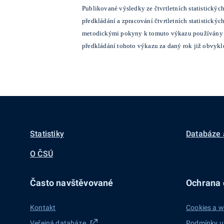
Publikované výsledky ze čtvrtletních statistický
předkládání a zpracování čtvrtletních statistický
metodickými pokyny k tomuto výkazu používány kva
předkládání tohoto výkazu za daný rok již obvykl
Statistiky
Databáze 
O ČSÚ
Často navštěvované
Ochrana d
Kontakt
Cookies a w
Veřejná databáze
Podmínky u