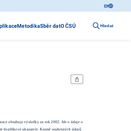
EN
plikace
Metodika
Sběr dat
O ČSÚ
Hledat
rmace obsahuje výsledky za rok 2002. Jde o údaje o
eré doplňkové ukazatele. Kromě souhrnných údajů