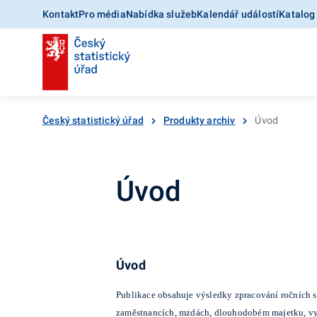
Kontakt
Pro média
Nabídka služeb
Kalendář událostí
Katalog
Český statistický úřad
Produkty archiv
Úvod
Úvod
Úvod
Publikace obsahuje výsledky zpracování ročních st
zaměstnancích, mzdách, dlouhodobém majetku, vyb