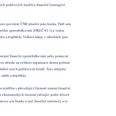
jich podílových fondů) a finanční leasingové
eno povolení ČNB působit jako banka. Patří sem
peněžní zprostředkování (OKEČ 65.1) a vedou
měn a doplňků). Veškeré údaje v tabulkách jsou
 ostatní finanční zprostředkování nebo pomocné
 bez ohledu na velikost organizace danou počtem
odaření svých podílových fondů. Tyto subjekty
. změn a doplňků).
ejstříku s převažující činností ostatní finanční
e ekonomických činností) účtující podle účtové
ovy pro banky a jiné finanční instituce), a to