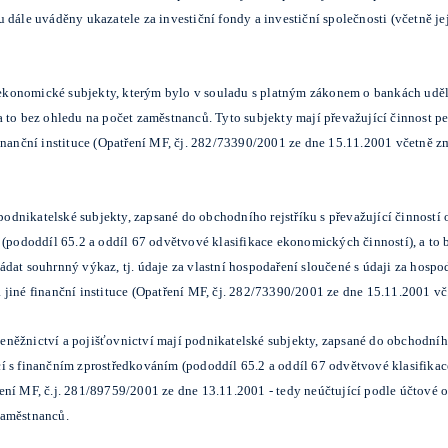
 dále uváděny ukazatele za investiční fondy a investiční společnosti (včetně je
konomické subjekty, kterým bylo v souladu s platným zákonem o bankách uděl
a to bez ohledu na počet zaměstnanců. Tyto subjekty mají převažující činnost 
inanční instituce (Opatření MF, čj. 282/73390/2001 ze dne 15.11.2001 včetně z
dnikatelské subjekty, zapsané do obchodního rejstříku s převažující činností
 (pododdíl 65.2 a oddíl 67 odvětvové klasifikace ekonomických činností), a to
dat souhrnný výkaz, tj. údaje za vlastní hospodaření sloučené s údaji za hosp
 jiné finanční instituce (Opatření MF, čj. 282/73390/2001 ze dne 15.11.2001 vč
ěžnictví a pojišťovnictví mají podnikatelské subjekty, zapsané do obchodního r
í s finančním zprostředkováním (pododdíl 65.2 a oddíl 67 odvětvové klasifikac
ní MF, č.j. 281/89759/2001 ze dne 13.11.2001 - tedy neúčtující podle účtové osn
zaměstnanců.