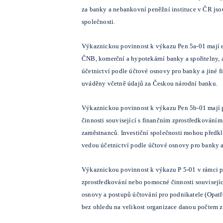
za banky a nebankovní peněžní instituce v ČR jsou
společnosti.
Výkaznickou povinnost k výkazu Pen 5a-01 mají e
ČNB, komerční a hypotekární banky a spořitelny, 
účetnictví podle účtové osnovy pro banky a jiné f
uváděny včetně údajů za Českou národní banku.
Výkaznickou povinnost k výkazu Pen 5b-01 mají po
činnosti související s finančním zprostředkováním
zaměstnanců. Investiční společnosti mohou předklá
vedou účetnictví podle účtové osnovy pro banky a
Výkaznickou povinnost k výkazu P 5-01 v rámci pen
zprostředkování nebo pomocné činnosti souvisejíc
osnovy a postupů účtování pro podnikatele (Opatře
bez ohledu na velikost organizace danou počtem 