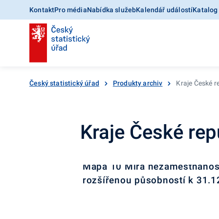
Kontakt
Pro média
Nabídka služeb
Kalendář událostí
Katalog
Český statistický úřad
Produkty archiv
Kraje České r
Kraje České rep
Mapa 10 Míra nezaměstnanost
rozšířenou působností k 31.1