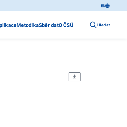
EN
plikace
Metodika
Sběr dat
O ČSÚ
Hledat