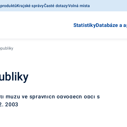
 produktů
Krajské správy
Časté dotazy
Volná místa
Statistiky
Databáze a a
epubliky
ubliky
i mužů ve správních obvodech obcí s
2. 2003