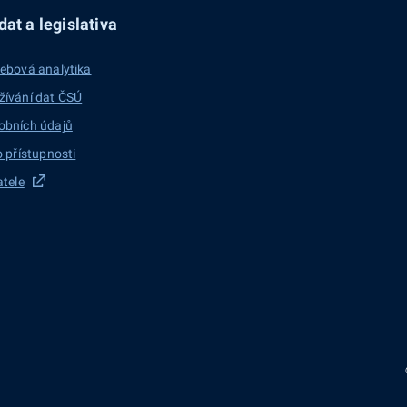
at a legislativa
ebová analytika
žívání dat ČSÚ
obních údajů
o přístupnosti
atele