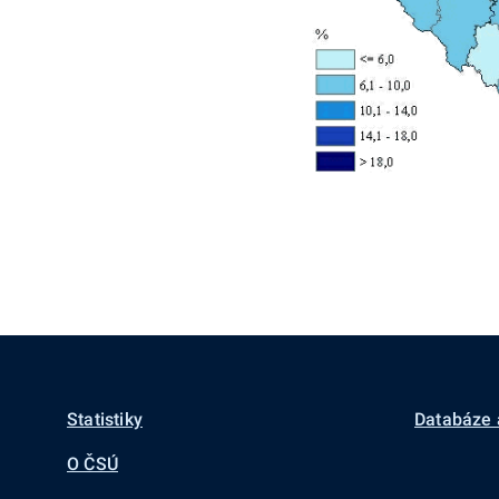
Statistiky
Databáze 
O ČSÚ