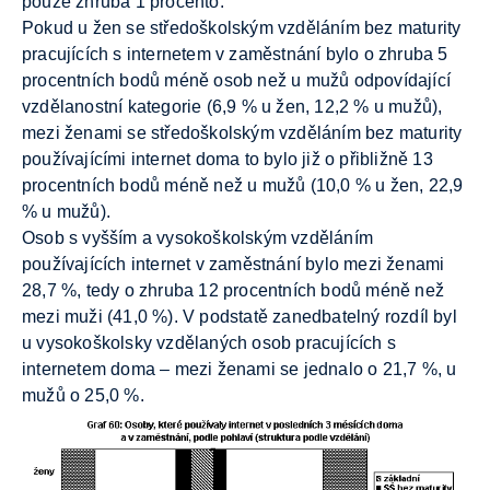
pouze zhruba 1 procento.
Pokud u žen se středoškolským vzděláním bez maturity
pracujících s internetem v zaměstnání bylo o zhruba 5
procentních bodů méně osob než u mužů odpovídající
vzdělanostní kategorie (6,9 % u žen, 12,2 % u mužů),
mezi ženami se středoškolským vzděláním bez maturity
používajícími internet doma to bylo již o přibližně 13
procentních bodů méně než u mužů (10,0 % u žen, 22,9
% u mužů).
Osob s vyšším a vysokoškolským vzděláním
používajících internet v zaměstnání bylo mezi ženami
28,7 %, tedy o zhruba 12 procentních bodů méně než
mezi muži (41,0 %). V podstatě zanedbatelný rozdíl byl
u vysokoškolsky vzdělaných osob pracujících s
internetem doma – mezi ženami se jednalo o 21,7 %, u
mužů o 25,0 %.