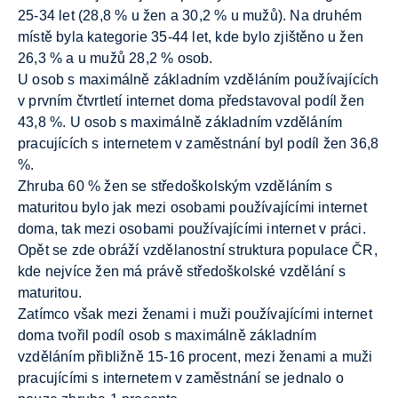
25-34 let (28,8 % u žen a 30,2 % u mužů). Na druhém
místě byla kategorie 35-44 let, kde bylo zjištěno u žen
26,3 % a u mužů 28,2 % osob.
U osob s maximálně základním vzděláním používajících
v prvním čtvrtletí internet doma představoval podíl žen
43,8 %. U osob s maximálně základním vzděláním
pracujících s internetem v zaměstnání byl podíl žen 36,8
%.
Zhruba 60 % žen se středoškolským vzděláním s
maturitou bylo jak mezi osobami používajícími internet
doma, tak mezi osobami používajícími internet v práci.
Opět se zde obráží vzdělanostní struktura populace ČR,
kde nejvíce žen má právě středoškolské vzdělání s
maturitou.
Zatímco však mezi ženami i muži používajícími internet
doma tvořil podíl osob s maximálně základním
vzděláním přibližně 15-16 procent, mezi ženami a muži
pracujícími s internetem v zaměstnání se jednalo o