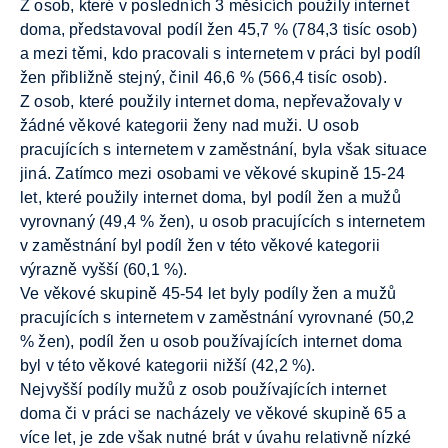
Z osob, které v posledních 3 měsících použily internet
doma, představoval podíl žen 45,7 % (784,3 tisíc osob)
a mezi těmi, kdo pracovali s internetem v práci byl podíl
žen přibližně stejný, činil 46,6 % (566,4 tisíc osob).
Z osob, které použily internet doma, nepřevažovaly v
žádné věkové kategorii ženy nad muži. U osob
pracujících s internetem v zaměstnání, byla však situace
jiná. Zatímco mezi osobami ve věkové skupině 15-24
let, které použily internet doma, byl podíl žen a mužů
vyrovnaný (49,4 % žen), u osob pracujících s internetem
v zaměstnání byl podíl žen v této věkové kategorii
výrazně vyšší (60,1 %).
Ve věkové skupině 45-54 let byly podíly žen a mužů
pracujících s internetem v zaměstnání vyrovnané (50,2
% žen), podíl žen u osob používajících internet doma
byl v této věkové kategorii nižší (42,2 %).
Nejvyšší podíly mužů z osob používajících internet
doma či v práci se nacházely ve věkové skupině 65 a
více let, je zde však nutné brát v úvahu relativně nízké