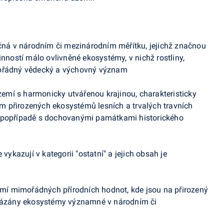
ečná v národním či mezinárodním měřítku, jejichž značnou
inností málo ovlivněné ekosystémy, v nichž rostliny,
mořádný vědecký a výchovný význam
území s harmonicky utvářenou krajinou, charakteristicky
 přirozených ekosystémů lesních a trvalých travních
, popřípadě s dochovanými památkami historického
kazují v kategorii "ostatní" a jejich obsah je
zemí mimořádných přírodních hodnot, kde jsou na přirozený
 vázány ekosystémy významné v národním či