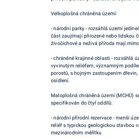
Velkoplošná chráněná území:
- národní parky - rozsáhlá území jedin
část zaujímají přirozené nebo lidskou č
živočichové a neživá příroda mají mi
- chráněné krajinné oblasti - rozsáhlá 
vyvinutým reliéfem, významným podílem
porostů, s hojným zastoupením dřevin
osídlení.
Maloplošná chráněná území (MCHÚ) se vy
specifikován do čtyř oddílů:
- národní přírodní rezervace - menší ú
reliéf s typickou geologickou stavbou
mezinárodním měřítku