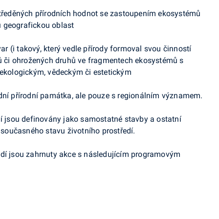
ustředěných přírodních hodnot se zastoupením ekosystémů
 geografickou oblast
var (i takový, který vedle přírody formoval svou činností
stů či ohrožených druhů ve fragmentech ekosystémů s
kologickým, vědeckým či estetickým
odní přírodní památka, ale pouze s regionálním významem.
dí jsou definovány jako samostatné stavby a ostatní
í současného stavu životního prostředí.
edí jsou zahrnuty akce s následujícím programovým