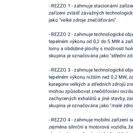
- REZZO 1 - zahrnuje stacionární zaříz
zařízení zvlášť závažných technologic
jako "velké zdroje znečišťování".
- REZZO 2 - zahrnuje technologické obje
tepelném výkonu od 0,2 do 5 MW a zaří
lomy a obdobné plochy s možností hořen
skupina je označována jako "střední zdr
- REZZO 3 - zahrnuje technologické obje
tepelném výkonu nižším než 0,2 MW, za
kategorie velkých a středních zdrojů zn
mohou způsobovat znečišťování ovzduší
zachycených exhalátů a jiné stavby, zař
skupina je označována jako "malé zdroj
- REZZO 4 - zahrnuje mobilní zařízení s
zejména silniční a motorová vozidla, že