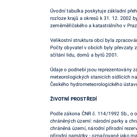
Úvodní tabulka poskytuje základní přeh
rozloze krajů a okresů k 31. 12. 2002 b
zeměměřičského a katastrálního v Praz
Velikostní struktura obcí byla zpracov
Počty obyvatel v obcích byly převzaty z
sčítání lidu, domů a bytů 2001.
Údaje o podnebí jsou reprezentovány z
meteorologických stanicích sídlících na
Českého hydrometeorologického ústavu
ŽIVOTNÍ PROSTŘEDÍ
Podle zákona ČNR č. 114/1992 Sb., o och
chráněných území: národní parky a chr
chráněná území, národní přírodní rezerv
přírodní památky - označované jako m