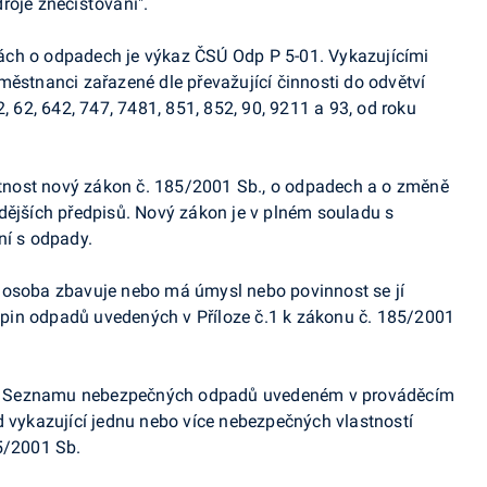
roje znečišťování".
ách o odpadech je výkaz ČSÚ Odp P 5-01. Vykazujícími
městnanci zařazené dle převažující činnosti do odvětví
, 62, 642, 747, 7481, 851, 852, 90, 9211 a 93, od roku
latnost nový zákon č. 185/2001 Sb., o odpadech a o změně
dějších předpisů. Nový zákon je v plném souladu s
ní s odpady.
 osoba zbavuje nebo má úmysl nebo povinnost se jí
skupin odpadů uvedených v Příloze č.1 k zákonu č. 185/2001
v Seznamu nebezpečných odpadů uvedeném v prováděcím
d vykazující jednu nebo více nebezpečných vlastností
5/2001 Sb.