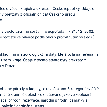
led o všech krajích a okresech České republiky. Údaje o
yly převzaty z oficiálních dat Českého úřadu
e.
ána podle územně správního uspořádání k 31. 12. 2002.
e statistické bilance podle obcí s promítnutím výsledků
ákladními meteorologickými daty, která byla naměřena na
 území kraje. Údaje z těchto stanic byly převzaty z
 v Praze.
raně přírody a krajiny, je rozlišováno 6 kategorií zvláště
áněné krajinné oblasti - označované jako velkoplošná
ace, přírodní rezervace, národní přírodní památky a
aloplošná chráněná území.