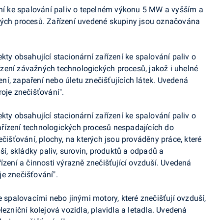
ení ke spalování paliv o tepelném výkonu 5 MW a vyšším a
kých procesů. Zařízení uvedené skupiny jsou označována
kty obsahující stacionární zařízení ke spalování paliv o
zení závažných technologických procesů, jakož i uhelné
í, zapaření nebo úletu znečišťujících látek. Uvedená
oje znečišťování".
kty obsahující stacionární zařízení ke spalování paliv o
řízení technologických procesů nespadajících do
ečišťování, plochy, na kterých jsou prováděny práce, které
, skládky paliv, surovin, produktů a odpadů a
ízení a činnosti výrazně znečišťující ovzduší. Uvedená
e znečišťování".
e spalovacími nebo jinými motory, které znečišťují ovzduší,
lezniční kolejová vozidla, plavidla a letadla. Uvedená