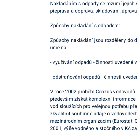
Nakládáním s odpady se rozumí jejich s
přeprava a doprava, skladování, úprava
Způsoby nakládání s odpadem:
Způsoby nakládání jsou rozděleny do dv
unie na:
- využívání odpadů - činnosti uvedené v
- odstraňování odpadů - činnosti uvede
V roce 2002 proběhl Cenzus vodovodů a
především získat komplexní informace 
vod sloužících pro veřejnou potřebu p
zkvalitnit souhrnné údaje o vodovodec
mezinárodním organizacím (Eurostat, O
2001, výše vodného a stočného v Kč za