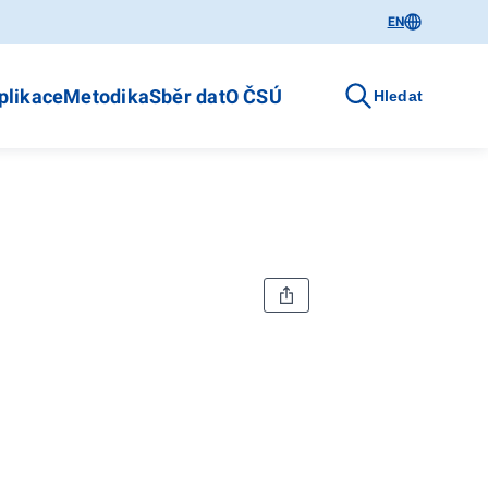
EN
plikace
Metodika
Sběr dat
O ČSÚ
Hledat