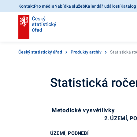
Kontakt
Pro média
Nabídka služeb
Kalendář událostí
Katalog
Český statistický úřad
Produkty archiv
Statistická r
Statistická roč
Metodické vysvětlivky
2. ÚZEMÍ, P
ÚZEMÍ, PODNEBÍ