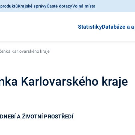
 produktů
Krajské správy
Časté dotazy
Volná místa
Statistiky
Databáze a a
očenka Karlovarského kraje
enka Karlovarského kraje
ODNEBÍ A ŽIVOTNÍ PROSTŘEDÍ