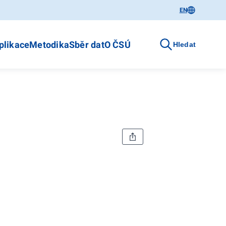
EN
plikace
Metodika
Sběr dat
O ČSÚ
Hledat