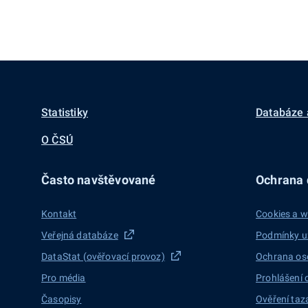
Statistiky
Databáze 
O ČSÚ
Často navštěvované
Ochrana d
Kontakt
Cookies a w
Veřejná databáze
Podmínky u
DataStat (ověřovací provoz)
Ochrana os
Pro média
Prohlášení 
Časopisy
Ověření taz