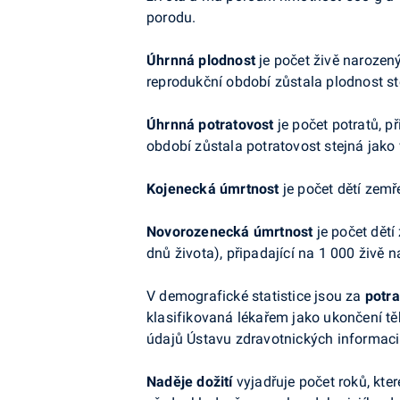
porodu.
Úhrnná plodnost
je počet živě narozený
reprodukční období zůstala plodnost st
Úhrnná potratovost
je počet potratů, p
období zůstala potratovost stejná jako
Kojenecká úmrtnost
je počet dětí zemř
Novorozenecká úmrtnost
je počet dětí
dnů života), připadající na 1 000 živě 
V demografické statistice jsou za
potra
klasifikovaná lékařem jako ukončení tě
údajů Ústavu zdravotnických informaci 
Naděje dožití
vyjadřuje počet roků, kte