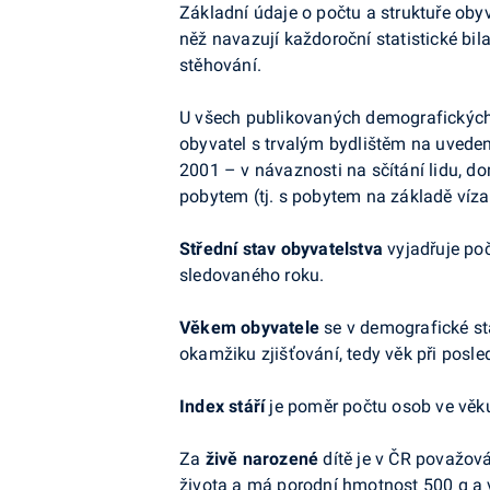
Základní údaje o počtu a struktuře obyv
něž navazují každoroční statistické bil
stěhování.
U všech publikovaných demografických uk
obyvatel s trvalým bydlištěm na uveden
2001 – v návaznosti na sčítání lidu, d
pobytem (tj. s pobytem na základě víz
Střední stav obyvatelstva
vyjadřuje poč
sledovaného roku.
Věkem obyvatele
se v demografické st
okamžiku zjišťování, tedy věk při posl
Index stáří
je poměr počtu osob ve věku 
Za
živě narozené
dítě je v ČR považová
života a má porodní hmotnost 500 g a v