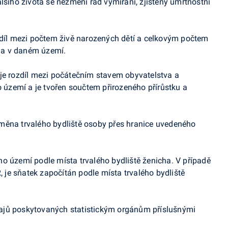
lšího života se nezmění řád vymírání, zjištěný úmrtnostní
zdíl mezi počtem živě narozených dětí a celkovým počtem
 a v daném území.
je rozdíl mezi počátečním stavem obyvatelstva a
zemí a je tvořen součtem přirozeného přírůstku a
změna trvalého bydliště osoby přes hranice uvedeného
o území podle místa trvalého bydliště ženicha. V případě
R, je sňatek započítán podle místa trvalého bydliště
ajů poskytovaných statistickým orgánům příslušnými