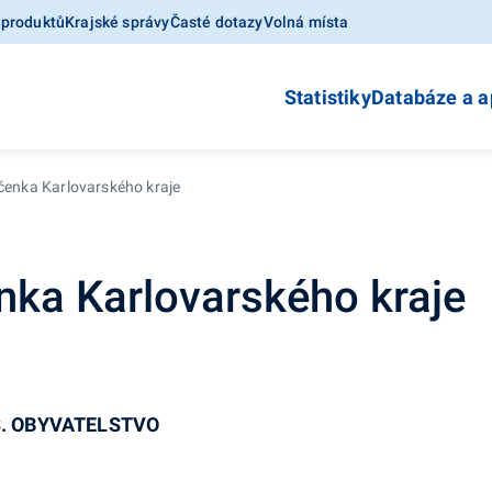
 produktů
Krajské správy
Časté dotazy
Volná místa
Statistiky
Databáze a a
očenka Karlovarského kraje
enka Karlovarského kraje
3. OBYVATELSTVO