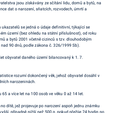
atelstva jsou získávány ze sčítání lidu, domů a bytů, na
ance dat o narození, sňatcích, rozvodech, úmrtí a
azatelů se jedná o údaje definitivní, týkající se
ém území (bez ohledu na státní příslušnost), od roku
omů a bytů 2001 včetně cizinců s tzv. dlouhodobým
a nad 90 dnů, podle zákona č. 326/1999 Sb).
et obyvatel daného území bilancovaný k 1. 7.
atistice rozumí dokončený věk, jehož obyvatel dosáhl v
edních narozeninách.
65 a více let na 100 osob ve věku 0 až 14 let.
no dítě, jež projevuje po narození aspoň jednu známku
yšší, případně nižší než 500 g, pokud přežije 24 hodin po