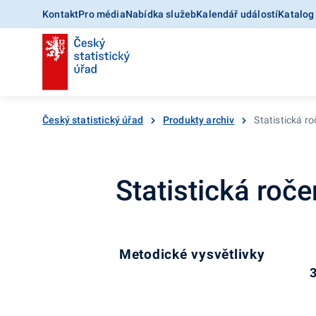
Kontakt
Pro média
Nabídka služeb
Kalendář událostí
Katalog
Český statistický úřad
Produkty archiv
Statistická r
Statistická roč
Metodické vysvětlivky