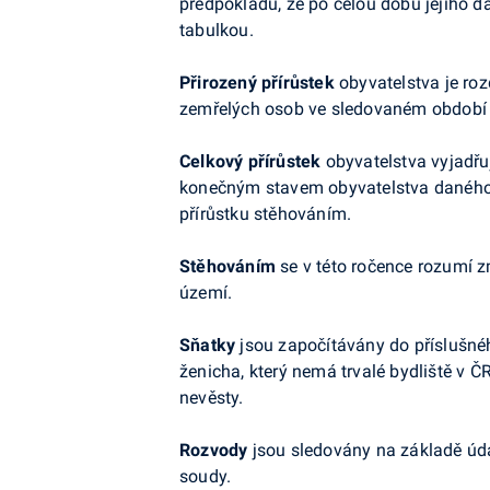
předpokladu, že po celou dobu jejího da
tabulkou.
Přirozený přírůstek
obyvatelstva je ro
zemřelých osob ve sledovaném období
Celkový přírůstek
obyvatelstva vyjadřu
konečným stavem obyvatelstva daného ú
přírůstku stěhováním.
Stěhováním
se v této ročence rozumí 
území.
Sňatky
jsou započítávány do příslušnéh
ženicha, který nemá trvalé bydliště v Č
nevěsty.
Rozvody
jsou sledovány na základě úd
soudy.