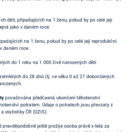
ch dětí, připadajících na 1 ženu, pokud by po celé její
ejná jako v daném roce.
řipadajících na 1 ženu, pokud by po celé její reprodukční
 v daném roce.
elých do 1 roku na 1 000 živě narozených dětí.
 zemřelých do 28 dnů (tj. ve věku 0 až 27 dokončených
narozených.
ty
považována předčasná ukončení těhotenství
hotenství potratem. Údaje o potratech jsou převzaty z
a statistiky ČR (ÚZIS).
ré pravděpodobně ještě prožije osoba právě x-letá za