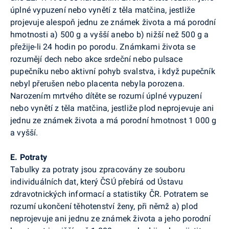
úplné vypuzení nebo vynětí z těla matčina, jestliže
projevuje alespoň jednu ze známek života a má porodní
hmotnosti a) 500 g a vyšší anebo b) nižší než 500 g a
přežije-li 24 hodin po porodu. Známkami života se
rozumějí dech nebo akce srdeční nebo pulsace
pupečníku nebo aktivní pohyb svalstva, i když pupečník
nebyl přerušen nebo placenta nebyla porozena.
Narozením mrtvého dítěte se rozumí úplné vypuzení
nebo vynětí z těla matčina, jestliže plod neprojevuje ani
jednu ze známek života a má porodní hmotnost 1 000 g
a vyšší.
E. Potraty
Tabulky za potraty jsou zpracovány ze souboru
individuálních dat, který ČSÚ přebírá od Ústavu
zdravotnických informací a statistiky ČR. Potratem se
rozumí ukončení těhotenství ženy, při němž a) plod
neprojevuje ani jednu ze známek života a jeho porodní