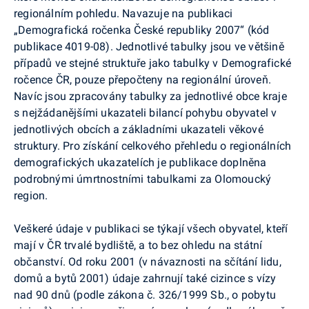
regionálním pohledu. Navazuje na publikaci
„Demografická ročenka České republiky 2007“ (kód
publikace 4019-08). Jednotlivé tabulky jsou ve většině
případů ve stejné struktuře jako tabulky v Demografické
ročence ČR, pouze přepočteny na regionální úroveň.
Navíc jsou zpracovány tabulky za jednotlivé obce kraje
s nejžádanějšími ukazateli bilancí pohybu obyvatel v
jednotlivých obcích a základními ukazateli věkové
struktury. Pro získání celkového přehledu o regionálních
demografických ukazatelích je publikace doplněna
podrobnými úmrtnostními tabulkami za Olomoucký
region.
Veškeré údaje v publikaci se týkají všech obyvatel, kteří
mají v ČR trvalé bydliště, a to bez ohledu na státní
občanství. Od roku 2001 (v návaznosti na sčítání lidu,
domů a bytů 2001) údaje zahrnují také cizince s vízy
nad 90 dnů (podle zákona č. 326/1999 Sb., o pobytu