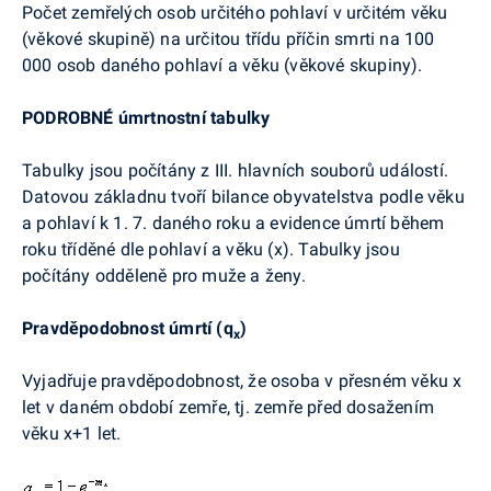
Počet zemřelých osob určitého pohlaví v určitém věku
(věkové skupině) na určitou třídu příčin smrti na 100
000 osob daného pohlaví a věku (věkové skupiny).
PODROBNÉ úmrtnostní tabulky
Tabulky jsou počítány z III. hlavních souborů událostí.
Datovou základnu tvoří bilance obyvatelstva podle věku
a pohlaví k 1. 7. daného roku a evidence úmrtí během
roku tříděné dle pohlaví a věku (x). Tabulky jsou
počítány odděleně pro muže a ženy.
Pravděpodobnost úmrtí (q
)
x
Vyjadřuje pravděpodobnost, že osoba v přesném věku x
let v daném období zemře, tj. zemře před dosažením
věku x+1 let.