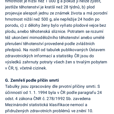
hmotnost je nižší než 1 000 g a pokud ji nelze zjistit,
jestliže těhotenství je kratší než 28 týdnů, b) plod
projevuje alespoň jednu ze známek života a má porodní
hmotnost nižší než 500 g, ale nepřežije 24 hodin po
porodu, c) z dělohy ženy bylo vyňato plodové vejce bez
plodu, anebo těhotenská sliznice. Potratem se rozumí
též ukončení mimoděložního těhotenství anebo umělé
přerušení těhotenství provedené podle zvláštních
předpisů. Na rozdíl od tabulek publikovaných Ústavem
zdravotnických informací a statistiky ČR jsou do
výsledků zahrnuty potraty všech žen s trvalým pobytem
v ČR, tj. včetně cizinek.
G. Zemřelí podle příčin smrti
Tabulky jsou zpracovány dle prvotní příčiny smrti. S
účinností od 1. 1. 1994 byla v ČR podle paragrafu 24
odst. 4 zákona ČNR č. 278/1992 Sb. zavedena
Mezinárodní statistická klasifikace nemocí a
přidružených zdravotních problémů ve znění 10.