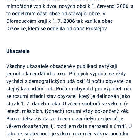
mimořádně vznik dvou nových obcí k 1. červenci 2006, a
to oddělením části obce od stávající obce. V
Olomouckém kraji k 1. 7. 2006 tak vznikla obec
Držovice, která se oddělila od obce Prostějov.
Ukazatele
Všechny ukazatele obsažené v publikaci se týkají
jednoho kalendářního roku. Při jejich výpočtu se vždy
vychází z demografických událostí či počtu obyvatel za
stejný kalendářní rok. Počtem obyvatel pro výpočet měr
se rozumí střední stav obyvatel, který je definován jako
stav k 1. 7. daného roku. U všech souborů se věkem (v
letech, měsících, týdnech) rozumí vždy dokončený věk.
Pouze délka života ve dnech u zemřelých kojenců je
věkem dosaženým, tj. rozdílem data narození a úmrtí. U
tabulek sňatečnosti je věkem rozuměn věk na počátku