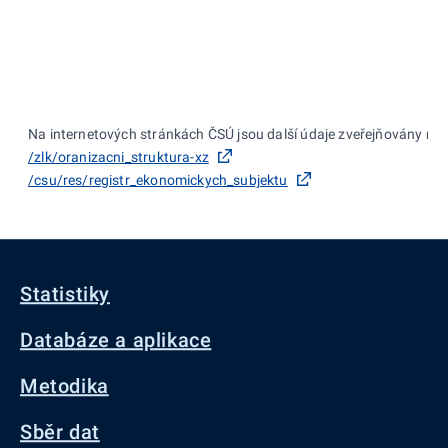
Na internetových stránkách ČSÚ jsou další údaje zveřejňovány na:
/zlk/oranizacni_struktura-xz
/csu/res/registr_ekonomickych_subjektu
Statistiky
Databáze a aplikace
Metodika
Sběr dat