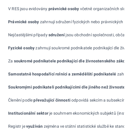
V RES jsou evidovány
právnické
osoby
včetně organizačních slože
Právnické osoby
zahrnují sdružení fyzických nebo právnických oso
Nejčastějšími případy
sdružení
jsou obchodní společnosti, občanská
Fyzické osoby
zahrnují soukromé podnikatele podnikající dle živno
Za
soukromé podnikatele podnikající dle
živnostenského zákona 
Samostatně hospodařící rolníci a zemědělští podnikatelé
zahrnuj
Soukromými podnikateli podnikajícími dle jiného než
živnostens
Členění podle
převažující činnosti
odpovídá sekcím a subsekcím
o
Institucionální sektor
je souhrnem ekonomických subjektů (instituc
Registr je
využíván
zejména ve státní statistické službě ke stanove