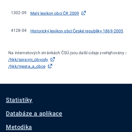
1302-09
Malý lexikon obcí ČR 2009
4128-04
Historický lexikon obcí České republiky 1869-2005
Na internetových stránkách ČSÚ jsou další údaje zveřejňovány na:
/hkk/spravni_obvody
/hkk/mesta_a_obce
Statistiky
Databáze a aplikace
Metodika