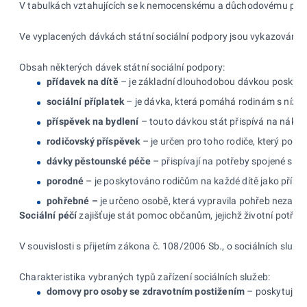
V tabulkách vztahujících se k nemocenskému a důchodovému pojiště
Ve vyplacených dávkách státní sociální podpory jsou vykazovány d
Obsah některých dávek státní sociální podpory:
přídavek na dítě
– je základní dlouhodobou dávkou poskytova
sociální příplatek
– je dávka, která pomáhá rodinám s nízkým
příspěvek na bydlení
– touto dávkou stát přispívá na náklad
rodičovský příspěvek
– je určen pro toho rodiče, který po ce
dávky pěstounské péče
– přispívají na potřeby spojené s pé
porodné
– je poskytováno rodičům na každé dítě jako příspě
pohřebné –
je určeno osobě, která vypravila pohřeb nezaopa
Sociální péčí
zajišťuje stát pomoc občanům, jejichž životní potře
V souvislosti s přijetím zákona č. 108/2006 Sb., o sociálních slu
Charakteristika vybraných typů zařízení sociálních služeb:
domovy pro osoby se zdravotním postižením
– poskytují po