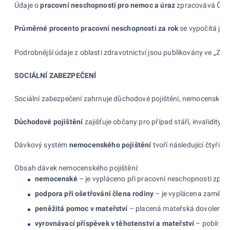
Údaje o
pracovní neschopnosti pro
nemoc a
úraz
zpracovává ČSÚ. 
Průměrné procento pracovní neschopnosti za
rok
se vypočítá ja
Podrobnější údaje z oblasti zdravotnictví jsou publikovány ve „Zd
SOCIÁLNÍ ZABEZPEČENÍ
Sociální zabezpečení zahrnuje důchodové pojištění, nemocenské poji
Důchodové pojištění
zajišťuje občany pro případ stáří, invalidity n
Dávkový systém
nemocenského pojištění
tvoří následující čtyři
Obsah dávek nemocenského pojištění:
nemocenské
– je vypláceno při pracovní neschopnosti způs
podpora při ošetřování člena rodiny
– je vyplácena zaměstna
peněžitá pomoc v mateřství
– placená mateřská dovolená j
vyrovnávací příspěvek
v těhotenství a mateřství
– pobírají