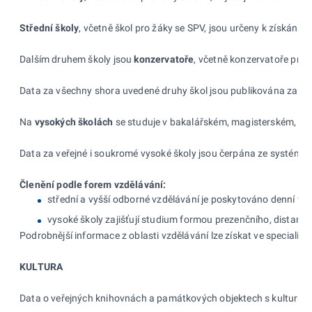
Střední školy
, včetně škol pro žáky se SPV, jsou určeny k získání
Dalším druhem školy jsou
konzervatoře
, včetně konzervatoře pro
Data za všechny shora uvedené druhy škol jsou publikována za šk
Na
vysokých školách
se studuje v bakalářském, magisterském, magi
Data za veřejné i soukromé vysoké školy jsou čerpána ze systému S
Členění podle forem vzdělávání:
střední a vyšší odborné vzdělávání je poskytováno denní fo
vysoké školy zajišťují studium formou prezenčního, distan
Podrobnější informace z oblasti vzdělávání lze získat ve speciali
KULTURA
Data o veřejných knihovnách a památkových objektech s kulturním v