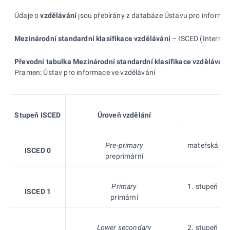
Údaje o
vzdělávání
jsou přebírány z databáze Ústavu pro informace
Mezinárodní standardní klasifikace vzdělávání
– ISCED (Internati
Převodní tabulka Mezinárodní standardní klasifikace vzdělávání
Pramen: Ústav pro informace ve vzdělávání
Stupeň
ISCED
Úroveň vzdělání
Pre-primary
mateřská škol
ISCED 0
preprimární
Primary
1. stupeň zák
ISCED 1
primární
Lower secondary
2. stupeň zák