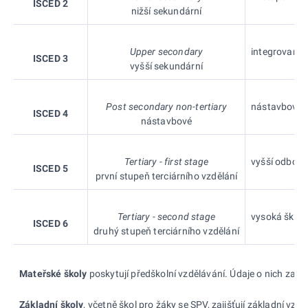
ISCED 2
nižší sekundární
Upper secondary
integrovaný 1
ISCED 3
vyšší sekundární
Post secondary non-tertiary
nástavbové st
ISCED 4
nástavbové
Tertiary - first stage
vyšší odborná
ISCED 5
první stupeň terciárního vzdělání
Tertiary - second stage
vysoká škola
ISCED 6
druhý stupeň terciárního vzdělání
Mateřské školy
poskytují předškolní vzdělávání. Údaje o nich zahrn
Základní školy
, včetně škol pro žáky se SPV, zajišťují základní vzd