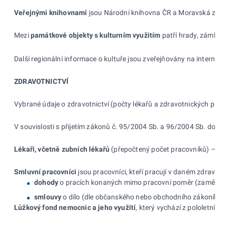
Veřejnými knihovnami
jsou Národní knihovna ČR a Moravská zemsk
Mezi
památkové objekty s
kulturním využitím
patří hrady, zámky, 
Další regionální informace o kultuře jsou zveřejňovány na intern
ZDRAVOTNICTVÍ
Vybrané údaje o zdravotnictví (počty lékařů a zdravotnických prac
V souvislosti s přijetím zákonů č. 95/2004 Sb. a 96/2004 Sb. došlo
Lékaři, včetně zubních lékařů
(přepočtený počet pracovníků) – sou
Smluvní pracovníci
jsou pracovníci, kteří pracují v daném zdravot
dohody
o pracích konaných mimo pracovní poměr (zaměstna
smlouvy
o dílo (dle občanského nebo obchodního zákoníku)
Lůžkový fond nemocnic a jeho využití
, který vychází z pololetní