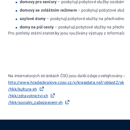
domovy pro seniory
– poskytují pobytové služby osobám, kt
domovy se zvláštním režimem
– poskytují pobytové služby 
azylové domy
– poskytují pobytové služby na přechodnou do
domy na půl cesty
– poskytují pobytové služby na přechodnou
Pro potřeby státní statistiky jsou využívány výstupy z informačn
Na internetových stránkách ČSÚ jsou další údaje zveřejňovány na:
http://www.hradeckralove.czso.cz/x/krajedata.nsf/oblast2/skolst
/hkk/kultura-xh
/hkk/zdravotnictvi-xh
/hkk/socialni_zabezpeceni-xh