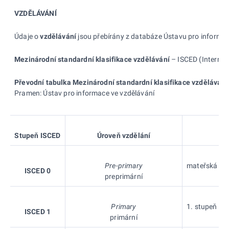
VZDĚLÁVÁNÍ
Údaje o
vzdělávání
jsou přebírány z databáze Ústavu pro informace
Mezinárodní standardní klasifikace vzdělávání
– ISCED (Internati
Převodní tabulka Mezinárodní standardní klasifikace vzdělávání
Pramen: Ústav pro informace ve vzdělávání
Stupeň
ISCED
Úroveň vzdělání
Pre-primary
mateřská škol
ISCED 0
preprimární
Primary
1. stupeň zák
ISCED 1
primární