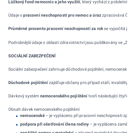
Lůžkový fond nemocnic a jeho využití
, který vychází z pololetní
Údaje o
pracovní neschopnosti pro
nemoc a
úraz
zpracovává ČSÚ. 
Průměrné procento pracovní neschopnosti za
rok
se vypočítá ja
Podrobnější údaje z oblasti zdravotnictví jsou publikovány ve „Zd
SOCIÁLNÍ ZABEZPEČENÍ
Sociální zabezpečení zahrnuje důchodové pojištění, nemocenské poji
Důchodové pojištění
zajišťuje občany pro případ stáří, invalidity n
Dávkový systém
nemocenského pojištění
tvoří následující čtyři
Obsah dávek nemocenského pojištění:
nemocenské
– je vypláceno při pracovní neschopnosti způs
podpora při ošetřování člena rodiny
– je vyplácena zaměstna
peněžitá pomoc v mateřství
– placená mateřská dovolená j