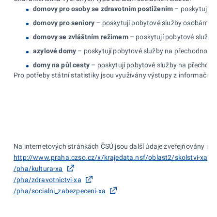
domovy pro osoby se zdravotním postižením
– poskytují po
domovy pro seniory
– poskytují pobytové služby osobám, kt
domovy se zvláštním režimem
– poskytují pobytové služby 
azylové domy
– poskytují pobytové služby na přechodnou do
domy na půl cesty
– poskytují pobytové služby na přechodnou
Pro potřeby státní statistiky jsou využívány výstupy z informačn
Na internetových stránkách ČSÚ jsou další údaje zveřejňovány na:
http://www.praha.czso.cz/x/krajedata.nsf/oblast2/skolstvi-xa
/pha/kultura-xa
/pha/zdravotnictvi-xa
/pha/socialni_zabezpeceni-xa