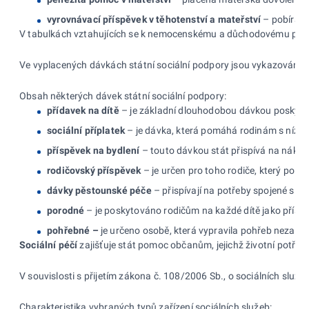
vyrovnávací příspěvek
v těhotenství a mateřství
– pobírají
V tabulkách vztahujících se k nemocenskému a důchodovému pojiště
Ve vyplacených dávkách státní sociální podpory jsou vykazovány d
Obsah některých dávek státní sociální podpory:
přídavek na dítě
– je základní dlouhodobou dávkou poskytova
sociální příplatek
– je dávka, která pomáhá rodinám s nízkým
příspěvek na bydlení
– touto dávkou stát přispívá na náklad
rodičovský příspěvek
– je určen pro toho rodiče, který po ce
dávky pěstounské péče
– přispívají na potřeby spojené s pé
porodné
– je poskytováno rodičům na každé dítě jako příspě
pohřebné –
je určeno osobě, která vypravila pohřeb nezaopa
Sociální péčí
zajišťuje stát pomoc občanům, jejichž životní potře
V souvislosti s přijetím zákona č. 108/2006 Sb., o sociálních slu
Charakteristika vybraných typů zařízení sociálních služeb: