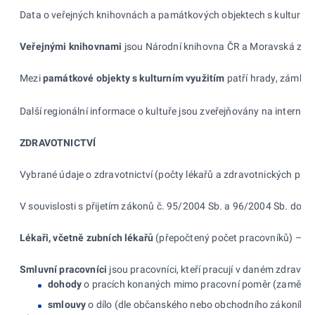
Data o veřejných knihovnách a památkových objektech s kulturním v
Veřejnými knihovnami
jsou Národní knihovna ČR a Moravská zemsk
Mezi
památkové objekty s
kulturním využitím
patří hrady, zámky, 
Další regionální informace o kultuře jsou zveřejňovány na intern
ZDRAVOTNICTVÍ
Vybrané údaje o zdravotnictví (počty lékařů a zdravotnických prac
V souvislosti s přijetím zákonů č. 95/2004 Sb. a 96/2004 Sb. došlo
Lékaři, včetně zubních lékařů
(přepočtený počet pracovníků) – sou
Smluvní pracovníci
jsou pracovníci, kteří pracují v daném zdravot
dohody
o pracích konaných mimo pracovní poměr (zaměstna
smlouvy
o dílo (dle občanského nebo obchodního zákoníku)