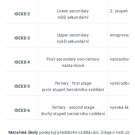
Lower secondary
2. stupeň zák
ISCED 2
nižší sekundární
Upper secondary
integrovaný 1
ISCED 3
vyšší sekundární
Post secondary non-tertiary
nástavbové st
ISCED 4
nástavbové
Tertiary - first stage
vyšší odborná
ISCED 5
první stupeň terciárního vzdělání
Tertiary - second stage
vysoká škola
ISCED 6
druhý stupeň terciárního vzdělání
Mateřské školy
poskytují předškolní vzdělávání. Údaje o nich zahrn