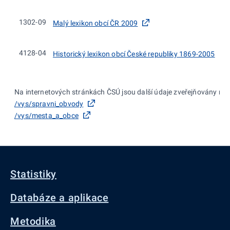
1302-09
Malý lexikon obcí ČR 2009
4128-04
Historický lexikon obcí České republiky 1869-2005
Na internetových stránkách ČSÚ jsou další údaje zveřejňovány na:
/vys/spravni_obvody
/vys/mesta_a_obce
Statistiky
Databáze a aplikace
Metodika