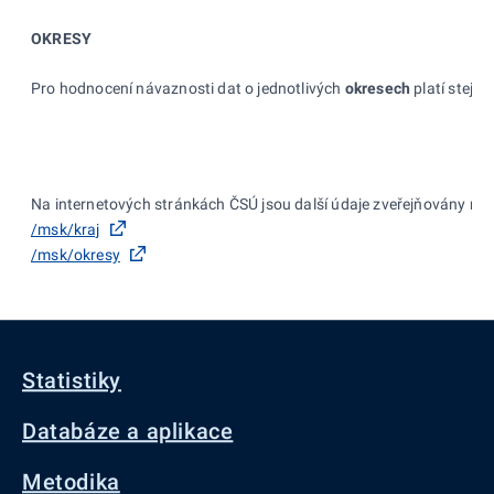
OKRESY
Pro hodnocení návaznosti dat o jednotlivých
okresech
platí stejn
Na internetových stránkách ČSÚ jsou další údaje zveřejňovány na:
/msk/kraj
/msk/okresy
Statistiky
Databáze a aplikace
Metodika