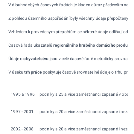
V dlouhodobých časových řadách je kladen důraz především na meto
Z pohledu územního uspořádání byly všechny údaje přepočteny na n
Vzhledem k provedeným přepočtům se některé údaje odlišují od dat
Časová řada ukazatelů
regionálního hrubého domácího produktu
Údaje o
obyvatelstvu
jsou v celé časové řadě metodicky srovnatelné
V úseku
trh práce
poskytuje časově srovnatelné údaje o trhu práce
1995 a 1996
podniky s 25 a více zaměstnanci zapsané v obchodn
1997 - 2001
podniky s 20 a více zaměstnanci zapsané i nezapsa
2002 - 2008
podniky s 20 a více zaměstnanci zapsané i nezapsa