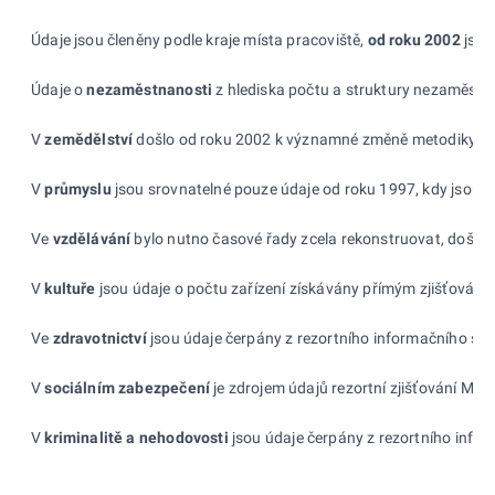
Údaje jsou členěny podle kraje místa pracoviště,
od
roku 2002
jsou
Údaje o
nezaměstnanosti
z hlediska počtu a struktury nezaměstna
V
zemědělství
došlo od roku 2002 k významné změně metodiky zjišť
V
průmyslu
jsou srovnatelné pouze údaje od roku 1997, kdy jsou n
Ve
vzdělávání
bylo nutno časové řady zcela rekonstruovat, došlo k
V
kultuře
jsou údaje o počtu zařízení získávány přímým zjišťováním
Ve
zdravotnictví
jsou údaje čerpány z rezortního informačního syst
V
sociálním zabezpečení
je zdrojem údajů rezortní zjišťování Mini
V
kriminalitě a
nehodovosti
jsou údaje čerpány z rezortního infor