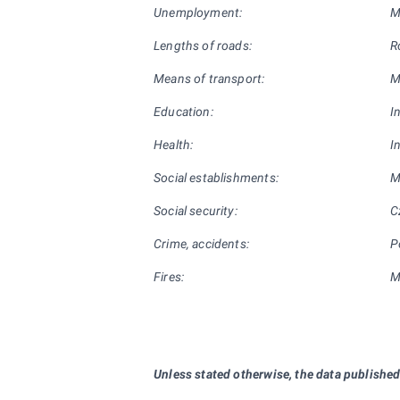
Unemployment:
M
Lengths of roads:
R
Means of transport:
M
Education:
I
Health:
I
Social establishments:
M
Social security:
C
Crime, accidents:
P
Fires:
M
Unless stated otherwise, the data published