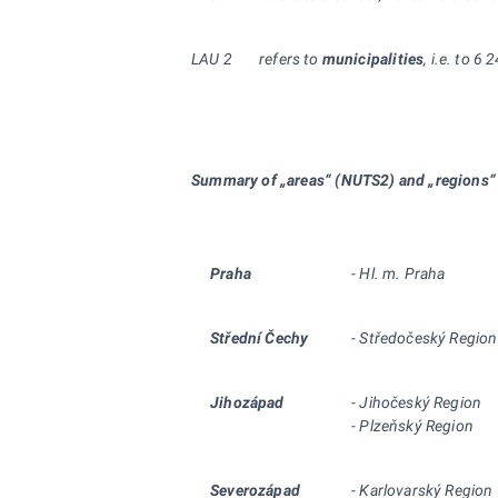
LAU 2
refers to
municipalities
, i.e. to 6
Summary of „areas“ (NUTS2) and „regions“
Praha
- Hl. m. Praha
Střední
Čechy
-
Středočeský Region
Jihozápad
- Jihočeský Region
- Plzeňský Region
Severozápad
- Karlovarský Region