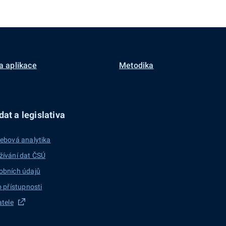
a aplikace
Metodika
at a legislativa
ebová analytika
žívání dat ČSÚ
obních údajů
o přístupnosti
atele