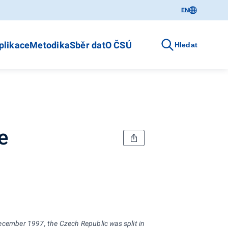
EN
plikace
Metodika
Sběr dat
O ČSÚ
Hledat
e
December 1997, the Czech Republic was split into 14 regions (NUTS 3) on 