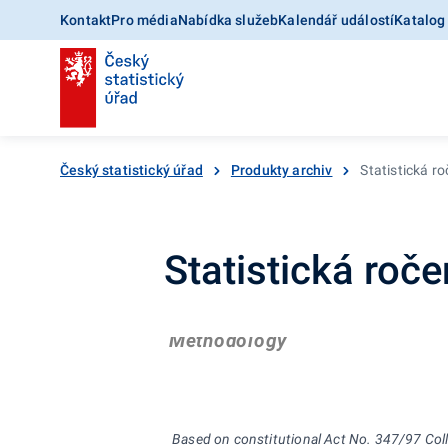
Kontakt
Pro média
Nabídka služeb
Kalendář událostí
Katalog
Český statistický úřad
Produkty archiv
Statistická r
Statistická roč
Methodology
Based on constitutional Act No. 347/97 Coll.