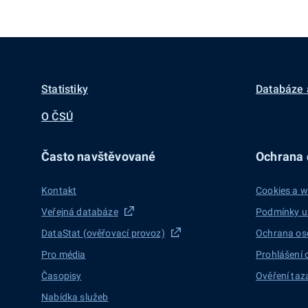
Statistiky
Databáze 
O ČSÚ
Často navštěvované
Ochrana d
Kontakt
Cookies a w
Veřejná databáze
Podmínky u
DataStat (ověřovací provoz)
Ochrana os
Pro média
Prohlášení 
Časopisy
Ověření taz
Nabídka služeb