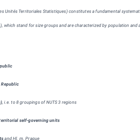
Unités Territoriales Statistiques) constitutes a fundamental systematic t
 3), which stand for size groups and are characterized by population and 
epublic
h Republic
s)
, i.e. to 8 groupings of NUTS 3 regions
territorial self-governing units
ts
and Hl. m. Prague