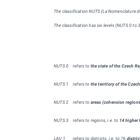
The classification NUTS (La Nomenclature des 
The classification has six levels (NUTS 0 to
NUTS 0
refers to
the state of the Czech R
NUTS
1
refers to
the territory of the Czec
NUTS
2
refers to
areas (cohension region
NUTS 3
refers to regions, i.e. to
14 higher 
LAU 1
refers to districts, i.e. to 76
distric