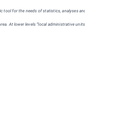
ool for the needs of statistics, analyses and provision of statistical inf
area. At lower levels “local administrative units“ were introduced. The E