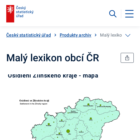
Český statistický úřad
Produkty archiv
Malý lexikon obcí Č
Malý lexikon obcí ČR
Osídlení Zlínského kraje - mapa