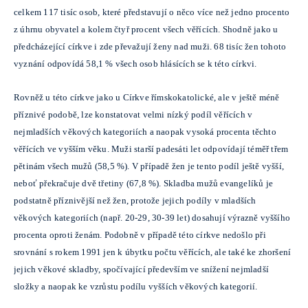
celkem 117 tisíc osob, které představují o něco více než jedno procento
z úhrnu obyvatel a kolem čtyř procent všech věřících. Shodně jako u
předcházející církve i zde převažují ženy nad muži. 68 tisíc žen tohoto
vyznání odpovídá 58,1 % všech osob hlásících se k této církvi.
Rovněž u této církve jako u Církve římskokatolické, ale v ještě méně
příznivé podobě, lze konstatovat velmi nízký podíl věřících v
nejmladších věkových kategoriích a naopak vysoká procenta těchto
věřících ve vyšším věku. Muži starší padesáti let odpovídají téměř třem
pětinám všech mužů (58,5 %). V případě žen je tento podíl ještě vyšší,
neboť překračuje dvě třetiny (67,8 %). Skladba mužů evangelíků je
podstatně příznivější než žen, protože jejich podíly v mladších
věkových kategoriích (např. 20-29, 30-39 let) dosahují výrazně vyššího
procenta oproti ženám. Podobně v případě této církve nedošlo při
srovnání s rokem 1991 jen k úbytku počtu věřících, ale také ke zhoršení
jejich věkové skladby, spočívající především ve snížení nejmladší
složky a naopak ke vzrůstu podílu vyšších věkových kategorií.