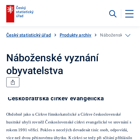
Český statistický úřad
Produkty archiv
Náboženské vyznání
Náboženské vyznání
obyvatelstva
Českobratrská církev evangelická
Obdobně jako u Církve římskokatolické a Církve československé
husitské ubyli rovněž Československé církvi evangelické ve srovnání s
rokem 1991 věřící. Pokles o necelých devadesát tisíc osob, odpovídá,
více než dvou pětinovému úbytku. K církvi se tedy při sčítání přihlásilo