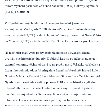
tohoto vyznání patří dále Žďár nad Sázavou (3,9 %) a okresy Nymburk
(3,3 %) a Chrudim.
V případě samotných měst musíme na prvém místě jmenovat
stejnojmenný Vsetín, kde 2 838 těchto věřících tvoří kolem desetiny
všech obyvatel (9,7 %). Z dalších pak můžeme připomenout Nové Město
na Moravě (7,1 %) a z těch malých Poličku a Třebechovice pod Orebem.
Na řadě míst mají vyšší počty osob hlásících se k evangelickému
vyznání své historické důvody. Z oblastí, kde již po několik generací
existují komunity těchto občanů je na prvém místě Valašsko (z hlediska
územního pohledu okres Vsetín), dále území na Vysočině, hlavně kolem
Nového Města na Moravě (okres Žďár nad Sázavou) a v Čechách rovněž
Nymbursko. Právě zde vznikly po roce 1781 v souvislosti s vydáním
tolerančního patentu císaře Josefa II nové sbory. Toleranční patent
umožnil rozvoj i druhé větvi evangelické církve, v pojetí luterské
reformace, která se na území naší republiky nachází na severu
Moravskoslezského kraje v oblasti Těšínska (hlavně okres Frýdek-