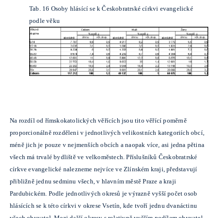
Tab. 16 Osoby hlásící se k Českobratrské církvi evangelické
podle věku
Na rozdíl od římskokatolických věřících jsou tito věřící poměrně
proporcionálně rozděleni v jednotlivých velikostních kategoriích obcí,
méně jich je pouze v nejmenších obcích a naopak více, asi jedna pětina
všech má trvalé bydliště ve velkoměstech. Příslušníků Českobratrské
církve evangelické nalezneme nejvíce ve Zlínském kraji, představují
přibližně jednu sedminu všech, v hlavním městě Praze a kraji
Pardubickém. Podle jednotlivých okresů je výrazně vyšší počet osob
hlásících se k této církvi v okrese Vsetín, kde tvoří jednu dvanáctinu
všech obyvatel. Mezi další okresy s relativně vyšším podílem obyvatel