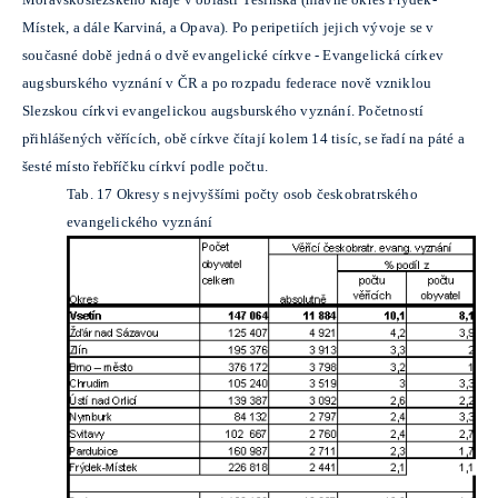
Místek, a dále Karviná, a Opava). Po peripetiích jejich vývoje se v
současné době jedná o dvě evangelické církve - Evangelická církev
augsburského vyznání v ČR a po rozpadu federace nově vzniklou
Slezskou církvi evangelickou augsburského vyznání. Početností
přihlášených věřících, obě církve čítají kolem 14 tisíc, se řadí na páté a
šesté místo řebříčku církví podle počtu.
Tab. 17 Okresy s nejvyššími počty osob českobratrského
evangelického vyznání