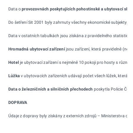
Data o
provozovnách poskytujících pohostinské a
ubytovací slu
Do šetření Sit 2001 byly zahrnuty všechny ekonomické subjekty, k
Data v ostatních tabulkách jsou získána z pravidelného statistické
Hromadná ubytovací zařízení
jsou zařízení, která pravidelně (ne
Hotel
je ubytovací zařízení s nejméně 10 pokoji pro hosty s různ
Lůžka
v ubytovacích zařízeních udávají počet všech lůžek, která sl
Data o
železničních a
silničních přechodech
poskytla Policie České
DOPRAVA
Údaje z dopravy byly získány z externích zdrojů – Ministerstva dopra