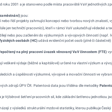
 od roku 2001 a je stanoveno podle místa pracoviště VaV jednotlivých 
(zaměstnání)
jsou:
ají nebo řídí projekty zahrnující koncepci nebo tvorbou nových znalos
ále jen techničtí pracovníci), kteří v rámci VaV uskutečňují vědecké a
podílejí nebo jsou začleněni do výzkumných a vývojových činností (např. ř
fyzických osobách (HC)
udává evidenční počet osob (plně či částečně
řepočtený na
plný pracovní úvazek věnovaný VaV činnostem (FTE)
vy
jí veškeré výdaje (běžné a kapitálové) určené na vlastní výzkum a výv
sledcích a úspěšnosti výzkumné, vývojové a inovační činnosti ve vybran
vých zdrojů ÚPV ČR. Patentová data jsou tříděna dle metodiky
Patento
ů
je Výběrové šetření pracovních sil, kde základní šetřenou jednotkou j
ázejí z výsledků strukturální mzdové statistiky, kterou publikuje Český 