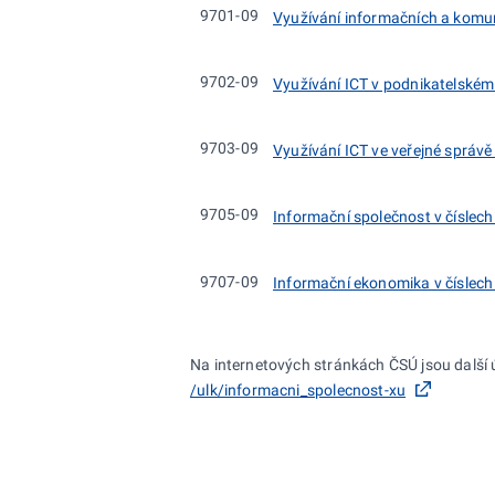
9701-09
Využívání informačních a komun
9702-09
Využívání ICT v podnikatelském
9703-09
Využívání ICT ve veřejné správě
9705-09
Informační společnost v číslec
9707-09
Informační ekonomika v číslec
Na internetových stránkách ČSÚ jsou další 
/ulk/informacni_spolecnost-xu