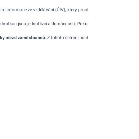
 pro informace ve vzdělávání
(ÚIV), který prostřednictvím internetu sbír
 jednotkou jsou jednotlivci a domácnosti. Pokud je hodnota menší než 3
stiky mezd zaměstnanců
. Z tohoto šetření pocházejí údaje týkající se m