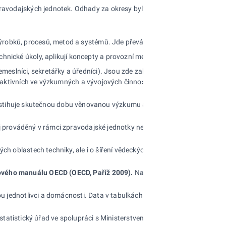
zpravodajských jednotek. Odhady za okresy byly vytvořeny podle místa
tí, výrobků, procesů, metod a systémů. Jde převážně o vědecké a odbor
 technické úkoly, aplikují koncepty a provozní metody (obvykle za dohle
emeslníci, sekretářky a úředníci). Jsou zde zahrnuti i manažeři a admini
) aktivních ve výzkumných a vývojových činnostech zaměstnaných ke ko
stihuje skutečnou dobu věnovanou výzkumu a vývoji. Jeden FTE je roven 
oj prováděný v rámci zpravodajské jednotky nebo sektoru ekonomiky bez
ých oblastech techniky, ale i o šíření vědeckých znalostí. V České rep
vého manuálu OECD (OECD, Paříž 2009).
Na základě Mezinárodního pat
sou jednotlivci a domácnosti. Data v tabulkách jsou uváděna jako roční 
statistický úřad ve spolupráci s Ministerstvem práce a sociálních věcí.