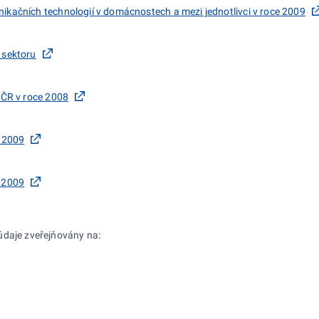
ikačních technologií v domácnostech a mezi jednotlivci v roce 2009
 sektoru
 ČR v roce 2008
h 2009
h 2009
údaje zveřejňovány na: