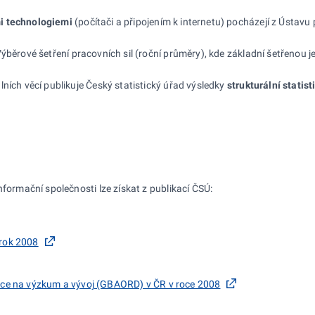
i technologiemi
(počítači a připojením k internetu) pocházejí z Ústavu
Výběrové šetření pracovních sil (roční průměry), kde základní šetřenou
lních věcí publikuje Český statistický úřad výsledky
strukturální stati
nformační společnosti lze získat z publikací ČSÚ:
 rok 2008
ace na výzkum a vývoj (GBAORD) v ČR v roce 2008