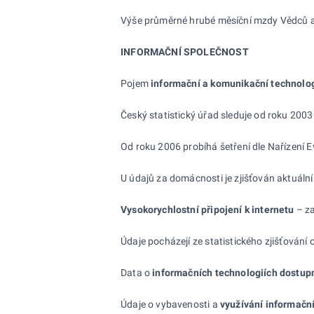
Výše průměrné hrubé měsíční mzdy Vědců a 
INFORMAČNÍ SPOLEČNOST
Pojem
informační a komunikační technolog
Český statistický úřad sleduje od roku 2003
Od roku 2006 probíhá šetření dle Nařízení
U údajů za domácnosti je zjišťován aktuální 
Vysokorychlostní připojení k
internetu
– za
Údaje pocházejí ze statistického zjišťování 
Data o
informačních technologiích dostupn
Údaje o vybavenosti a
využívání informačn