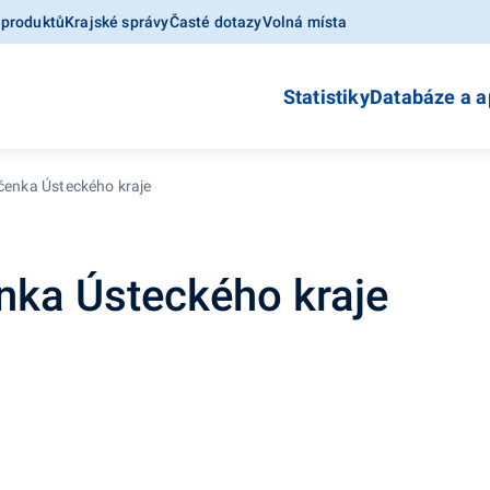
 produktů
Krajské správy
Časté dotazy
Volná místa
Statistiky
Databáze a a
očenka Ústeckého kraje
enka Ústeckého kraje