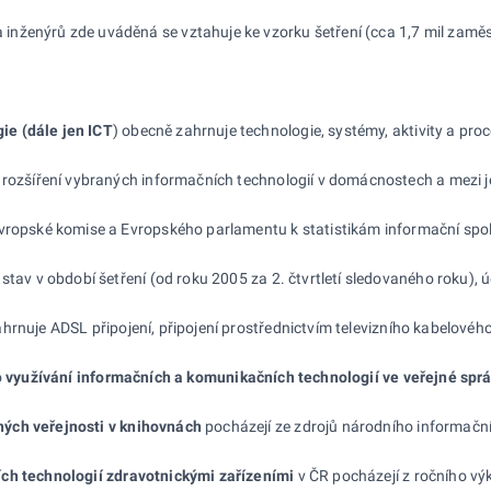
inženýrů zde uváděná se vztahuje ke vzorku šetření (cca 1,7 mil zamě
ie (dále jen ICT
) obecně zahrnuje technologie, systémy, aktivity a proc
 rozšíření vybraných informačních technologií v domácnostech a mezi j
 Evropské komise a Evropského parlamentu k statistikám informační sp
stav v období šetření (od roku 2005 za 2. čtvrtletí sledovaného roku), ú
hrnuje ADSL připojení, připojení prostřednictvím televizního kabelovéh
o
využívání informačních a
komunikačních technologií ve
veřejné
spr
ých veřejnosti v
knihovnách
pocházejí ze zdrojů národního informační
ích technologií zdravotnickými zařízeními
v ČR pocházejí z ročního vý