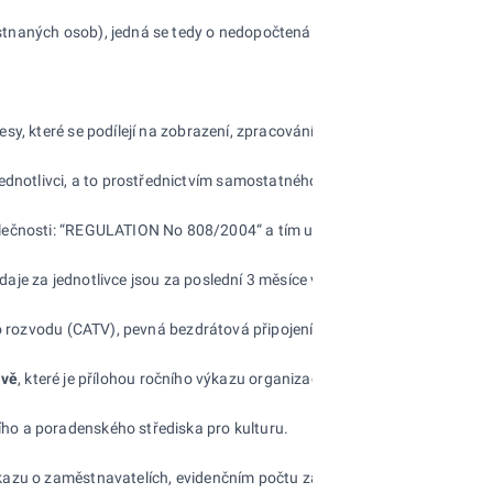
stnaných osob), jedná se tedy o nedopočtená data.
esy, které se podílejí na zobrazení, zpracování, skladování a přenosu in
ednotlivci, a to prostřednictvím samostatného ročního statistického zj
olečnosti: “REGULATION No 808/2004“ a tím umožňuje přinášet srovnate
daje za jednotlivce jsou za poslední 3 měsíce v období šetření.
o rozvodu (CATV), pevná bezdrátová připojení (WiFi + FWA) a připojení
ávě
, které je přílohou ročního výkazu organizačních složek státu. Český
ho a poradenského střediska pro kulturu.
kazu o zaměstnavatelích, evidenčním počtu zaměstnanců a smluvních pra