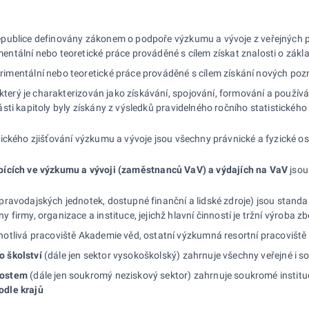
epublice definovány zákonem o podpoře výzkumu a vývoje z veřejných 
mentální nebo teoretické práce prováděné s cílem získat znalosti o zákl
erimentální nebo teoretické práce prováděné s cílem získání nových p
, který je charakterizován jako získávání, spojování, formování a použ
sti kapitoly byly získány z výsledků pravidelného ročního statistické
tického zjišťování výzkumu a vývoje jsou všechny právnické a fyzické 
bících ve
výzkumu a
vývoji (zaměstnanců VaV)
a
výdajích na
VaV
jsou
ravodajských jednotek, dostupné finanční a lidské zdroje) jsou standa
y firmy, organizace a instituce, jejichž hlavní činností je tržní výroba
otlivá pracoviště Akademie věd, ostatní výzkumná resortní pracoviště (o
 školství
(dále jen sektor vysokoškolský) zahrnuje všechny veřejné i s
nostem
(dále jen soukromý neziskový sektor) zahrnuje soukromé instituc
odle krajů