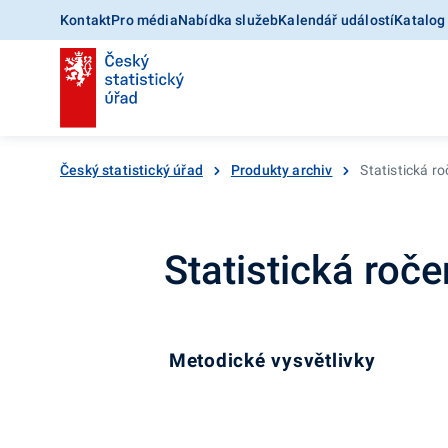
Kontakt
Pro média
Nabídka služeb
Kalendář událostí
Katalog
Český statistický úřad
Produkty archiv
Statistická r
Statistická roč
Metodické vysvětlivky