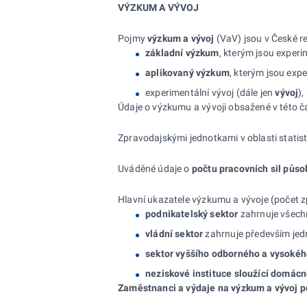
VÝZKUM A VÝVOJ
Pojmy
výzkum a vývoj
(VaV) jsou v České r
základní výzkum
, kterým jsou experi
aplikovaný výzkum
, kterým jsou exp
experimentální vývoj (dále jen
vývoj
)
Údaje o výzkumu a vývoji obsažené v této čá
Zpravodajskými jednotkami v oblasti statis
Uváděné údaje o
počtu pracovních sil půso
Hlavní ukazatele výzkumu a vývoje (počet zp
podnikatelský sektor
zahrnuje všechn
vládní sektor
zahrnuje především jedn
sektor vyššího odborného a
vysokého
neziskové instituce sloužící domác
Zaměstnanci a výdaje na výzkum a vývoj p