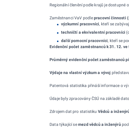
Regionální členění podle krajů je dostupné
Zaměstnanci VaV podle
pracovní činnosti 
výzkumní pracovníci
, kteří se zabýv
techničtí a ekvivalentní pracovníci
(d
další pomocní pracovníci
, kteří se 
Evidenční počet zaměstnanců k
31.
12. ve
Průměrný evidenční počet zaměstnanců p
Výdaje na vlastní výzkum a
vývoj
představu
Patentová statistika přináší informace o vý
Údaje byly zpracovány ČSÚ na základě dato
Zdrojem dat pro statistiku
Vědců a inženýr
Data týkající se
mezd vědců a
inženýrů
poch