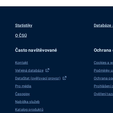
Statistiky
Databáze 
O ČSÚ
Často navštěvované
Ochrana d
Kontakt
Cookies a w
Veřejná databáze
Podmínky u
DataStat (ověřovací provoz)
Ochrana os
Pro média
Prohlášení 
Časopisy
Ověření taz
Nabídka služeb
Katalog produktů