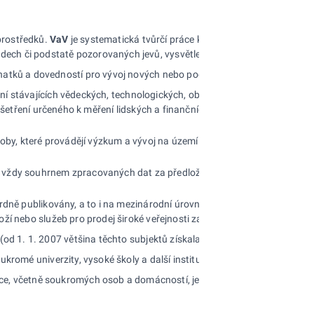
prostředků.
VaV
je systematická tvůrčí práce konaná za účelem rozšíření 
adech či podstatě pozorovaných jevů, vysvětlení jejich příčin a možných 
oznatků a dovedností pro vývoj nových nebo podstatně zdokonalených v
ívání stávajících vědeckých, technologických, obchodních a jiných pří
ho šetření určeného k měření lidských a finančních zdrojů určených k v
osoby, které provádějí výzkum a vývoj na území ČR jako svoji hlavní (O
 vždy souhrnem zpracovaných dat za předložené dotazníky a od roku 200
rdně publikovány, a to i na mezinárodní úrovni,
ve
čtyrech sektorech p
 zboží nebo služeb pro prodej široké veřejnosti za ekonomicky významnou
d 1. 1. 2007 většina těchto subjektů získala nový statut veřejné výzkum
oukromé univerzity, vysoké školy a další instituce pomaturitního vzdělá
e, včetně soukromých osob a domácností, jejichž primární cíl není tvor