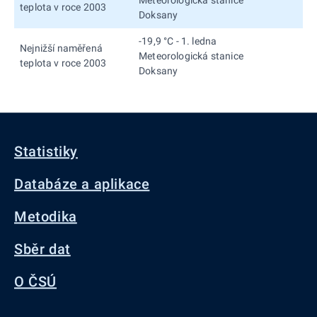
teplota v roce 2003
Doksany
-19,9 °C - 1. ledna
Nejnižší naměřená
Meteorologická stanice
teplota v roce 2003
Doksany
Statistiky
Databáze a aplikace
Metodika
Sběr dat
O ČSÚ