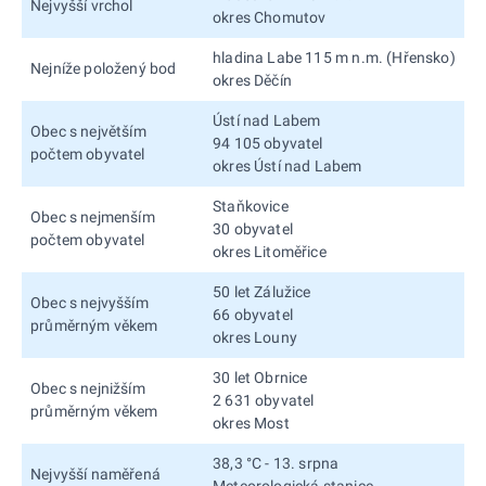
Nejvyšší vrchol
okres Chomutov
hladina Labe 115 m n.m. (Hřensko)
Nejníže položený bod
okres Děčín
Ústí nad Labem
Obec s největším
94 105 obyvatel
počtem obyvatel
okres Ústí nad Labem
Staňkovice
Obec s nejmenším
30 obyvatel
počtem obyvatel
okres Litoměřice
50 let Zálužice
Obec s nejvyšším
66 obyvatel
průměrným věkem
okres Louny
30 let Obrnice
Obec s nejnižším
2 631 obyvatel
průměrným věkem
okres Most
38,3 °C - 13. srpna
Nejvyšší naměřená
Meteorologická stanice