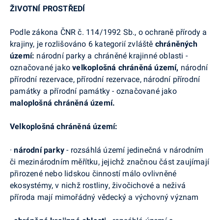
ŽIVOTNÍ PRO
STŘEDÍ
Podle zákona ČNR č. 114/1992 Sb., o ochraně přírody a
krajiny, je rozlišováno 6 kategorií zvláště
chráněných
území:
národní parky a chráněné krajinné oblasti -
označované jako
velkoplošná chráněná území,
národní
přírodní rezervace, přírodní rezervace, národní přírodní
památky a přírodní památky - označované jako
maloplošná chráněná území.
Velkoplošná chráněná území:
·
národní parky
- rozsáhlá území jedinečná v národním
či mezinárodním měřítku, jejichž značnou část zaujímají
přirozené nebo lidskou činností málo ovlivněné
ekosystémy, v nichž rostliny, živočichové a neživá
příroda mají mimořádný vědecký a výchovný význam