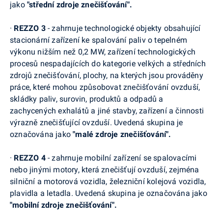
jako
"střední zdroje znečišťování".
·
REZZO 3
- zahrnuje technologické objekty obsahující
stacionární zařízení ke spalování paliv o tepelném
výkonu nižším než 0,2 MW, zařízení technologických
procesů nespadajících do kategorie velkých a středních
zdrojů znečišťování, plochy, na kterých jsou prováděny
práce, které mohou způsobovat znečišťování ovzduší,
skládky paliv, surovin, produktů a odpadů a
zachycených exhalátů a jiné stavby, zařízení a činnosti
výrazně znečišťující ovzduší. Uvedená skupina je
označována jako
"malé zdroje znečišťování".
·
REZZO 4
- zahrnuje mobilní zařízení se spalovacími
nebo jinými motory, která znečišťují ovzduší, zejména
silniční a motorová vozidla, železniční kolejová vozidla,
plavidla a letadla. Uvedená skupina je označována jako
"mobilní zdroje znečišťování".