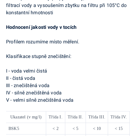
filtrací vody a vysoušením zbytku na filtru při 105°C do
konstantní hmotnosti
Hodnocení jakosti vody v tocích
Profilem rozumíme místo měření.
Klasifikace stupně znečištění:
I - voda velmi čistá
II - čistá voda
III - znečištěná voda
IV - silně znečištěná voda
V - velmi silně znečištěná voda
Ukazatel (v mg/l)
Třída I.
Třída II.
Třída III.
Třída IV.
Tř
BSK5
< 2
< 5
< 10
< 15