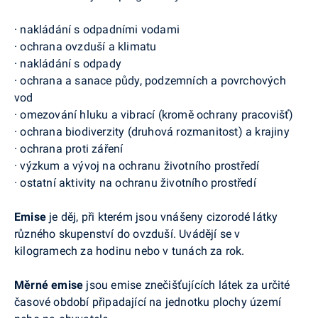
·
nakládání s odpadními vodami
·
ochrana ovzduší a klimatu
·
nakládání s odpady
·
ochrana a sanace půdy, podzemních a povrchových
vod
·
omezování hluku a vibrací (kromě ochrany pracovišť)
·
ochrana biodiverzity (druhová rozmanitost) a krajiny
·
ochrana proti záření
·
výzkum a vývoj na ochranu životního prostředí
·
ostatní aktivity na ochranu životního prostředí
Emise
je děj, při kterém jsou vnášeny cizorodé látky
různého skupenství do ovzduší. Uvádějí se v
kilogramech za hodinu nebo v tunách za rok.
Měrné emise
jsou
emise znečišťujících látek za určité
časové období připadající na jednotku plochy území