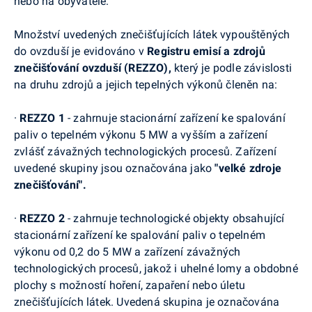
nebo na obyvatele.
Množství uvedených znečišťujících látek vypouštěných
do ovzduší je evidováno v
Registru emisí a zdrojů
znečišťování ovzduší (REZZO),
který je podle
závislosti
na druhu zdrojů a jejich tepelných výkonů členěn na:
·
REZZO 1
- zahrnuje stacionární zařízení ke spalování
paliv o tepelném výkonu 5 MW a vyšším a zařízení
zvlášť závažných technologických procesů. Zařízení
uvedené skupiny jsou označována jako
"velké zdroje
znečišťování".
·
REZZO 2
- zahrnuje technologické objekty obsahující
stacionární zařízení ke spalování paliv o tepelném
výkonu od 0,2 do 5 MW a zařízení závažných
technologických procesů, jakož i uhelné lomy a obdobné
plochy s možností hoření, zapaření nebo úletu
znečišťujících látek. Uvedená skupina je označována