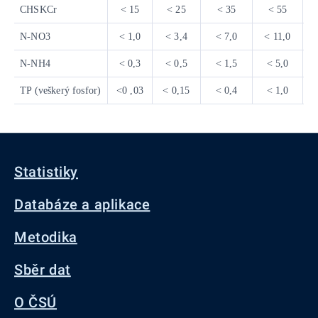
CHSKCr
< 15
< 25
< 35
< 55
N-NO3
< 1,0
< 3,4
< 7,0
< 11,0
>
N-NH4
< 0,3
< 0,5
< 1,5
< 5,0
TP (veškerý fosfor)
<0 ,03
< 0,15
< 0,4
< 1,0
Statistiky
Databáze a aplikace
Metodika
Sběr dat
O ČSÚ