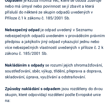
Odpadem
je každá movitá věc, které se osoba zbavuje
nebo má úmysl nebo povinnost se jí zbavit a která
přísluší do některé ze skupin odpadů uvedených v
Příloze č.1 k zákonu č. 185/2001 Sb.
Nebezpečný odpad
je odpad uvedený v Seznamu
nebezpečných odpadů uvedeném v prováděcím právním
předpisu a jakýkoliv jiný odpad vykazující jednu nebo
více nebezpečných vlastností uvedených v příloze č. 2 k
zákonu č. 185/2001 Sb.
Nakládáním s odpady
se rozumí jejich shromažďování,
soustřeďování, sběr, výkup, třídění, přeprava a doprava,
skladování, úprava, využívání a odstraňování.
Způsoby nakládání s odpadem
jsou rozděleny do dvou
skupin, které odpovídají rozděle
ní podle Evropské unie
na: