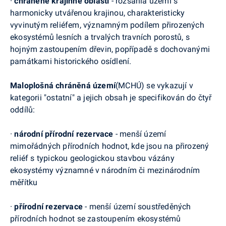
·
chráněné krajinné oblasti
- rozsáhlá území s
harmonicky utvářenou krajinou, charakteristicky
vyvinutým reliéfem, významným podílem přirozených
ekosystémů lesních a trvalých travních porostů, s
hojným zastoupením dřevin, popřípadě s dochovanými
památkami historického osídlení.
Maloplošná chráněná území
(MCHÚ) se vykazují v
kategorii "ostatní" a jejich obsah je specifikován do čtyř
oddílů:
·
národní přírodní rezervace
- menší území
mimořádných přírodních hodnot, kde jsou na přirozený
reliéf s typickou geologickou stavbou vázány
ekosystémy významné v národním či mezinárodním
měřítku
·
přírodní rezervace
- menší území soustředěných
přírodních hodnot se zastoupením ekosystémů