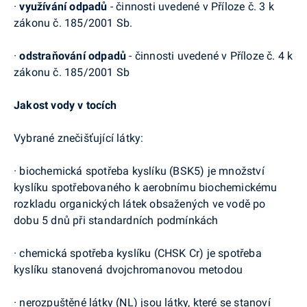
·
využívání odpadů
- činnosti uvedené v Příloze č. 3 k
zákonu č. 185/2001 Sb.
·
odstraňování odpadů
- činnosti uvedené v Příloze č. 4 k
zákonu č. 185/2001 Sb
Jakost vody v tocích
Vybrané znečišťující látky:
·
biochemická spotř
eba kyslíku (BSK5
) je množství
kyslíku spotřebovaného k aerobnímu biochemickému
rozkladu organických látek obsažených ve vodě po
dobu 5 dnů při standardních podmínkách
·
chemická spotřeba kyslíku (CHSK Cr) je spotřeba
kyslíku stanovená dvojchromanovou met
odou
·
nerozpuštěné látky (NL) jsou látky, které se stanoví