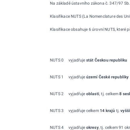
Na základě ústavního zákona č. 347/97 Sb.,
Klasifikace NUTS (La Nomenclature des Unité
Klasifikace obsahuje 6 úrovní NUTS, které p
NUTS 0
vyjadřuje
stát Českou republiku
NUTS 1
vyjadřuje
území České republiky
NUTS 2
vyjadřuje
oblasti
, tj. celkem
8 ses
NUTS 3
vyjadřuje celkem
14 krajů
tj.
vyšš
NUTS 4
vyjadřuje
okresy
, tj. celkem 91 o