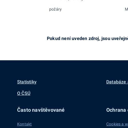
požáry
M
Pokud není uveden zdroj, jsou uveřejně
Statistiky
Databáze 
O ČSÚ
Často navštěvované
Ochrana d
Kontakt
Cookies a w