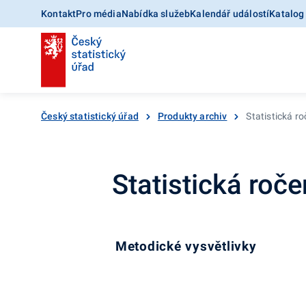
Kontakt
Pro média
Nabídka služeb
Kalendář událostí
Katalog
Český statistický úřad
Produkty archiv
Statistická r
Statistická roč
Metodické vysvětlivky