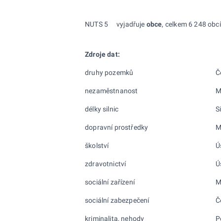
NUTS 5
vyjadřuje
obce
, celkem 6 248 obcí
Zdroje dat:
druhy pozemků
Č
nezaměstnanost
M
délky silnic
S
dopravní prostředky
M
školství
Ú
zdravotnictví
Ú
sociální zařízení
M
sociální zabezpečení
Č
kriminalita, nehody
P