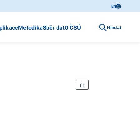
EN
plikace
Metodika
Sběr dat
O ČSÚ
Hledat