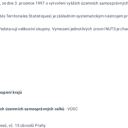
 ze dne 3. prosince 1997 o vytvoření vyšších územních samosprávných ce
s Territoriales Statistiques) je základním systematickým nástrojem pro 
ředstavují velikostní skupiny. Vymezení jednotlivých úrovní NUTS je c
kupení krajů
ích územních samosprávných celků
- VÚSC
kresů, vč. 15 obvodů Prahy