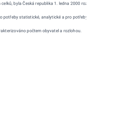
lků, byla Česká republika 1. ledna 2000 rozdělena na 14 krajů. Podle 
potřeby statistické, analytické a pro potřeby poskytování statistických
harakterizováno počtem obyvatel a rozlohou.