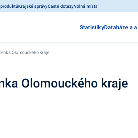
 produktů
Krajské správy
Časté dotazy
Volná místa
Statistiky
Databáze a a
očenka Olomouckého kraje
enka Olomouckého kraje