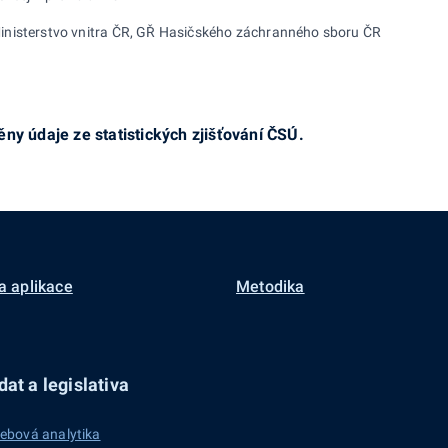
inisterstvo vnitra ČR, GŘ Hasičského záchranného sboru ČR
ny údaje ze statistických zjišťování ČSÚ.
a aplikace
Metodika
at a legislativa
ebová analytika