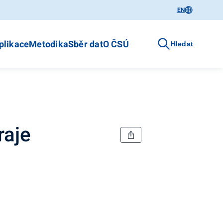
EN
plikace
Metodika
Sběr dat
O ČSÚ
Hledat
raje