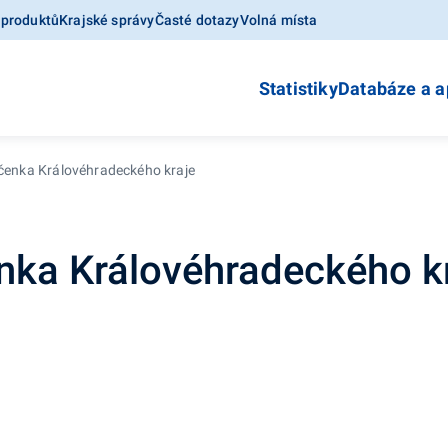
 produktů
Krajské správy
Časté dotazy
Volná místa
Statistiky
Databáze a a
očenka Královéhradeckého kraje
enka Královéhradeckého k