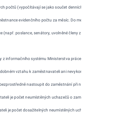
ch počtů (vypočítávají se jako součet denních stavů dělený počtem kal
ěstnance evidenčního počtu za měsíc. Do mezd se zahrnují základní mzd
(např. poslance, senátory, uvolněné členy zastupitelstev všech stupň
 z informačního systému Ministerstva práce a sociálních věcí.
bo obdobném vztahu k zaměstnavateli ani nevykonávají samostatnou výdě
ezprostředně nastoupit do zaměstnání při nabídce vhodného pracovního
čitateli je počet neumístěných uchazečů o zaměstnání a ve jmenovateli d
v čitateli je počet dosažitelných neumístěných uchazečů o zaměstnání 