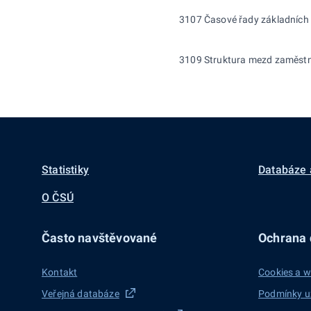
3107 Časové řady základních u
3109 Struktura mezd zaměstn
Statistiky
Databáze 
O ČSÚ
Často navštěvované
Ochrana d
Kontakt
Cookies a w
Veřejná databáze
Podmínky u