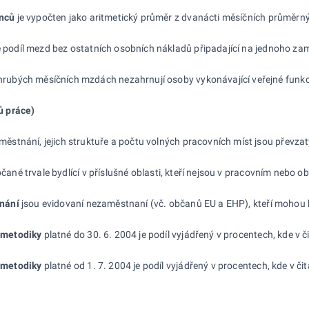
anců
je vypočten jako aritmetický průměr z dvanácti měsíčních průměrný
 podíl mezd bez ostatních osobních nákladů připadající na jednoho zam
ubých měsíčních mzdách nezahrnují osoby vykonávající veřejné funkce 
ů práce
)
stnání, jejich struktuře a počtu volných pracovních míst jsou převzaty
bčané trvale bydlící v příslušné oblasti, kteří nejsou v pracovním ne
nání
jsou evidovaní nezaměstnaní (vč. občanů EU a EHP), kteří mohou b
 metodiky
platné do 30. 6. 2004 je podíl vyjádřený v procentech, kde v 
 metodiky
platné od 1. 7. 2004 je podíl vyjádřený v procentech, kde 