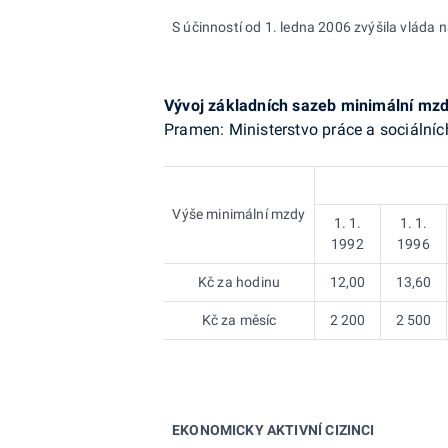
S účinností od 1. ledna 2006 zvýšila vláda
Vývoj základních sazeb minimální mz
Pramen: Ministerstvo práce a sociálníc
Výše minimální mzdy
1. 1.
1. 1.
1992
1996
Kč za hodinu
12,00
13,60
Kč za měsíc
2 200
2 500
EKONOMICKY AKTIVNÍ CIZINCI