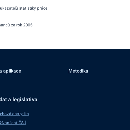
kazatelů statistiky práce
anců za rok 2005
a aplikace
Metodika
at a legislativa
ebová analytika
žívání dat ČSÚ