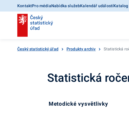
Kontakt
Pro média
Nabídka služeb
Kalendář událostí
Katalog
Český statistický úřad
Produkty archiv
Statistická r
Statistická roč
Metodické vysvětlivky