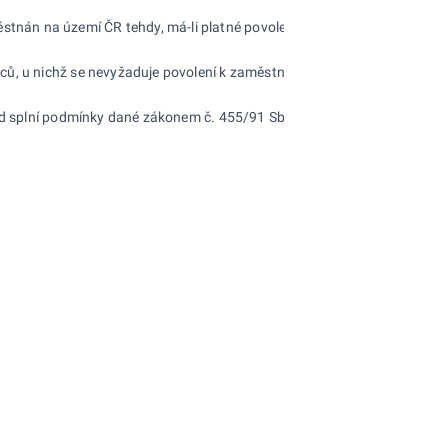
 na území ČR tehdy, má-li platné povolení k zaměstnání, pokud tento z
ců, u nichž se nevyžaduje povolení k zaměstnání, vedou úřady práce.
kud splní podmínky dané zákonem č. 455/91 Sb., o živnostenském podnik