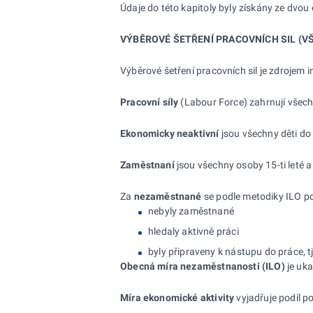
Údaje do této kapitoly byly získány ze dvou 
VÝBĚROVÉ ŠETŘENÍ PRACOVNÍCH SIL (V
Výběrové šetření pracovních sil
je zdrojem 
Pracovní síly
(Labour Force) zahrnují všech
Ekonomicky neaktivní
jsou všechny děti do 1
Zaměstna
ní
jsou všechny osoby 15-ti leté 
Za
nezaměstnané
se podle metodiky ILO po
nebyly zaměstnané
hledaly aktivně práci
byly připraveny k nástupu do práce, 
Obecná míra nezaměstnanosti (ILO)
je uka
Míra ekonomické aktivity
vyjadřuje podíl p