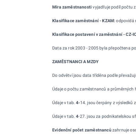
Míra zaměstnanosti
vyjadřuje podíl počtu 
Klasifikace zaměstnání - KZAM:
odpovídá m
Klasifikace postavení v
zaměstnání - CZ-I
Data za rok 2003 - 2005 byla přepočtena po
ZAMĚSTNANCI A MZDY
Do odvětví jsou data tříděna podle převažuj
Údaje o počtu zaměstnanců a průměrných hr
Údaje v tab.
4-
14. jsou čerpány z výsledků 
Údaje v tab.
4
-27. jsou za podnikatelskou 
Evidenční počet zaměstnanců
zahrnuje oso