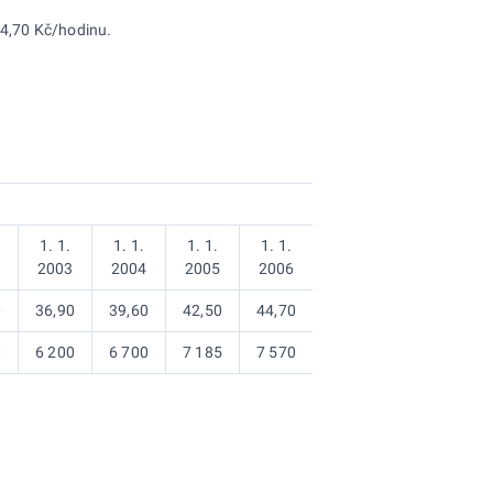
44,70 Kč/hodinu.
1. 1.
1. 1.
1. 1.
1. 1.
2003
2004
2005
2006
0
36,90
39,60
42,50
44,70
0
6 200
6 700
7 185
7 570