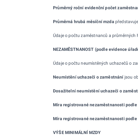
Průměrný roční evidenční počet zaměstn
Průměrná hrubá měsíční mzda
představuje
Údaje o počtu zaměstnanců a průměrných hr
NEZAMĚSTNANOST
(podle evidence úřad
Údaje o počtu neumístěných uchazečů o zamě
Neumístění uchazeči o
zaměstnání
jsou o
Dosažitelní neumístění uchazeči o
zaměst
Míra
registrované nezaměstnanosti podle
Míra registrované nezaměstnanosti podle
VÝŠE MINIMÁLNÍ MZDY