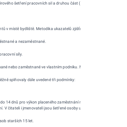
ěrového šetření pracovních sil a druhou část (tab.
4-
10 až
4-
28) údaje z
tů v místě bydliště. Metodika ukazatelů zjišťovaných VŠPS koresponduje
aměstnané a nezaměstnané.
pracovní síly.
tnané nebo zaměstnané ve vlastním podniku. Není přitom rozhodující, zd
ěžně splňovaly dále uvedené tři podmínky:
ěji do 14 dnů pro výkon placeného zaměstnání nebo zaměstnání ve vlast
. V čitateli i jmenovateli jsou šetřené osoby uváděny podle místa jej
ob starších 15 let.