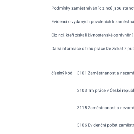
Podmínky zaměstnávání cizinců jsou stanove
Evidenci o vydaných povoleních k zaměstnáv
Cizinci, kteří získali živnostenské oprávn
Další informace o trhu práce lze získat z pu
číselný kód
3101 Zaměstnanost a nezaměs
3103 Trh práce v České repub
3115 Zaměstnanost a nezaměst
3106 Evidenční počet zaměstn