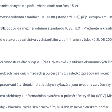
zaměstnaných na počtu všech osob starších 15 let.
ezinárodnímu standardu ISCO 88 (standard ILO), příp. evropskému stan
CSE
: odpovídá mezinárodnímu standardu ICSE (ILO). Předmětem klasifi
dle stavu obyvatelstva vycházejícího z definitivních výsledků SLDB 200
ící činnosti celého subjektu (dle Odvětvové klasifikace ekonomických či
ubých měsíčních mzdách jsou čerpány z výsledků zpracování ročních 
zpracování čtvrtletních statistických výkazů a jsou uvedeny za všechn
sféru přebírány z Informačního systému o průměrném výdělku (ISPV) Min
by v hlavním i vedlejším pracovním, služebním nebo členském poměru (k