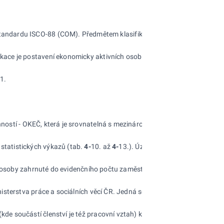
dardu ISCO-88 (COM). Předmětem klasifikace je zaměstnání jako konkr
kace je postavení ekonomicky aktivních osob (obsazená pracovní míst
1.
nností - OKEČ, která je srovnatelná s mezinárodními klasifikacemi).
statistických výkazů (tab.
4-
10. až
4-
13.). Územní třídění údajů do kr
y osoby zahrnuté do evidenčního počtu zaměstnanců u ekonomických subj
isterstva práce a sociálních věcí ČR. Jedná se o výběrové šetření za
de součástí členství je též pracovní vztah) k zaměstnavateli.