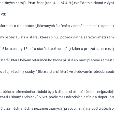
odlišných zdrojů. První část (tab.
4-
1. až
4-
9.) tvoří data získaná z Výb
ŠPS)
informací o trhu práce zjišťovaných šetřením v domácnostech responden
ny osoby 15leté a starší, které splňují požadavky na zařazení mezi z
5 let a osoby 15leté a starší, které nesplňují kriteria pro zařazení mezi 
a starší, které během referenčního týdne příslušely mezi placené zaměs
važují všechny osoby 15leté a starší, které ve sledovaném období soub
tj., během referenčního období byly k dispozici okamžitě nebo nejpozd
zatel získaný z výsledků VŠPS podle mezinárodních definic a doporučení
očtu zaměstnaných a nezaměstnaných (pracovní síly) na počtu všech os