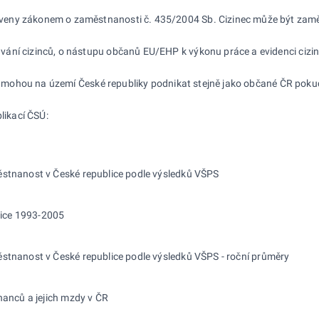
ny zákonem o zaměstnanosti č. 435/2004 Sb. Cizinec může být zaměstnán
ání cizinců, o nástupu občanů EU/EHP k výkonu práce a evidenci cizin
ění, mohou na území České republiky podnikat stejně jako občané ČR po
blikací ČSÚ:
tnanost v České republice podle výsledků VŠPS
lice 1993-2005
nanost v České republice podle výsledků VŠPS - roční průměry
anců a jejich mzdy v ČR