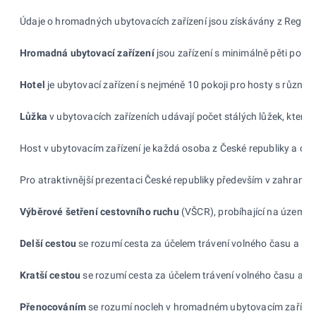
Údaje o hromadných ubytovacích zařízení jsou získávány z Registr
Hromad
ná ubytovací zařízení
jsou zařízení s minimálně pěti pokoj
Hotel
je ubytovací zařízení s nejméně 10 pokoji pro hosty s různý
Lůžka
v ubytovacích zařízeních udávají počet stálých lůžek, která
Host v ubytovacím zařízení je každá osoba z České republiky a ciz
Pro atraktivnější prezentaci České republiky především v zahrani
V
ýběrové šetření cestovního ruchu
(VŠCR), probíhající na území Č
Delší cestou
se rozumí cesta za účelem trávení volného času a rek
Kratší cestou
se rozumí cesta za účelem trávení volného času a rek
Přenocováním
se rozumí nocleh v hromadném ubytovacím zařízení ne