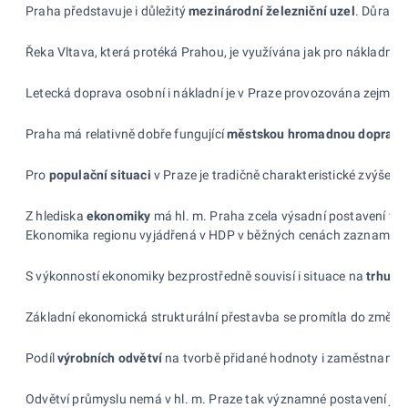
Praha představuje i důležitý
mezinárodní železniční uzel
. Důraz j
Řeka Vltava, která protéká Prahou, je využívána jak pro nákladní do
Letecká doprava osobní i nákladní je v Praze provozována zejména n
Praha má relativně dobře fungující
městskou hromadnou dopravu
Pro
populační situaci
v Praze je tradičně charakteristické zvýšené
Z hlediska
ekonomiky
má hl. m. Praha zcela výsadní postavení v r
Ekonomika regionu vyjádřená v HDP v běžných cenách zaznamenává t
S výkonností ekonomiky bezprostředně souvisí i situace na
trhu p
Základní ekonomická strukturální přestavba se promítla do změn 
Podíl
výrobních odvětví
na tvorbě přidané hodnoty i zaměstnanosti 
Odvětví průmyslu nemá v hl. m. Praze tak významné postavení jako