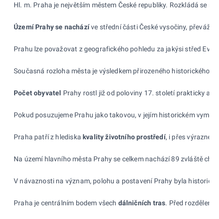
Hl. m. Praha je největším městem České republiky. Rozkládá se na 
Území Prahy se nachází
ve střední části České vysočiny, převážně
Prahu lze považovat z geografického pohledu za jakýsi střed Evrop
Současná rozloha města je výsledkem přirozeného historického v
Počet obyvatel
Prahy rostl již od poloviny 17. století prakticky a
Pokud posuzujeme Prahu jako takovou, v jejím historickém vymezení,
Praha patří z hlediska
kvality životního prostředí
, i přes výrazné 
Na území hlavního města Prahy se celkem nachází 89 zvláště chrán
V návaznosti na význam, polohu a postavení Prahy byla historicky
Praha je centrálním bodem všech
dálničních tras
. Před rozdělením