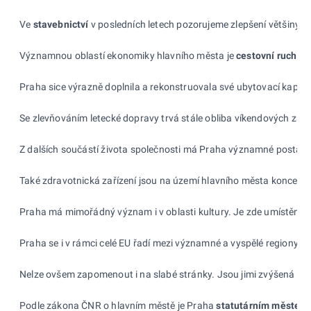
Ve
stavebnictví
v posledních letech
pozorujeme zlepšení většiny pa
Významnou oblastí ekonomiky hlavního města je
cestovní ruch
. E
Praha sice výrazně doplnila a rekonstruovala své ubytovací kapacity
Se zlevňováním letecké dopravy trvá stále obliba víkendových záj
Z dalších součástí života společnosti má Praha významné postave
Také zdravotnická zařízení jsou na území hlavního města koncentrov
Praha má mimořádný význam i v oblasti kultury. Je zde umístěna větš
Praha se i v rámci celé EU řadí mezi významné a vyspělé regiony. T
Nelze ovšem zapomenout i na slabé stránky. Jsou jimi zvýšená krimi
Podle zákona ČNR o hlavním městě je Praha
statutárním městem