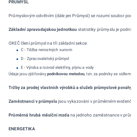
PRŮMYSL
Průmyslovým odvětvím (dále jen Průmysl) se rozumí soubor podnik
Základní zpravodajskou jednotkou
statistiky průmyslu je podnikat
OKEČ člení průmysl na tři základní sekce:
C - Těžba nerostných surovin
D - Zpracovatelský průmysl
E - Výroba a rozvod elektřiny, plynu a vody
Údaje jsou zjišťovány
podnikovou metodou
, tzn.
za podniky se sídlem na
Tržby za prodej vlastních výrobků a
služeb průmyslové povahy,
k
Zaměstnanci v
průmyslu
jsou vykazováni v
průměrném evidenčním
Průměrná hrubá měsíční mzda
na jednoho zaměstnance v
průmys
ENERGETIKA