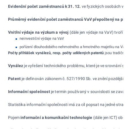
Evidenční počet zaměstnanců k
31.
12.
ve fyzických osobách vyp
Průměrný evidenční počet zaměstnanců VaV přepočtený na
plný
Vnitřní výdaje na výzkum a vývoj
(dále jen výdaje na VaV) tvoří v
neinvestiční výdaje na VaV
pořízení dlouhodobého nehmotného a hmotného majetku na VaV
Počty přihlášek vynálezů, resp. počty udělených patentů
jsou tradičně 
Vynález
je vyřešení technického problému, které je ve
srovnání se 
Patent
je definován zákonem č.
527/1990
Sb. ve
znění pozdějších
Informační společnost
je termín používaný v
souvislosti se zavád
Statistika informační společnosti má za cíl popsat na jedné stran
Pojem
informační a
komunikační technologie
(dále jen ICT) obecn