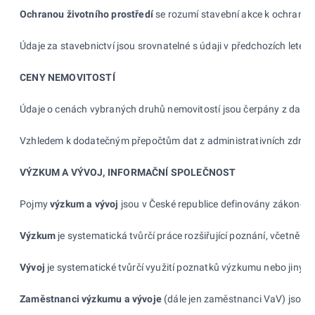
Ochranou životního prostředí
se rozumí stavební akce k
ochraně či
Údaje za stavebnictví jsou srovnatelné s
údaji v
předchozích letech
CENY NEMOVITOSTÍ
Údaje o cenách vybraných druhů nemovitostí jsou čerpány z
dat M
Vzhledem k
dodatečným přepočtům dat z
administrativních zdrojů
VÝZKUM A VÝVOJ, INFORMAČNÍ SPOLEČNOST
Pojmy
výzkum a vývoj
jsou v
České republice definovány zákonem 
Výzkum
je systematická tvůrčí práce rozšiřující poznání, včetně 
Vývoj
je systematické tvůrčí využití poznatků výzkumu nebo jinýc
Zaměstnanci výzkumu a
vývoje
(dále jen zaměstnanci VaV) jsou m