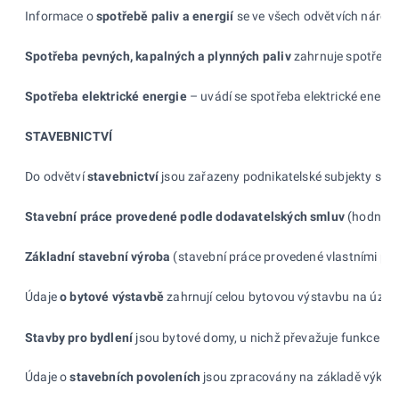
Informace o
spotřebě paliv a
energií
se ve všech odvětvích národn
Spotřeba pevných, kapalných a
plynných paliv
zahrnuje spotřebu j
Spotřeba elektrické energie
– uvádí se spotřeba elektrické energie
STAVEBNICTVÍ
Do odvětví
stavebnictví
jsou zařazeny podnikatelské subjekty se sí
Stavební práce provedené podle dodavatelských smluv
(hodnota 
Základní stavební výroba
(stavební práce provedené vlastními pra
Údaje
o bytové výstavbě
zahrnují celou bytovou výstavbu na územ
Stavby pro bydlení
jsou bytové domy, u nichž převažuje funkce byd
Údaje o
stavebních povoleních
jsou zpracovány na základě výkazů 