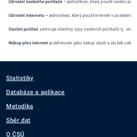
Uživatel osobního počítače –
jednotlivec, který použil osobní poč
Uživatel internetu –
jednotlivec, který použil internet v posledních
Osobní počítač
zahrnuje všechny typy osobních počítačů tj.: stoln
Nákup přes internet
je definován jako nákup zboží a
služeb uskute
Statistiky
Databáze a aplikace
Metodika
Sběr dat
O ČSÚ