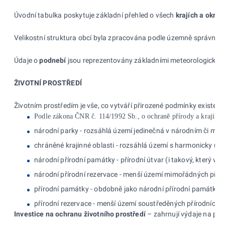
Úvodní tabulka poskytuje základní přehled o všech
krajích a
okres
Velikostní struktura obcí byla zpracována podle územně správního
Údaje o
podnebí
jsou reprezentovány základními meteorologickými 
ŽIVOTNÍ PROSTŘEDÍ
Životním prostředím je vše, co
vytváří přirozené podmínky existen
Podle zákona ČNR č. 114/1992 Sb., o ochraně přírody a krajiny, 
národní parky - rozsáhlá území jedinečná v národním či mez
chráněné krajinné oblasti - rozsáhlá území s harmonicky ut
národní přírodní památky - přírodní útvar (i takový, který
národní přírodní rezervace - menší území mimořádných přír
přírodní památky - obdobně jako národní přírodní památka,
přírodní rezervace - menší území soustředěných přírodních
Investice na ochranu životního prostředí
– zahrnují výdaje na poří