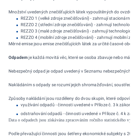
Množství uvedených znečišťujících látek vypouštěných do ovzduší je
REZZO 1 (velké zdroje znečišťování) - zahrnují stacionární 
REZZO 2 (střední zdroje znečišťování) - zahrnují technologi
REZZO 3 (malé zdroje znečišťování) - zahrnují technologické
REZZO 4 (mobilní zdroje znečišťování) - zahrnují mobilní zaří
Měrné emise jsou emise znečišťujících látek za určité časové obdob
Odpadem
je každá movitá věc, které se osoba zbavuje nebo má úmy
Nebezpečný odpad je odpad uvedený v Seznamu nebezpečných odpad
Nakládáním s odpady se rozumí jejich shromažďování, soustřeďování
Způsoby nakládání jsou rozděleny do dvou skupin, které odpovídají
využívání odpadů - činnosti uvedené v Příloze č. 3 k zákonu
odstraňování odpadů - činnosti uvedené v Příloze č. 4 k zá
Data o odpadech jsou získávána zpracováním ročního statistického výk
Podle převažující činnosti jsou šetřeny ekonomické subjekty s 20