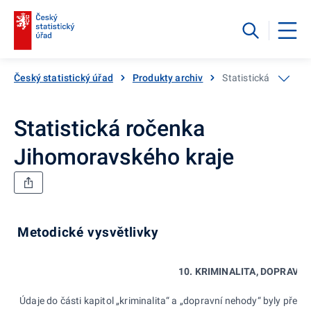
Český statistický úřad
Produkty archiv
Statistická ročenka
Statistická ročenka
Jihomoravského kraje
Metodické vysvětlivky
10. KRIMINALITA, DOPRAVN
Údaje do části kapitol „kriminalita“ a „dopravní nehody“ byly pře