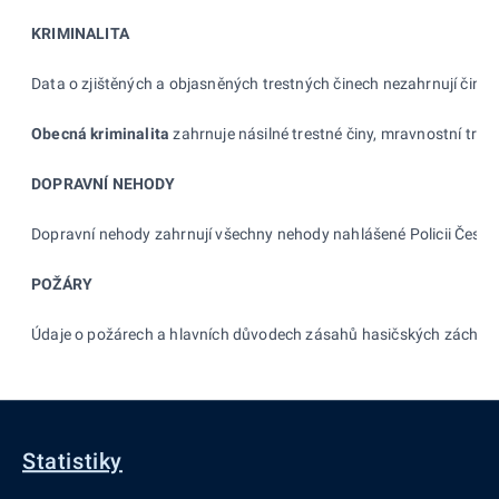
KRIMINALITA
Data o zjištěných a objasněných trestných činech nezahrnují činy 
Obecná kriminalita
zahrnuje násilné trestné činy, mravnostní tres
DOPRAVNÍ NEHODY
Dopravní nehody zahrnují všechny nehody nahlášené Policii České
POŽÁRY
Údaje o požárech a hlavních důvodech zásahů hasičských záchran
Statistiky